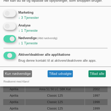
Her kan du se og tilpasse de oplysninger, som shoppen bruger.
Aprilia
Amico 50 GL
1994
Aprilia
Amico 50 GL
1995
Marketing
↓
3
Tjenester
Aprilia
Amico 50 GL
1996
Aprilia
Amico 50 GL
1997
Analyse
↓
1
Tjeneste
Aprilia
Amico 50 GL
1998
Aprilia
Amico 50 GL
1999
Nødvendige
(Altid nødvendig)
↓
1
Tjeneste
Aprilia
Area 51 50 LC
1998
Aprilia
Area 51 50 LC Kat
1999
Aktiver/deaktiver alle applikatione
Aprilia
Area 51 50 LC Kat
2000
Brug denne kontakt til at aktivere/deaktivere alle apps.
Aprilia
Area 51 50 LC Kat
2001
Aprilia
Area 51 50 LC Kat
2002
Kun nødvendige
Tillad udvalgte
Tillad alle
Aprilia
Area 51 50 LC SBK Kat
2000
Realiseret med Klaro!
Aprilia
Area 51 50 LC SBK Kat
2001
Aprilia
Area 51 50 LC SBK Kat
2002
Aprilia
Classic 125
1997
Aprilia
Classic 125
1998
Aprilia
Classic 125
1999