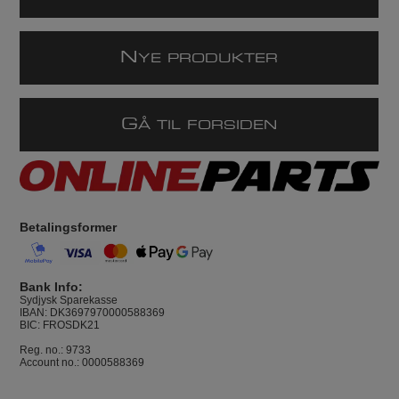
N
YE PRODUKTER
G
Å TIL FORSIDEN
Betalingsformer
Bank Info:
Sydjysk Sparekasse
IBAN: DK3697970000588369
BIC: FROSDK21
Reg. no.: 9733
Account no.: 0000588369