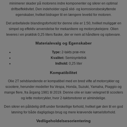
minimerer skader på motorens indre komponenter og sikrer en optimal
driftseffektivitet. Den indeholder også slid- og korrosionsbeskyttende
egenskaber, hvilket bidrager til en længere levetid for motoren.
Det anbefalede blandingsforhold for denne olie er 1:50, hvilket muliggør en
simpel og effektiv anvendelse for mekanikere og motorcykelejere. Olien
leveres i en praktisk 0,25 liters flaske, der er nem at håndtere og opbevare.
Materialevalg og Egenskaber
Type:
2-takts præ-mix
Kvalitet:
Semisyntetisk
Indhold:
0,25 liter
Kompatibilitet
Olie 2T selvblandende er kompatibel med en bred vifte af motorcykler og
scootere, herunder modeller fra Vespa, Honda, Suzuki, Yamaha, Piaggio og
mange flere, fra årgang 1981 til 2019. Denne olie er især velegnet til scooters
og lette motorcykler, hvor 2-taktsmotorer er almindelige.
Den sikrer en pålidelig drift under forskellige forhold, hvilket gør den til en god
løsning for både dagligdags brug og mere krævende kørselsforhold.
Vedligeholdelsesorientering