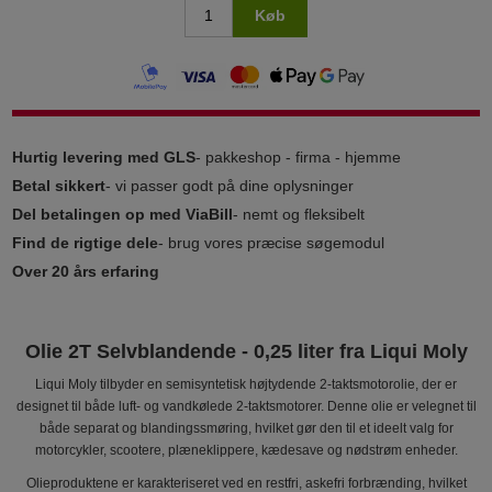
Køb
Hurtig levering med GLS
- pakkeshop - firma - hjemme
Betal sikkert
- vi passer godt på dine oplysninger
Del betalingen op med ViaBill
- nemt og fleksibelt
Find de rigtige dele
- brug vores præcise søgemodul
Over 20 års erfaring
Olie 2T Selvblandende - 0,25 liter fra Liqui Moly
Liqui Moly tilbyder en semisyntetisk højtydende 2-taktsmotorolie, der er
designet til både luft- og vandkølede 2-taktsmotorer. Denne olie er velegnet til
både separat og blandingssmøring, hvilket gør den til et ideelt valg for
motorcykler, scootere, plæneklippere, kædesave og nødstrøm enheder.
Olieproduktene er karakteriseret ved en restfri, askefri forbrænding, hvilket