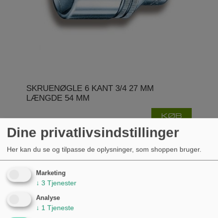
SKRUENØGLE 6 KANT 3/4 27 MM
LÆNGDE 54 MM
KØB
373,00 kr.
Dine privatlivsindstillinger
Her kan du se og tilpasse de oplysninger, som shoppen bruger.
Marketing
↓
3
Tjenester
Analyse
↓
1
Tjeneste