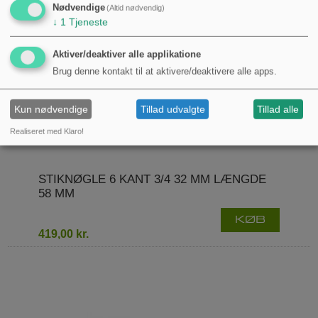
Nødvendige
(Altid nødvendig)
↓
1
Tjeneste
Aktiver/deaktiver alle applikatione
Brug denne kontakt til at aktivere/deaktivere alle apps.
Kun nødvendige
Tillad udvalgte
Tillad alle
Realiseret med Klaro!
STIKNØGLE 6 KANT 3/4 32 MM LÆNGDE
58 MM
KØB
419,00 kr.