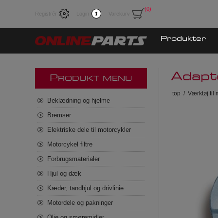
(0)
Registrér
Login
Varekurv
Produkter
Adapt
P
RODUKT MENU
top
/
Værktøj til
Beklædning og hjelme
Bremser
Elektriske dele til motorcykler
Motorcykel filtre
Forbrugsmaterialer
Hjul og dæk
Kæder, tandhjul og drivlinie
Motordele og pakninger
Olie og smøremidler