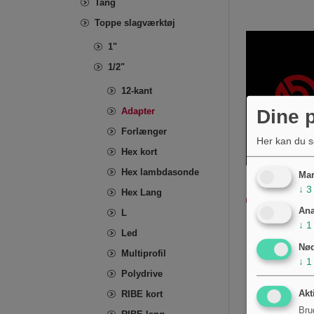
Tang
Toppe slagværktøj
1"
1/2"
12-kant
Dine p
Adapter
Forlænger
Her kan du s
Hex kort
Hex lambdasonde
Mar
↓
3
Hex Lang
Ana
L
↓
1
Led
Nø
Multiprofil
↓
1
Polydrive
RIBE kort
Akt
Bru