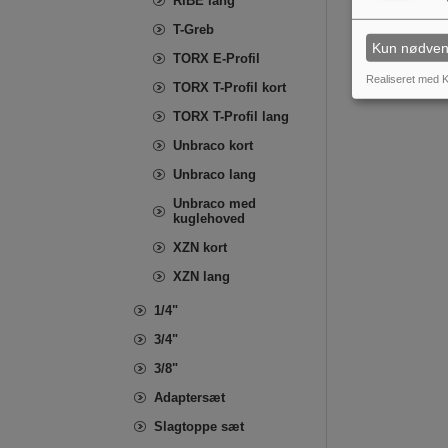
RIBE lang
T-Greb
Kun nødven
TORX E-Profil
Realiseret med K
TORX T-Profil kort
TORX T-Profil lang
Unbraco kort
Unbraco lang
Unbraco med
kuglehoved
XZN kort
XZN lang
1/4"
3/4"
3/8"
Adaptersæt
Slagtoppe sæt