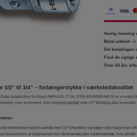
Hurtig leverin
Betal sikkert
- v
Del betalingen 
Find de rigtige 
Over 20 års erfa
 1/2" til 3/4" – forlængerstykke i værkstedskvalitet
Dette adapterdrev fra Hazet (MPN 605.77.56, GTIN 4000896046676) er et enkelt fo
ærksteder, hvor et moment- eller drejningsværktøj med 1/2" tilkobling skal anvend
ndelse:
isk forbindelse mellem værktøj med 1/2" firkantdrev og nøgler eller toppe med 3/4"
d transmission af drejemoment fra håndværktøj eller maskinværktøj, hvor direkte m