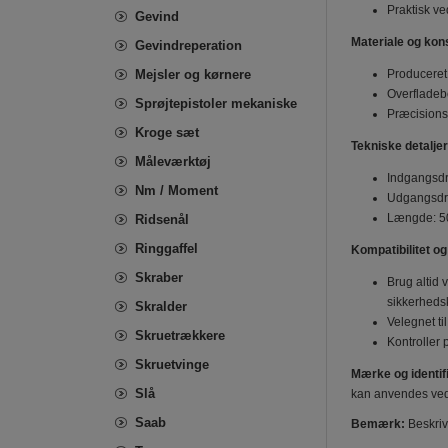
Praktisk ve
Gevind
Materiale og kon
Gevindreperation
Mejsler og kørnere
Produceret
Overfladebe
Sprøjtepistoler mekaniske
Præcisionsf
Kroge sæt
Tekniske detaljer
Måleværktøj
Indgangsdre
Nm / Moment
Udgangsdrev
Længde: 50,
Ridsenål
Ringgaffel
Kompatibilitet o
Skraber
Brug altid
sikkerhedsk
Skralder
Velegnet ti
Skruetrækkere
Kontroller 
Skruetvinge
Mærke og identif
Slå
kan anvendes ved 
Saab
Bemærk:
Beskrive