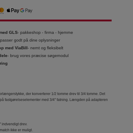
g med GLS
- pakkeshop - firma - hjemme
i passer godt på dine oplysninger
op med ViaBill
- nemt og fleksibelt
dele
- brug vores præcise søgemodul
ring
rlængerstykke, der konverterer 1/2 tomme drev til 3/4 tomme. Det
es på fastgørelseselementer med 3/4" fatning. Længden på adapteren
 indvendigt drev.
atch ikke er muligt.