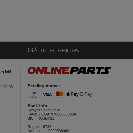
G
Å TIL FORSIDEN
g inkl.
Betalingsformer
41.20.03
Bank Info:
Sydjysk Sparekasse
IBAN: DK3697970000588369
BIC: FROSDK21
Reg. no.: 9733
Account no.: 0000588369