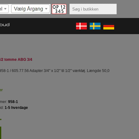
lbud
1/2 tomme ABG 3/4
58-1 / 605.77.56 Adapter 3/4" x 1/2" til 1/2" værktøj. Længde 50,0
er
mer:
958-1
id:
1-5 hverdage
.