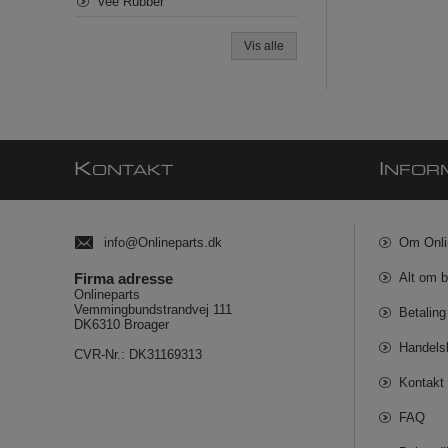
Vee Rubber
Vis alle
K
I
ONTAKT
NFOR
info@Onlineparts.dk
Om Onli
Firma adresse
Alt om b
Onlineparts
Vemmingbundstrandvej 111
Betaling
DK6310 Broager
Handels
CVR-Nr.: DK31169313
Kontakt 
FAQ