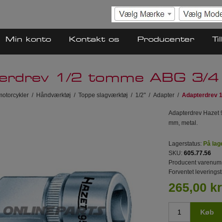
Min konto
Kontakt os
Producenter
Ti
erdrev 1/2 tomme ABG 3/4
 motorcykler
/
Håndværktøj
/
Toppe slagværktøj
/
1/2"
/
Adapter
/
Adapterdrev 
Adapterdrev Hazet 9
mm, metal.
Lagerstatus:
På lag
SKU:
605.77.56
Producent varenum
Forventet leveringst
265,00 kr
Køb