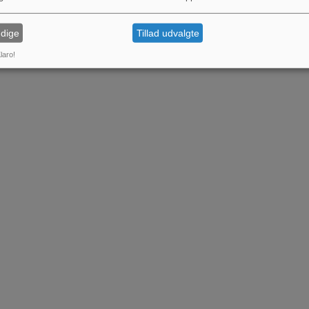
dige
Tillad udvalgte
laro!