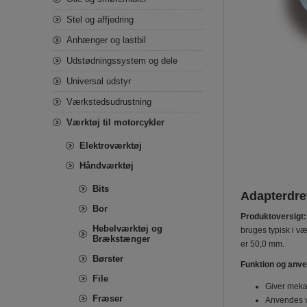
Stel og affjedring
Anhænger og lastbil
Udstødningssystem og dele
Universal udstyr
Værkstedsudrustning
Værktøj til motorcykler
Elektroværktøj
Håndværktøj
Bits
Adapterdrev
Bor
Produktoversigt:
Hebelværktøj og
bruges typisk i v
Brækstænger
er 50,0 mm.
Børster
Funktion og anve
File
Giver mekan
Fræser
Anvendes ve