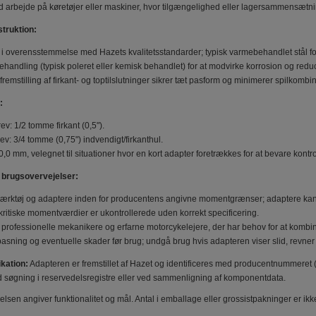
d arbejde på køretøjer eller maskiner, hvor tilgængelighed eller lagersammensætning
struktion:
 i overensstemmelse med Hazets kvalitetsstandarder; typisk varmebehandlet stål fo
handling (typisk poleret eller kemisk behandlet) for at modvirke korrosion og redu
remstilling af firkant- og toptilslutninger sikrer tæt pasform og minimerer spilkombina
:
v: 1/2 tomme firkant (0,5").
: 3/4 tomme (0,75") indvendigt/firkanthul.
0 mm, velegnet til situationer hvor en kort adapter foretrækkes for at bevare kontr
g brugsovervejelser:
 værktøj og adaptere inden for producentens angivne momentgrænser; adaptere kan 
ritiske momentværdier er ukontrollerede uden korrekt specificering.
l professionelle mekanikere og erfarne motorcykelejere, der har behov for at kombi
pasning og eventuelle skader før brug; undgå brug hvis adapteren viser slid, revner 
ikation:
Adapteren er fremstillet af Hazet og identificeres med producentnummeret 
søgning i reservedelsregistre eller ved sammenligning af komponentdata.
lsen angiver funktionalitet og mål. Antal i emballage eller grossistpakninger er ik