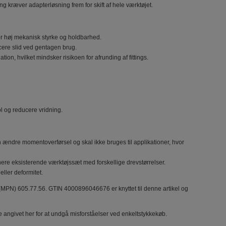
 kræver adapterløsning frem for skift af hele værktøjet.
r høj mekanisk styrke og holdbarhed.
cere slid ved gentagen brug.
tion, hvilket mindsker risikoen for afrunding af fittings.
ol og reducere vridning.
ændre momentoverførsel og skal ikke bruges til applikationer, hvor
nere eksisterende værktøjssæt med forskellige drevstørrelser.
eller deformitet.
(MPN) 605.77.56. GTIN 4000896046676 er knyttet til denne artikel og
ke angivet her for at undgå misforståelser ved enkeltstykkekøb.