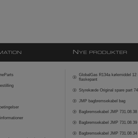
N
MATION
YE PRODUKTER
neParts
GlobalGas R134a kølemiddel 12 k
flaskepant
estilling
Styrekæde Original spare part 7
JMP bagbremsekabel bag
betingelser
Bagbremsekabel JMP 731.08.38
informationer
Bagbremsekabel JMP 731.08.39
Bagbremsekabel JMP 731.08.34