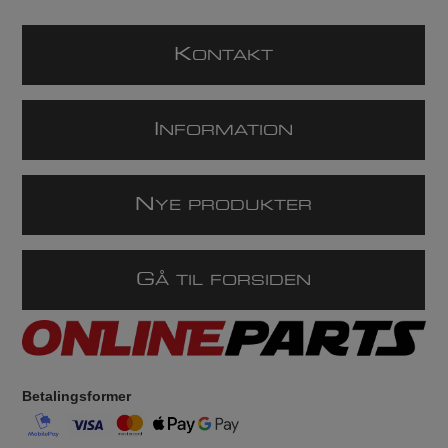
K
ONTAKT
I
NFORMATION
N
YE PRODUKTER
G
Å TIL FORSIDEN
Betalingsformer