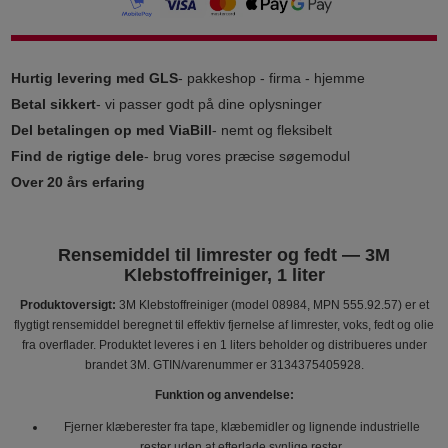
Hurtig levering med GLS
- pakkeshop - firma - hjemme
Betal sikkert
- vi passer godt på dine oplysninger
Del betalingen op med ViaBill
- nemt og fleksibelt
Find de rigtige dele
- brug vores præcise søgemodul
Over 20 års erfaring
Rensemiddel til limrester og fedt — 3M
Klebstoffreiniger, 1 liter
Produktoversigt:
3M Klebstoffreiniger (model 08984, MPN 555.92.57) er et
flygtigt rensemiddel beregnet til effektiv fjernelse af limrester, voks, fedt og olie
fra overflader. Produktet leveres i en 1 liters beholder og distribueres under
brandet 3M. GTIN/varenummer er 3134375405928.
Funktion og anvendelse:
Fjerner klæberester fra tape, klæbemidler og lignende industrielle
rester uden at efterlade synlige rester.