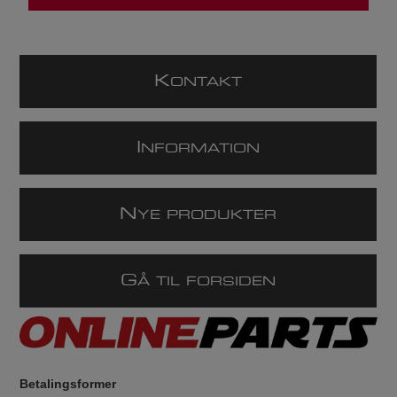
K
ONTAKT
I
NFORMATION
N
YE PRODUKTER
G
Å TIL FORSIDEN
Betalingsformer