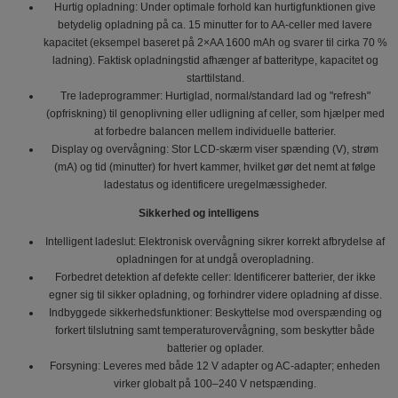
Hurtig opladning: Under optimale forhold kan hurtigfunktionen give
betydelig opladning på ca. 15 minutter for to AA-celler med lavere
kapacitet (eksempel baseret på 2×AA 1600 mAh og svarer til cirka 70 %
ladning). Faktisk opladningstid afhænger af batteritype, kapacitet og
starttilstand.
Tre ladeprogrammer: Hurtiglad, normal/standard lad og "refresh"
(opfriskning) til genoplivning eller udligning af celler, som hjælper med
at forbedre balancen mellem individuelle batterier.
Display og overvågning: Stor LCD-skærm viser spænding (V), strøm
(mA) og tid (minutter) for hvert kammer, hvilket gør det nemt at følge
ladestatus og identificere uregelmæssigheder.
Sikkerhed og intelligens
Intelligent ladeslut: Elektronisk overvågning sikrer korrekt afbrydelse af
opladningen for at undgå overopladning.
Forbedret detektion af defekte celler: Identificerer batterier, der ikke
egner sig til sikker opladning, og forhindrer videre opladning af disse.
Indbyggede sikkerhedsfunktioner: Beskyttelse mod overspænding og
forkert tilslutning samt temperaturovervågning, som beskytter både
batterier og oplader.
Forsyning: Leveres med både 12 V adapter og AC-adapter; enheden
virker globalt på 100–240 V netspænding.