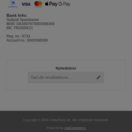
Bank Info:
Sydjysk Sparekasse
IBAN: DK3697970000588369
BIC: FROSDK21
Reg. no.: 9733
Account no.: 0000588369
Nyhedsbrev
Copyright © 2026 OnlineParts.dk. Alle rettigheder forbeholdt.
Powered by
nopCommerce