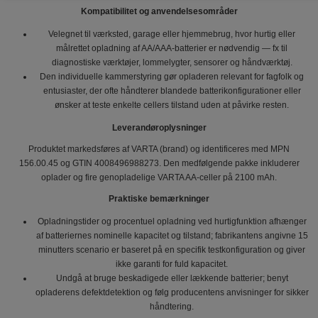
Kompatibilitet og anvendelsesområder
Velegnet til værksted, garage eller hjemmebrug, hvor hurtig eller
målrettet opladning af AA/AAA-batterier er nødvendig — fx til
diagnostiske værktøjer, lommelygter, sensorer og håndværktøj.
Den individuelle kammerstyring gør opladeren relevant for fagfolk og
entusiaster, der ofte håndterer blandede batterikonfigurationer eller
ønsker at teste enkelte cellers tilstand uden at påvirke resten.
Leverandøroplysninger
Produktet markedsføres af VARTA (brand) og identificeres med MPN
156.00.45 og GTIN 4008496988273. Den medfølgende pakke inkluderer
oplader og fire genopladelige VARTA AA-celler på 2100 mAh.
Praktiske bemærkninger
Opladningstider og procentuel opladning ved hurtigfunktion afhænger
af batteriernes nominelle kapacitet og tilstand; fabrikantens angivne 15
minutters scenario er baseret på en specifik testkonfiguration og giver
ikke garanti for fuld kapacitet.
Undgå at bruge beskadigede eller lækkende batterier; benyt
opladerens defektdetektion og følg producentens anvisninger for sikker
håndtering.