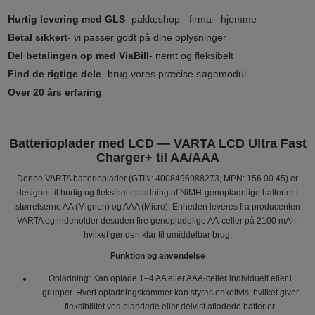
Hurtig levering med GLS
- pakkeshop - firma - hjemme
Betal sikkert
- vi passer godt på dine oplysninger
Del betalingen op med ViaBill
- nemt og fleksibelt
Find de rigtige dele
- brug vores præcise søgemodul
Over 20 års erfaring
Batterioplader med LCD — VARTA LCD Ultra Fast
Charger+ til AA/AAA
Denne VARTA batterioplader (GTIN: 4008496988273, MPN: 156.00.45) er
designet til hurtig og fleksibel opladning af NiMH-genopladelige batterier i
størrelserne AA (Mignon) og AAA (Micro). Enheden leveres fra producenten
VARTA og indeholder desuden fire genopladelige AA-celler på 2100 mAh,
hvilket gør den klar til umiddelbar brug.
Funktion og anvendelse
Opladning: Kan oplade 1–4 AA eller AAA-celler individuelt eller i
grupper. Hvert opladningskammer kan styres enkeltvis, hvilket giver
fleksibilitet ved blandede eller delvist afladede batterier.