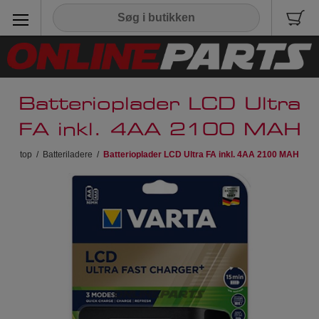
Batterioplader LCD Ultra
FA inkl. 4AA 2100 MAH
top
/
Batteriladere
/
Batterioplader LCD Ultra FA inkl. 4AA 2100 MAH