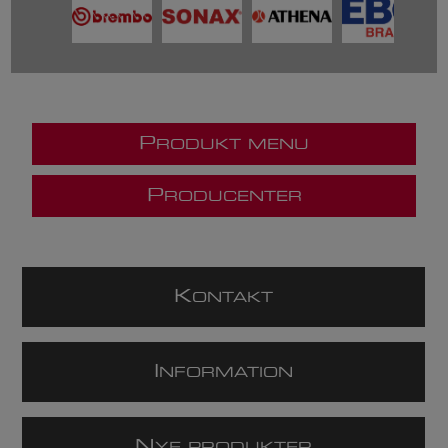
P
RODUKT MENU
P
RODUCENTER
K
ONTAKT
I
NFORMATION
N