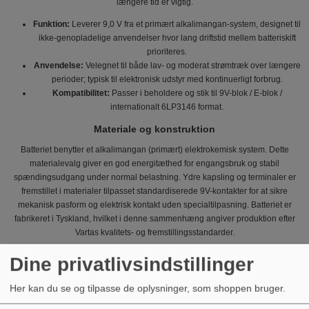
længere tid er vigtig.
Funktion:
Leverer 9,0 V fra et primært alkalimangan-system, designet til
ikke-genopladelige anvendelser hvor lang driftstid mellem batteriskift
prioriteres.
Anvendelse:
Velegnet til både lav- og moderat strømtræk over længere
perioder; typisk til elektronisk udstyr med kontinuerligt forbrug.
Kompatibilitet:
Passer i beholdere og stik til 9V-blok / E-blok /
internationalt 6LP3146 format.
Materiale og konstruktion
Batteriet benytter et alkalimangan (primært) elektrokemisk system. Dette
materialevalg giver en god energitæthed for engangsbruk og stabil
spændingsudgang under normal belastning. Ydre kapsling og terminaler er
fremstillet i materialer tilpasset standardiserede 9V-kontakter for at sikre
mekanisk pasform og elektrisk kontakt uden specialtilpasning. Batteriet er
fabrikeret i Tyskland, hvilket i denne sammenhæng angiver produktion efter
Vartas kvalitets- og fremstillingsstandarder.
Tekniske data
Dine privatlivsindstillinger
GTIN:
4008496525423
Her kan du se og tilpasse de oplysninger, som shoppen bruger.
MPN:
156.01.50
Brand:
Varta