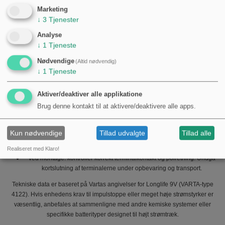
Type / formfaktor:
6LP3146 / 9V-blok / E-blok
Marketing
Spænding:
9,0 V
↓
3
Tjenester
System:
Primært alkalimangan (ikke-genopladeligt)
Analyse
Længde / dimension:
ca. 48,5 mm
↓
1
Tjeneste
Vægt:
ca. 46,0 g
Producent:
Varta (produceret i Tyskland)
Nødvendige
(Altid nødvendig)
↓
1
Tjeneste
Praktiske bemærkninger for mekanikere og motorcykelejere
Batteriets stabilitet i spænding gør det egnet til små elektroniske
Aktiver/deaktiver alle applikatione
moduler i køretøjer eller til tilbehør som trådløse mikrofoner og
Brug denne kontakt til at aktivere/deaktivere alle apps.
alarmsystemer, hvor udsving i forsyning kan påvirke funktionaliteten.
Da det er et ikke-genopladeligt alkalibatteri, bør dimensioneringen af
reservebatterier til udstyr tage højde for forventet strømforbrug og
Kun nødvendige
Tillad udvalgte
Tillad alle
opbevaringsbetingelser (temperatur påvirker kapacitet og
selvafladning).
Realiseret med Klaro!
Ved montage: kontroller korrekt terminalkontakt og polretning. Undgå
kortslutning af terminalerne under opbevaring og transport.
Tekniske data er baseret på Vartas angivelser for Longlife 9V (VARTA-type
4122). Hvis enhedens krav til impulstoppe eller meget høje strømstyrker er
væsentlig, anbefales at sammenligne med andre kemiske systemer eller
specifikke batterityper designet til højt strømtræk.