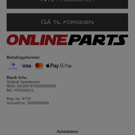
YE PRODUKTER
G
Å TIL FORSIDEN
Betalingsformer
Bank Info:
Sydjysk Sparekasse
IBAN: DK3697970000588369
BIC: FROSDK21
Reg. no.: 9733
Account no.: 0000588369
Nyhedsbrev