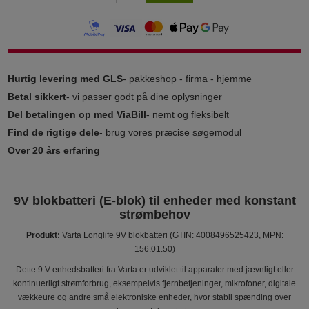
Hurtig levering med GLS
- pakkeshop - firma - hjemme
Betal sikkert
- vi passer godt på dine oplysninger
Del betalingen op med ViaBill
- nemt og fleksibelt
Find de rigtige dele
- brug vores præcise søgemodul
Over 20 års erfaring
9V blokbatteri (E-blok) til enheder med konstant
strømbehov
Produkt:
Varta Longlife 9V blokbatteri (GTIN: 4008496525423, MPN:
156.01.50)
Dette 9 V enhedsbatteri fra Varta er udviklet til apparater med jævnligt eller
kontinuerligt strømforbrug, eksempelvis fjernbetjeninger, mikrofoner, digitale
vækkeure og andre små elektroniske enheder, hvor stabil spænding over