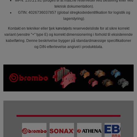
MPN: 155.21.81 (bruges til at matche reservedel ved bestilling eller ved
teknisk dokumentation).
GTIN: 4026736037857 (global stregkodeidentifikation for logistik og
lagerstyring).
Kontakt en tekniker eller tjek køretøjets reservedelsliste for at sikre korrekt
variant (venstre "+" type E) og korrekt dimensionering i forhold til eksisterende
kabelføring. Denne beskrivelse bygger på standardmæssige specifikationer
og DIN-efterlevelse angivet i produktdata.