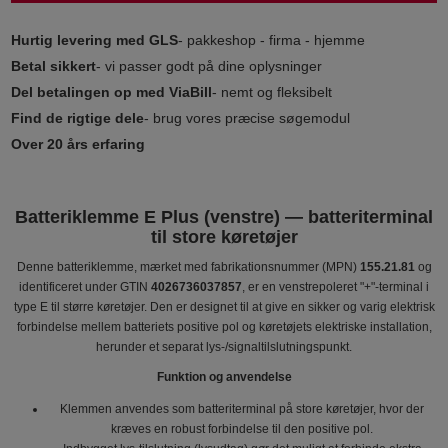
Hurtig levering med GLS
- pakkeshop - firma - hjemme
Betal sikkert
- vi passer godt på dine oplysninger
Del betalingen op med ViaBill
- nemt og fleksibelt
Find de rigtige dele
- brug vores præcise søgemodul
Over 20 års erfaring
Batteriklemme E Plus (venstre) — batteriterminal
til store køretøjer
Denne batteriklemme, mærket med fabrikationsnummer (MPN)
155.21.81
og
identificeret under GTIN
4026736037857
, er en venstrepoleret "+"-terminal i
type E til større køretøjer. Den er designet til at give en sikker og varig elektrisk
forbindelse mellem batteriets positive pol og køretøjets elektriske installation,
herunder et separat lys-/signaltilslutningspunkt.
Funktion og anvendelse
Klemmen anvendes som batteriterminal på store køretøjer, hvor der
kræves en robust forbindelse til den positive pol.