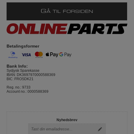
G
Å TIL FORSIDEN
Betalingsformer
Bank Info:
Sydjysk Sparekasse
IBAN: DK3697970000588369
BIC: FROSDK21
Reg. no.: 9733
Account no.: 0000588369
Nyhedsbrev