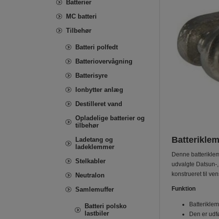
Batterier
MC batteri
Tilbehør
Batteri polfedt
Batteriovervågning
Batterisyre
Ionbytter anlæg
Destilleret vand
Opladelige batterier og
tilbehør
Batteriklem
Ladetang og
ladeklemmer
Denne batterikl
Stelkabler
udvalgte Datsun-,
konstrueret til ve
Neutralon
Funktion
Samlemuffer
Batteriklem
Batteri polsko
lastbiler
Den er udf