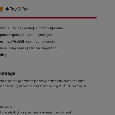
g med GLS
- pakkeshop - firma - hjemme
i passer godt på dine oplysninger
op med ViaBill
- nemt og fleksibelt
dele
- brug vores præcise søgemodul
ring
 montage
retøjer der bruger mindre japanske batteriterminaler, herunder
en positive (+) batteripol med en indvendig Ø på 13,0 mm og er
tallation.
ligt kontakttryk for at minimere overgangsmodstand.