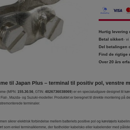
Hurtig leverin
Betal sikkert
- v
Del betalingen 
Find de rigtige 
Over 20 års erfa
me til Japan Plus – terminal til positiv pol, venstre
emme (MPN:
155.30.56
, GTIN:
4026736038069
) er en specialudgave designet til kø
 Fiat-, Mazda- og Suzuki-modeller. Produktet er beregnet til direkte montering på d
nstremonterede terminaler.
men sikrer elektrisk forbindelse mellem batteriets positive pol og køretøjets kabelins
ørt som enkel terminalklemme, der fastholder kabelsko eller kabelender med pålide