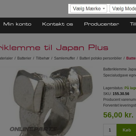
Min konto
Kontakt os
Producenter
Ti
riklemme til Japan Plus
terialer
/
Batterier
/
Tilbehør
/
Samlemuffer
/
Batteri polsko personbiler
/
Batte
Batteriklemme Japan
Specialudgave egnet
Lagerstatus:
På lag
SKU:
155.30.56
Producent varenum
Forventet leveringst
56,00 kr.
Køb