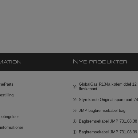
N
MATION
YE PRODUKTER
neParts
GlobalGas R134a kølemiddel 12 k
flaskepant
estilling
Styrekæde Original spare part 7
JMP bagbremsekabel bag
betingelser
Bagbremsekabel JMP 731.08.38
informationer
Bagbremsekabel JMP 731.08.39