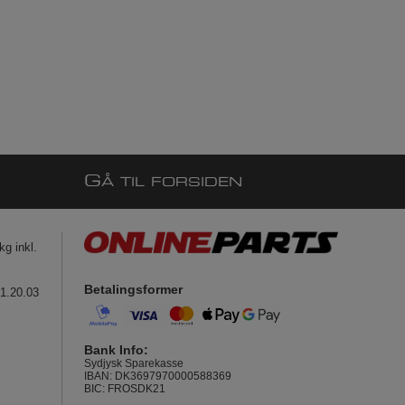
G
Å TIL FORSIDEN
g inkl.
Betalingsformer
41.20.03
Bank Info:
Sydjysk Sparekasse
IBAN: DK3697970000588369
BIC: FROSDK21