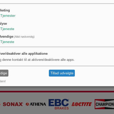
tion: GTIN
4026736038069
og producentens varenummer/MPN
155.30.56
er angive
keting
Tjenester
lyse
Tjeneste
dvendige
(Altid nødvendig)
Tjeneste
iver/deaktiver alle applikatione
g denne kontakt til at aktivere/deaktivere alle apps.
dige
Tillad udvalgte
laro!