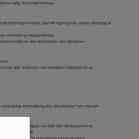
hed er vigtig for korrekt montage.
sk blyfrit legeret metal; specifik legering kan variere afhængig af
al motordrift og miljøpåvirkning.
educeret risiko for løse forbindelser ved vibrationer.
,0 mm.
 bør altid verificeres mod køretøjets batteripolmål og
.
 almindelige terminaltang eller skruetrækker hvor relevant.
ning. Tilslut altid negativ pol sidst efter færdigmontering.
lektrisk forbindelse.
t – ikke overstram, da polmateriale kan beskadiges.