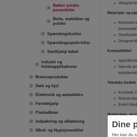
Velegnet ti
Batteri polsko
personbiler
Materialer og e
Bolte, møtrikker og
Klemmen er 
polsko
leverandørs
Spændingsholder
Overfladebe
Designet ti
Spændingsspids-killer
Kompatibilitet
Starthjælp kabel
Specifikt b
Industri og
fritidsapplikationer
Nævnte anv
kabeltermi
Bremseprodukter
Tekniske fordele
Dæk og hjul
Kompakt, O
Elektronik og autoelektro
Robust ele
Førstehjælp
Enkel håndt
Flaskeåbner
Monterings- og 
Indpakning og afdækning
Dine p
Ved arbejde 
Hånd- og Hygiejneartikler
Sørg for re
Her kan du s
Kontroller 