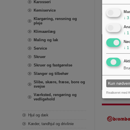
Karosseri
Produktidentifika
Kemiservice
Mar
kompatibilitet.
↓
3
Klargøring, rensning og
pleje
Ana
Klimaanlæg
↓
1
Maling og lak
Nø
↓
1
Service
Skruer
Akt
Skruer og fastgørelse
Bru
Slanger og tilbehør
Slibe, skære, fræse, bore og
Kun nødven
svejse
Realiseret med K
Værksted, rengøring og
vedligehold
Hjul og dæk
Kæder, tandhjul og drivlinie