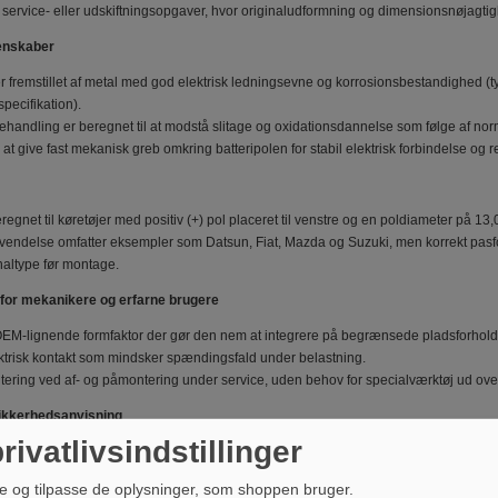
l service- eller udskiftningsopgaver, hvor originaludformning og dimensionsnøjagtig
genskaber
fremstillet af metal med god elektrisk ledningsevne og korrosionsbestandighed (typi
pecifikation).
handling er beregnet til at modstå slitage og oxidationsdannelse som følge af norm
l at give fast mekanisk greb omkring batteripolen for stabil elektrisk forbindelse og r
eregnet til køretøjer med positiv (+) pol placeret til venstre og en poldiameter på 13
endelse omfatter eksempler som Datsun, Fiat, Mazda og Suzuki, men korrekt pasform
naltype før montage.
 for mekanikere og erfarne brugere
EM-lignende formfaktor der gør den nem at integrere på begrænsede pladsforhold
ktrisk kontakt som mindsker spændingsfald under belastning.
ering ved af- og påmontering under service, uden behov for specialværktøj ud over
sikkerhedsanvisning
rivatlivsindstillinger
på batterier: frakobl altid den negative pol først for at reducere risikoen for kortslut
n og fri for korrosion kontaktflade mellem pol og klemme før tilspænding for optimal e
e og tilpasse de oplysninger, som shoppen bruger.
at klemmen sidder korrekt centreret på polen og at klemforskruning er passende fas