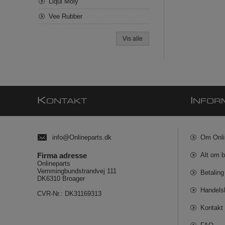
Liqui Moly
Vee Rubber
Vis alle
K
I
ONTAKT
NFOR
info@Onlineparts.dk
Om Onli
Firma adresse
Alt om b
Onlineparts
Vemmingbundstrandvej 111
Betaling
DK6310 Broager
Handels
CVR-Nr.: DK31169313
Kontakt 