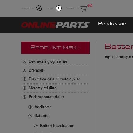
(0)
Registrér
Login
Varekurv
Produkter
Batte
P
RODUKT MENU
top
/
Forbrugsma
Beklædning og hjelme
Bremser
Elektriske dele til motorcykler
Motorcykel filtre
Forbrugsmaterialer
Additiver
Batterier
Batteri havetraktor