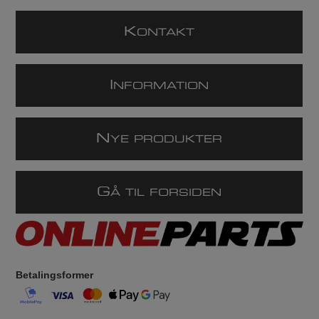
K
ONTAKT
I
NFORMATION
N
YE PRODUKTER
G
Å TIL FORSIDEN
Betalingsformer