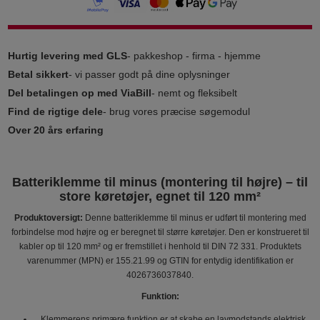
Hurtig levering med GLS
- pakkeshop - firma - hjemme
Betal sikkert
- vi passer godt på dine oplysninger
Del betalingen op med ViaBill
- nemt og fleksibelt
Find de rigtige dele
- brug vores præcise søgemodul
Over 20 års erfaring
Batteriklemme til minus (montering til højre) – til
store køretøjer, egnet til 120 mm²
Produktoversigt:
Denne batteriklemme til minus er udført til montering med
forbindelse mod højre og er beregnet til større køretøjer. Den er konstrueret til
kabler op til 120 mm² og er fremstillet i henhold til DIN 72 331. Produktets
varenummer (MPN) er 155.21.99 og GTIN for entydig identifikation er
4026736037840.
Funktion:
Klemmerens primære funktion er at skabe en lavmodstands elektrisk