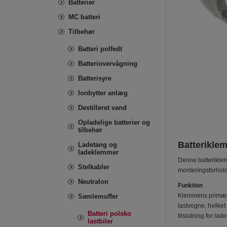
Batterier
MC batteri
Tilbehør
Batteri polfedt
Batteriovervågning
Batterisyre
Ionbytter anlæg
Destilleret vand
Opladelige batterier og
tilbehør
Batteriklem
Ladetang og
ladeklemmer
Denne batteriklemm
Stelkabler
monteringsforhold
Neutralon
Funktion
Klemmens primære 
Samlemuffer
lastvogne, hvilke
Batteri polsko
tilslutning for lad
lastbiler