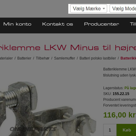
Min konto
Kontakt os
Producenter
Ti
riklemme LKW Minus til højr
terialer
/
Batterier
/
Tilbehør
/
Samlemuffer
/
Batteri polsko lastbiler
/
Batterik
Batteriklemme LKW M
tilslutning uden lys
Lagerstatus:
På lag
SKU:
155.22.15
Producent varenum
Forventet leveringst
116,00 kr
Køb