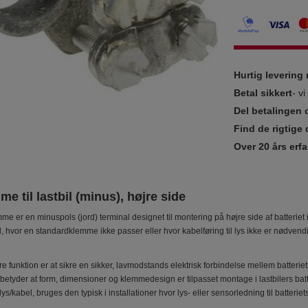
Hurtig leverin
Betal sikkert
- v
Del betalingen 
Find de rigtige 
Over 20 års erfa
me til lastbil (minus), højre side
e er en minuspols (jord) terminal designet til montering på højre side af batteriet i 
, hvor en standardklemme ikke passer eller hvor kabelføring til lys ikke er nødvend
funktion er at sikre en sikker, lavmodstands elektrisk forbindelse mellem batteriet
t betyder at form, dimensioner og klemmedesign er tilpasset montage i lastbilers 
elys/kabel, bruges den typisk i installationer hvor lys- eller sensorledning til batteri