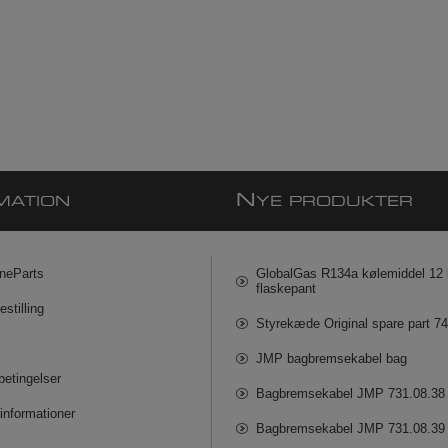
N
MATION
YE PRODUKTER
neParts
GlobalGas R134a kølemiddel 12 k
flaskepant
estilling
Styrekæde Original spare part 7
JMP bagbremsekabel bag
betingelser
Bagbremsekabel JMP 731.08.38
informationer
Bagbremsekabel JMP 731.08.39