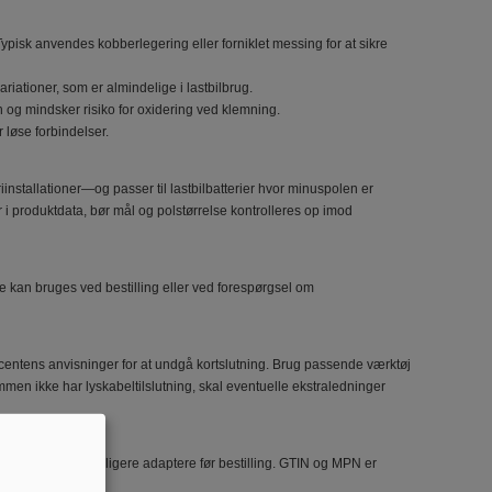
Typisk anvendes kobberlegering eller forniklet messing for at sikre
riationer, som er almindelige i lastbilbrug.
n og mindsker risiko for oxidering ved klemning.
 løse forbindelser.
stallationer—og passer til lastbilbatterier hvor minuspolen er
r i produktdata, bør mål og polstørrelse kontrolleres op imod
e kan bruges ved bestilling eller ved forespørgsel om
ucentens anvisninger for at undgå kortslutning. Brug passende værktøj
en ikke har lyskabeltilslutning, skal eventuelle ekstraledninger
belsko eller yderligere adaptere før bestilling. GTIN og MPN er