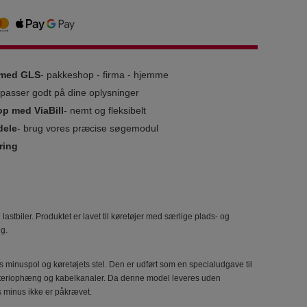
g med GLS
- pakkeshop - firma - hjemme
i passer godt på dine oplysninger
op med ViaBill
- nemt og fleksibelt
dele
- brug vores præcise søgemodul
ring
lastbiler. Produktet er lavet til køretøjer med særlige plads- og
ig.
s minuspol og køretøjets stel. Den er udført som en specialudgave til
batteriophæng og kabelkanaler. Da denne model leveres uden
ets minus ikke er påkrævet.