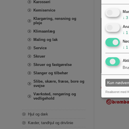
Karosseri
Kemiservice
Mar
↓
3
Klargøring, rensning og
pleje
Ana
Klimaanlæg
↓
1
Maling og lak
Nø
↓
1
Service
Skruer
Akt
Skruer og fastgørelse
Bru
Slanger og tilbehør
Slibe, skære, fræse, bore og
Kun nødven
svejse
Realiseret med K
Værksted, rengøring og
vedligehold
Hjul og dæk
Kæder, tandhjul og drivlinie