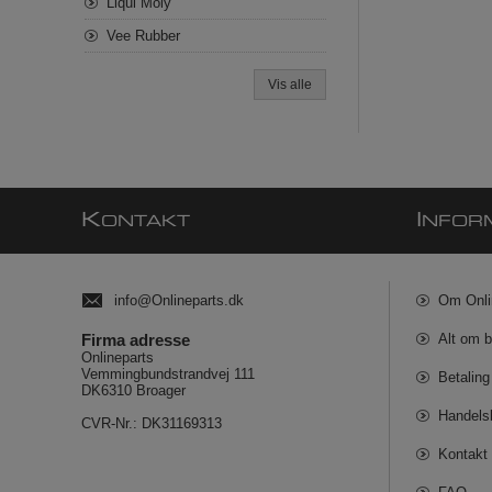
Liqui Moly
Vee Rubber
Vis alle
K
I
ONTAKT
NFOR
info@Onlineparts.dk
Om Onli
Firma adresse
Alt om b
Onlineparts
Vemmingbundstrandvej 111
Betaling
DK6310 Broager
Handels
CVR-Nr.: DK31169313
Kontakt 