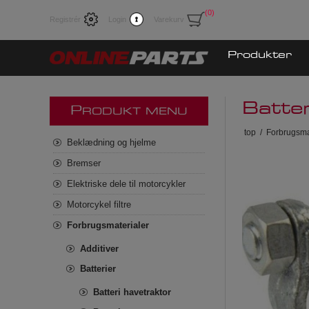
(0)
Registrér
Login
Varekurv
Produkter
Batte
P
RODUKT MENU
top
/
Forbrugsma
Beklædning og hjelme
Bremser
Elektriske dele til motorcykler
Motorcykel filtre
Forbrugsmaterialer
Additiver
Batterier
Batteri havetraktor