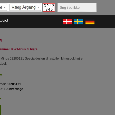
lbud
e
lemme LKW Minus til højre
inus 52285121 Specialdesign til lastbiler. Minuspol, højre
kabel.
er
mer:
52285121
id:
1-5 hverdage
.