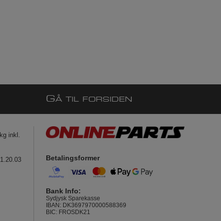
G
Å TIL FORSIDEN
g inkl.
Betalingsformer
41.20.03
Bank Info:
Sydjysk Sparekasse
IBAN: DK3697970000588369
BIC: FROSDK21