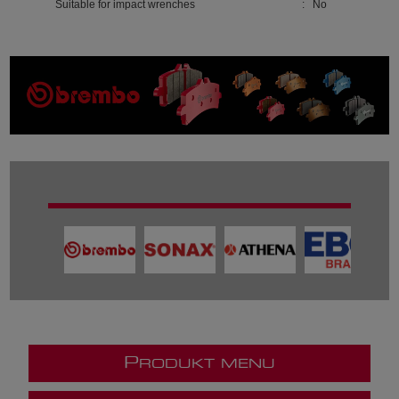
Suitable for impact wrenches
: No
P
RODUKT MENU