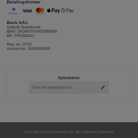
Betalingsformer
Bank Info:
Sydjysk Sparekasse
IBAN: DK3697970000588369
BIC: FROSDK21
Reg. no.: 9733
Account no.: 0000588369
Nyhedsbrev
Copyright © 2026 OnlineParts.dk. Alle rettigheder forbeholdt.