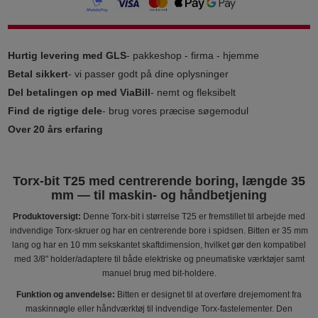
Hurtig levering med GLS
- pakkeshop - firma - hjemme
Betal sikkert
- vi passer godt på dine oplysninger
Del betalingen op med ViaBill
- nemt og fleksibelt
Find de rigtige dele
- brug vores præcise søgemodul
Over 20 års erfaring
Torx-bit T25 med centrerende boring, længde 35
mm — til maskin- og håndbetjening
Produktoversigt:
Denne Torx-bit i størrelse T25 er fremstillet til arbejde med
indvendige Torx-skruer og har en centrerende bore i spidsen. Bitten er 35 mm
lang og har en 10 mm sekskantet skaftdimension, hvilket gør den kompatibel
med 3/8" holder/adaptere til både elektriske og pneumatiske værktøjer samt
manuel brug med bit-holdere.
Funktion og anvendelse:
Bitten er designet til at overføre drejemoment fra
maskinnøgle eller håndværktøj til indvendige Torx-fastelementer. Den