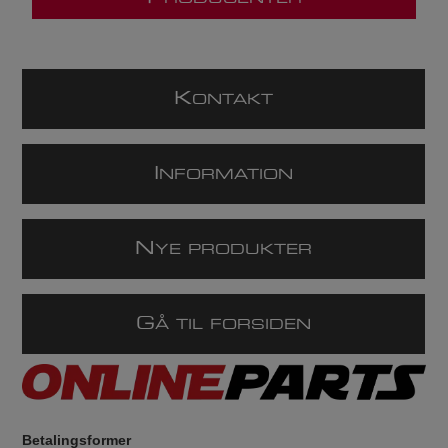
K
ONTAKT
I
NFORMATION
N
YE PRODUKTER
G
Å TIL FORSIDEN
Betalingsformer