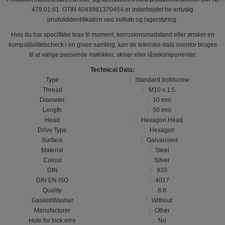
479.01.61. GTIN 4043981370454 er indarbejdet for entydig
produktidentifikation ved indkøb og lagerstyring.
Hvis du har specifikke krav til moment, korrosionsmodstand eller ønsker en
kompatibilitetscheck i en given samling, kan de tekniske data ovenfor bruges
til at vælge passende møtrikker, skiver eller låsekomponenter.
Technical Data:
Type
: Standard bolt/screw
Thread
: M10 x 1.5
Diameter
: 10 mm
Length
: 50 mm
Head
: Hexagon Head
Drive Type
: Hexagon
Surface
: Galvanised
Material
: Steel
Colour
: Silver
DIN
: 933
DIN EN ISO
: 4017
Quality
: 8.8
Gasket/Washer
: Without
Manufacturer
: Other
Hole for lock wire
: No