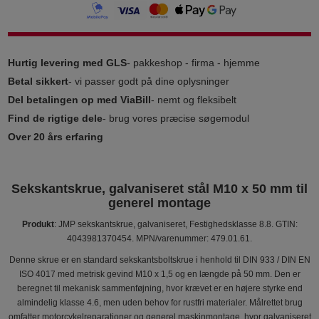
Hurtig levering med GLS
- pakkeshop - firma - hjemme
Betal sikkert
- vi passer godt på dine oplysninger
Del betalingen op med ViaBill
- nemt og fleksibelt
Find de rigtige dele
- brug vores præcise søgemodul
Over 20 års erfaring
Sekskantskrue, galvaniseret stål M10 x 50 mm til
generel montage
Produkt
: JMP sekskantskrue, galvaniseret, Festighedsklasse 8.8. GTIN:
4043981370454. MPN/varenummer: 479.01.61.
Denne skrue er en standard sekskantsboltskrue i henhold til DIN 933 / DIN EN
ISO 4017 med metrisk gevind M10 x 1,5 og en længde på 50 mm. Den er
beregnet til mekanisk sammenføjning, hvor krævet er en højere styrke end
almindelig klasse 4.6, men uden behov for rustfri materialer. Målrettet brug
omfatter motorcykelreparationer og generel maskinmontage, hvor galvaniseret