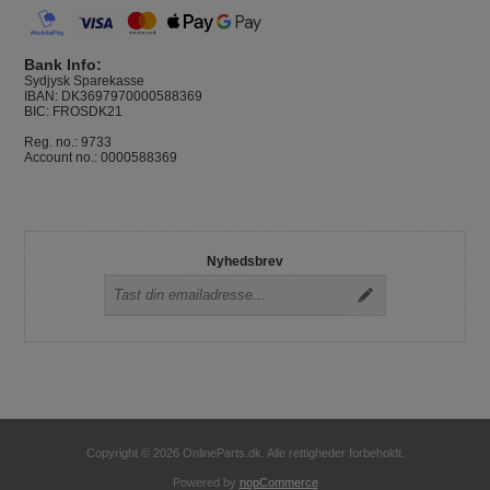
Bank Info:
Sydjysk Sparekasse
IBAN: DK3697970000588369
BIC: FROSDK21
Reg. no.: 9733
Account no.: 0000588369
Nyhedsbrev
Copyright © 2026 OnlineParts.dk. Alle rettigheder forbeholdt.
Powered by
nopCommerce