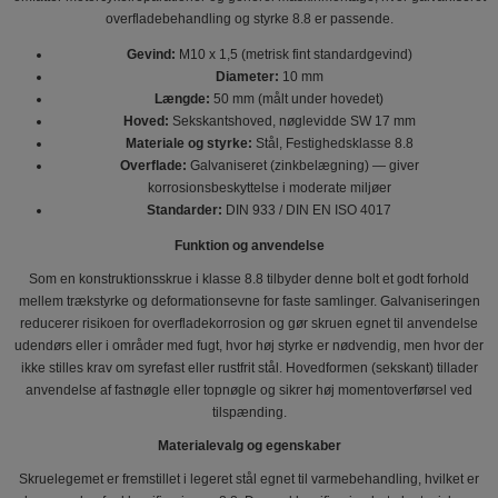
overfladebehandling og styrke 8.8 er passende.
Gevind:
M10 x 1,5 (metrisk fint standardgevind)
Diameter:
10 mm
Længde:
50 mm (målt under hovedet)
Hoved:
Seks­kantshoved, nøglevidde SW 17 mm
Materiale og styrke:
Stål, Festighedsklasse 8.8
Overflade:
Galvaniseret (zinkbelægning) — giver
korrosionsbeskyttelse i moderate miljøer
Standarder:
DIN 933 / DIN EN ISO 4017
Funktion og anvendelse
Som en konstruktionsskrue i klasse 8.8 tilbyder denne bolt et godt forhold
mellem trækstyrke og deformationsevne for faste samlinger. Galvaniseringen
reducerer risikoen for overfladekorrosion og gør skruen egnet til anvendelse
udendørs eller i områder med fugt, hvor høj styrke er nødvendig, men hvor der
ikke stilles krav om syrefast eller rustfrit stål. Hovedformen (sekskant) tillader
anvendelse af fastnøgle eller topnøgle og sikrer høj momentoverførsel ved
tilspænding.
Materialevalg og egenskaber
Skruelegemet er fremstillet i legeret stål egnet til varmebehandling, hvilket er