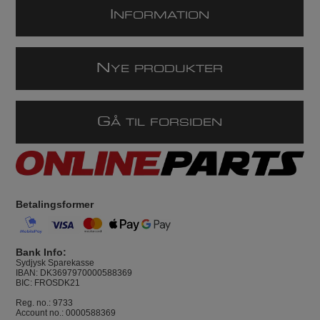
I
NFORMATION
N
YE PRODUKTER
G
Å TIL FORSIDEN
Betalingsformer
Bank Info:
Sydjysk Sparekasse
IBAN: DK3697970000588369
BIC: FROSDK21
Reg. no.: 9733
Account no.: 0000588369