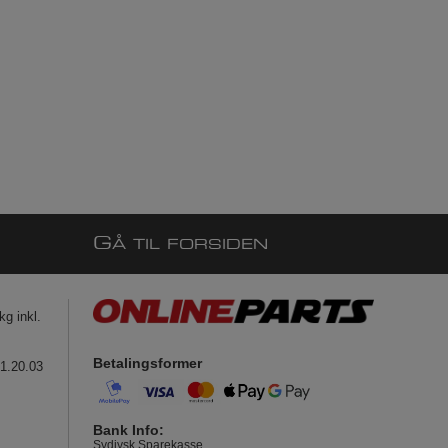
G
Å TIL FORSIDEN
g inkl.
Betalingsformer
41.20.03
Bank Info:
Sydjysk Sparekasse