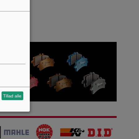
: Osram
: Yes
: ECE E1 R37
: No
Tillad alle