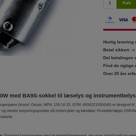
Køb
Hurtig leverin
Betal sikkert
- v
Del betalingen 
Find de rigtige 
Over 20 års erfa
0W med BA9S-sokkel til læselys og instrumentbely
genpære (brand: Osram, MPN: 159.16.35, GTIN: 4008321095046) er designet til 12
 og mindre belysningspunkter på motorcykler og køretøjer. Produktet følger OSRAMs
nteknik.
n:
Standard halogenpære med ét glødetrådselement, der giver stabilt hvidt lys egnet