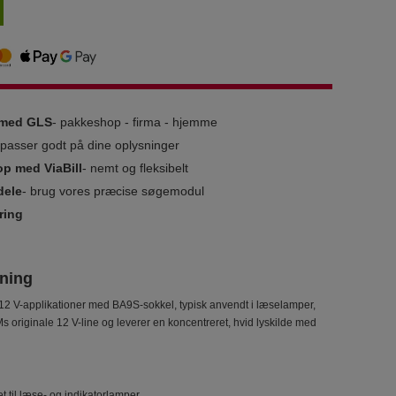
g med GLS
- pakkeshop - firma - hjemme
i passer godt på dine oplysninger
op med ViaBill
- nemt og fleksibelt
dele
- brug vores præcise søgemodul
ring
sning
 V-applikationer med BA9S-sokkel, typisk anvendt i læselamper,
 originale 12 V-line og leverer en koncentreret, hvid lyskilde med
 til læse- og indikatorlamper.