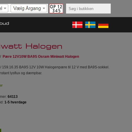
lbud
att Halogen
/
Pære 12V10W BA9S Osram Miniwatt Halogen
/ 159.16.35 BA9S 12V 10W Halogenpære til 12 V med BA9S-sokkel.
nstant lysflux og dæmpbar.
er
mer:
64113
id:
1-5 hverdage