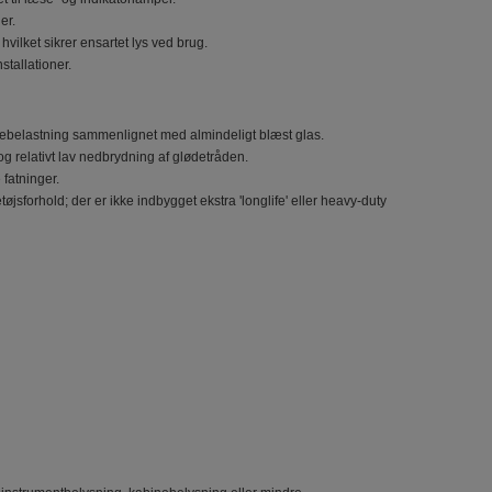
er.
vilket sikrer ensartet lys ved brug.
stallationer.
mebelastning sammenlignet med almindeligt blæst glas.
g relativt lav nedbrydning af glødetråden.
fatninger.
sforhold; der er ikke indbygget ekstra 'longlife' eller heavy-duty