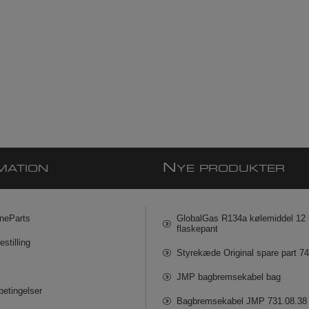
N
MATION
YE PRODUKTER
neParts
GlobalGas R134a kølemiddel 12 k
flaskepant
estilling
Styrekæde Original spare part 7
JMP bagbremsekabel bag
betingelser
Bagbremsekabel JMP 731.08.38