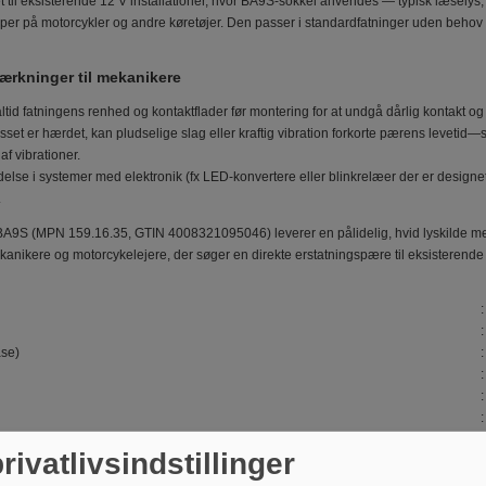
 til eksisterende 12 V installationer, hvor BA9S-sokkel anvendes — typisk læselys,
per på motorcykler og andre køretøjer. Den passer i standardfatninger uden behov fo
ærkninger til mekanikere
altid fatningens renhed og kontaktflader før montering for at undgå dårlig kontakt o
sset er hærdet, kan pludselige slag eller kraftig vibration forkorte pærens leve
f vibrationer.
lse i systemer med elektronik (fx LED-konvertere eller blinkrelæer der er designet ti
.
9S (MPN 159.16.35, GTIN 4008321095046) leverer en pålidelig, hvid lyskilde med 
kanikere og motorcykelejere, der søger en direkte erstatningspære til eksisterende 
ase)
ogy
rivatlivsindstillinger