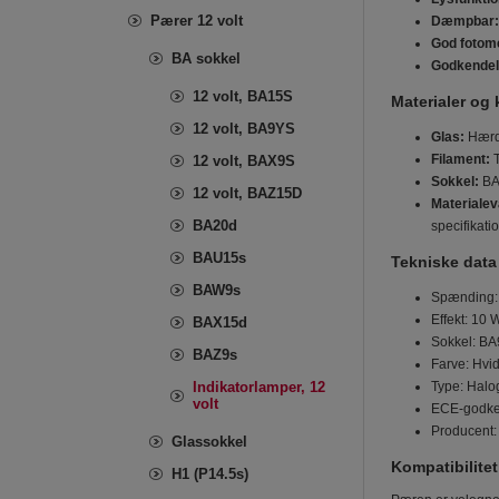
Pærer 12 volt
Dæmpbar:
God fotom
BA sokkel
Godkendel
12 volt, BA15S
Materialer og
12 volt, BA9YS
Glas:
Hærde
Filament:
T
12 volt, BAX9S
Sokkel:
BA9
12 volt, BAZ15D
Materialev
BA20d
specifikatio
BAU15s
Tekniske data
BAW9s
Spænding:
Effekt: 10 
BAX15d
Sokkel: B
BAZ9s
Farve: Hvi
Indikatorlamper, 12
Type: Halog
volt
ECE-godke
Producent
Glassokkel
Kompatibilite
H1 (P14.5s)