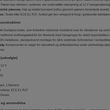
Pæren kan dimmes i systemer, der understøtter dæmpning af 12 V halogenløsning
etrisk ydeevne:
Høj og relativt konstant lysflux gennem pærens forventede levetid, h
se:
Testet efter ECE E1 R37, hvilket gør den velegnet til brug i godkendte køretøjsin
 konstruktion
t (hartglas) kolbe, som forbedrer mekanisk modstand over for vibrationer og var
raditionel wolframglødetråd (én filament) med halogengas for stabil lysproduktion o
S metalbase, standardiseret montage for sikre elektriske forbindelser i kompatible 
alg:
Komponenter er valgte for robusthed og driftssikkerhed under almindelige køretøj
ner.
 (udvalgte)
 12 V
W
A9S
d
en, 1 filament
ndelse: ECE E1 R37
: Osram
t og anvendelse