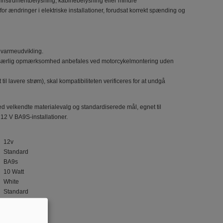
 instrumentbelysning, kabinebelysning eller mindre
r ændringer i elektriske installationer, forudsat korrekt spænding og
g varmeudvikling.
tid—særlig opmærksomhed anbefales ved motorcykelmontering uden
l lavere strøm), skal kompatibiliteten verificeres for at undgå
velkendte materialevalg og standardiserede mål, egnet til
12 V BA9S-installationer.
: 12v
: Standard
: BA9s
: 10 Watt
: White
: Standard
: 1 filament
: No
: No