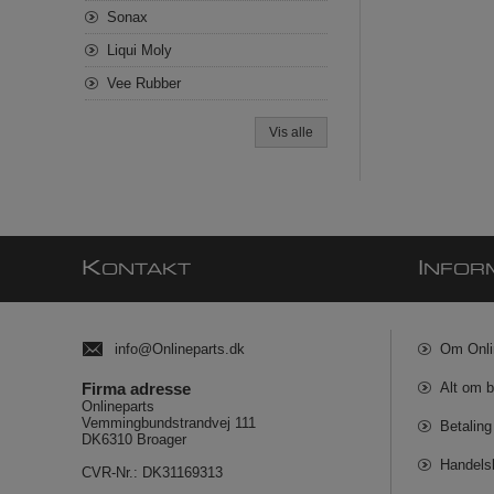
Sonax
Liqui Moly
Vee Rubber
Vis alle
K
I
ONTAKT
NFOR
info@Onlineparts.dk
Om Onli
Firma adresse
Alt om b
Onlineparts
Vemmingbundstrandvej 111
Betaling
DK6310 Broager
Handels
CVR-Nr.: DK31169313