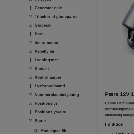
Generator dele
Tilbehør til glødepærer
Gløderør
Horn
Instrumenter
Kabeltyller
Ledningsnet
Kontakt
Kontrollamper
Lysformodstand
Pære 12V 1
Nummerpladebelysning
Positionslys
Denne Osram-halo
instrumentpaneler
Positionslysrelæ
almindelig haloge
Pærer
Funktion
Modelspecifik
Lysfunktio