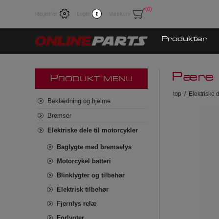
(0)
Registrér
Login
Varekurv
Produkter
Pære
P
RODUKT MENU
top
/
Elektriske d
Beklædning og hjelme
Bremser
Elektriske dele til motorcykler
Baglygte med bremselys
Motorcykel batteri
Blinklygter og tilbehør
Elektrisk tilbehør
Fjernlys relæ
Forlygter