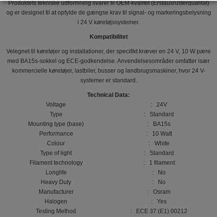
Produktets tekniske udformning svarer til OEM-kvalitet (Erstausrüsterqualität)
og er designet til at opfylde de gængse krav til signal- og markeringsbelysning
i 24 V køretøjssystemer.
Kompatibilitet
Velegnet til køretøjer og installationer, der specifikt kræver en 24 V, 10 W pære
med BA15s-sokkel og ECE-godkendelse. Anvendelsesområder omfatter især
kommercielle køretøjer, lastbiler, busser og landbrugsmaskiner, hvor 24 V-
systemer er standard.
Technical Data:
Voltage
: 24V
Type
: Standard
Mounting type (base)
: BA15s
Performance
: 10 Watt
Colour
: White
Type of light
: Standard
Filament technology
: 1 filament
Longlife
: No
Heavy Duty
: No
Manufacturer
: Osram
Halogen
: Yes
Testing Method
: ECE 37 (E1) 00212