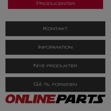
P
RODUCENTER
K
ONTAKT
I
NFORMATION
N
YE PRODUKTER
G
Å TIL FORSIDEN