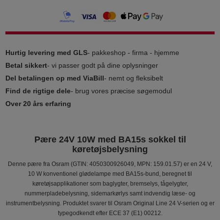
Hurtig levering med GLS
- pakkeshop - firma - hjemme
Betal sikkert
- vi passer godt på dine oplysninger
Del betalingen op med ViaBill
- nemt og fleksibelt
Find de rigtige dele
- brug vores præcise søgemodul
Over 20 års erfaring
Pære 24V 10W med BA15s sokkel til
køretøjsbelysning
Denne pære fra Osram (GTIN: 4050300926049, MPN: 159.01.57) er en 24 V,
10 W konventionel glødelampe med BA15s-bund, beregnet til
køretøjsapplikationer som baglygter, bremselys, tågelygter,
nummerpladebelysning, sidemarkørlys samt indvendig læse- og
instrumentbelysning. Produktet svarer til Osram Original Line 24 V-serien og er
typegodkendt efter ECE 37 (E1) 00212.