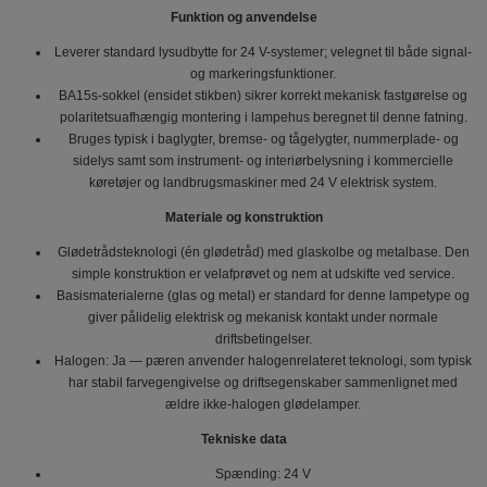
Funktion og anvendelse
Leverer standard lysudbytte for 24 V-systemer; velegnet til både signal-
og markeringsfunktioner.
BA15s-sokkel (ensidet stikben) sikrer korrekt mekanisk fastgørelse og
polaritetsuafhængig montering i lampehus beregnet til denne fatning.
Bruges typisk i baglygter, bremse- og tågelygter, nummerplade- og
sidelys samt som instrument- og interiørbelysning i kommercielle
køretøjer og landbrugsmaskiner med 24 V elektrisk system.
Materiale og konstruktion
Glødetrådsteknologi (én glødetråd) med glaskolbe og metalbase. Den
simple konstruktion er velafprøvet og nem at udskifte ved service.
Basismaterialerne (glas og metal) er standard for denne lampetype og
giver pålidelig elektrisk og mekanisk kontakt under normale
driftsbetingelser.
Halogen: Ja — pæren anvender halogenrelateret teknologi, som typisk
har stabil farvegengivelse og driftsegenskaber sammenlignet med
ældre ikke-halogen glødelamper.
Tekniske data
Spænding: 24 V