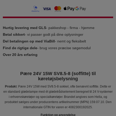
Hurtig levering med GLS
- pakkeshop - firma - hjemme
Betal sikkert
- vi passer godt på dine oplysninger
Del betalingen op med ViaBill
- nemt og fleksibelt
Find de rigtige dele
- brug vores præcise søgemodul
Over 20 års erfaring
Pære 24V 15W SV8.5-8 (soffitte) til
køretøjsbelysning
Produkt
: Pære 24V 15W med SV8.5-8 sokkel, ofte benævnt soffitte. Dette er
en standard glødelampe med ét glødetrådselement beregnet til 24 V-systemer
i erhvervskøretøjer og specialkøretøjer. Brandet angives som Hella, og
produktet sælges under producentens artikelnummer (MPN) 159.07.10. Den
internationale GTIN for varen er 4082300192025.
Funktion og anvendelse