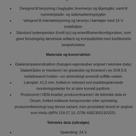
Designet til belysning i baglygter, bremselys og tågelygter, samt til
nummerplade- og sidemarkeringslygter.
Velegnet til interiørbelysning og læselys i køretøjer med 24 V-
installation.
Standard lystemperatur (hvidt lys) og enkeltfilamentkonfiguration, som
giver forudsigelig tænd/sluk-adfærd og kompatibilitet med traditionelle
lampeholdere.
Materiale og konstruktion
Glødelampekonstruktion (halogen-egenskaber angivet i tekniske data).
Glødetråden er monteret i en glaskolbe og forankret i en SV8.5-8
metalbaseret holder—en almindeligt anvendt soffitte-sokkel.
Længde: 41,0 mm, hvilket er relevant ved pladsbegrænsede
monteringssteder for at sikre korrekt pasform.
Produceret i OEM-kvalitet; producentnavnet i de tekniske data er
Osram, hvilket indikerer komponenter eller oprindelig
producentteknologi bag denne variant, men produktets brand er angivet
som Hella (MPN 159.07.10, GTIN 4082300192025).
Tekniske data (udvalgte)
Spænding: 24 V