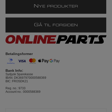
N
YE PRODUKTER
G
Å TIL FORSIDEN
Betalingsformer
Bank Info:
Sydjysk Sparekasse
IBAN: DK3697970000588369
BIC: FROSDK21
Reg. no.: 9733
Account no.: 0000588369