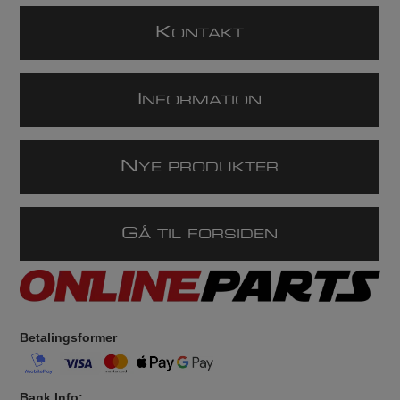
K
ONTAKT
I
NFORMATION
N
YE PRODUKTER
G
Å TIL FORSIDEN
Betalingsformer
Bank Info: