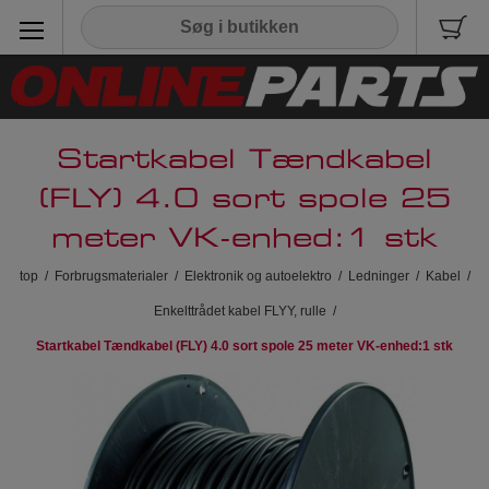
Startkabel Tændkabel
(FLY) 4.0 sort spole 25
meter VK-enhed:1 stk
top
/
Forbrugsmaterialer
/
Elektronik og autoelektro
/
Ledninger
/
Kabel
/
Enkelttrådet kabel FLYY, rulle
/
Startkabel Tændkabel (FLY) 4.0 sort spole 25 meter VK-enhed:1 stk