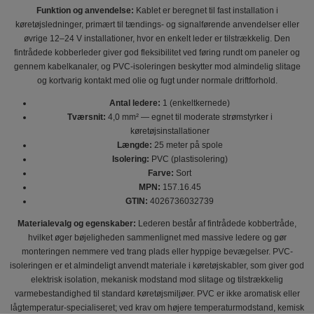
Funktion og anvendelse:
Kablet er beregnet til fast installation i
køretøjsledninger, primært til tændings- og signalførende anvendelser eller
øvrige 12–24 V installationer, hvor en enkelt leder er tilstrækkelig. Den
fintrådede kobberleder giver god fleksibilitet ved føring rundt om paneler og
gennem kabelkanaler, og PVC-isoleringen beskytter mod almindelig slitage
og kortvarig kontakt med olie og fugt under normale driftforhold.
Antal ledere:
1 (enkeltkernede)
Tværsnit:
4,0 mm² — egnet til moderate strømstyrker i
køretøjsinstallationer
Længde:
25 meter på spole
Isolering:
PVC (plastisolering)
Farve:
Sort
MPN:
157.16.45
GTIN:
4026736032739
Materialevalg og egenskaber:
Lederen består af fintrådede kobbertråde,
hvilket øger bøjeligheden sammenlignet med massive ledere og gør
monteringen nemmere ved trang plads eller hyppige bevægelser. PVC-
isoleringen er et almindeligt anvendt materiale i køretøjskabler, som giver god
elektrisk isolation, mekanisk modstand mod slitage og tilstrækkelig
varmebestandighed til standard køretøjsmiljøer. PVC er ikke aromatisk eller
lågtemperatur-specialiseret; ved krav om højere temperaturmodstand, kemisk