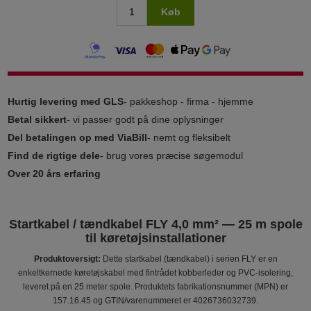
Køb
Hurtig levering med GLS
- pakkeshop - firma - hjemme
Betal sikkert
- vi passer godt på dine oplysninger
Del betalingen op med ViaBill
- nemt og fleksibelt
Find de rigtige dele
- brug vores præcise søgemodul
Over 20 års erfaring
Startkabel / tændkabel FLY 4,0 mm² — 25 m spole
til køretøjsinstallationer
Produktoversigt:
Dette startkabel (tændkabel) i serien FLY er en
enkeltkernede køretøjskabel med fintrådet kobberleder og PVC-isolering,
leveret på en 25 meter spole. Produktets fabrikationsnummer (MPN) er
157.16.45 og GTIN/varenummeret er 4026736032739.