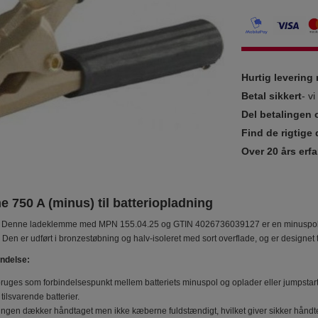
Hurtig leverin
Betal sikkert
- v
Del betalingen 
Find de rigtige 
Over 20 års erfa
 750 A (minus) til batteriopladning
Denne ladeklemme med MPN 155.04.25 og GTIN 4026736039127 er en minuspolskle
 Den er udført i bronzestøbning og halv-isoleret med sort overflade, og er designet 
ndelse:
uges som forbindelsespunkt mellem batteriets minuspol og oplader eller jumpstart-
tilsvarende batterier.
ringen dækker håndtaget men ikke kæberne fuldstændigt, hvilket giver sikker håndt