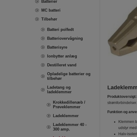
Batterier
MC batteri
Tilbehør
Batteri polfedt
Batteriovervågning
Batterisyre
Ionbytter anlæg
Destilleret vand
Opladelige batterier og
tilbehør
Ladeklemme
Ladetang og
ladeklemmer
Produktoversigt:
Krokkedillenæb /
strømforbindelser.
Prøveklemmer
Funktion og anve
Ladeklemmer
Klemmen br
Ladeklemmer 40 -
udstyr med 
300 amp.
Halv-isole