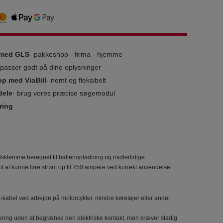
g med GLS
- pakkeshop - firma - hjemme
i passer godt på dine oplysninger
op med ViaBill
- nemt og fleksibelt
dele
- brug vores præcise søgemodul
ring
mme beregnet til batteriopladning og midlertidige
til at kunne føre strøm op til 750 ampere ved korrekt anvendelse.
kabel ved arbejde på motorcykler, mindre køretøjer eller andet
ering uden at begrænse den elektriske kontakt, men kræver stadig