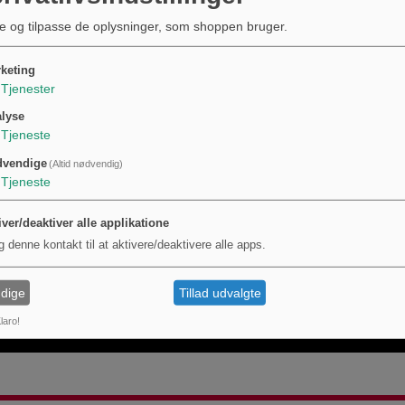
duktet markeres med MPN 155.04.25 og kan entydigt identificeres via GTIN 4026736
e og tilpasse de oplysninger, som shoppen bruger.
 korte træk:
udstyr er slukket før tilslutning.
keting
mmen til minuspolen på batteriet med korrekt kabel og terminal.
Tjenester
akt mellem metaldele og andre ledende komponenter.
rmeudvikling ved høj belastning og undgå kontinuerlig drift ved maksimal strøm.
lyse
Tjeneste
dvendige
(Altid nødvendig)
Tjeneste
iver/deaktiver alle applikatione
g denne kontakt til at aktivere/deaktivere alle apps.
dige
Tillad udvalgte
laro!