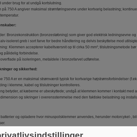
d under brug for at undgå kortslutning.
 på 750 A angiver maksimal strømføringsevne under kortvarig belastning; kontinuerl
temperatur.
enskaber:
eder: Bronzekonstruktion (bronzestøbning) som giver god elektrisk ledningsevne og 
Halv-isoleret greb i sort farve for bedre håndtering og delvis beskyttelse mod utilsigte
tning: Klemmen accepterer kabeltværsnit op til cirka 50 mm²; tilslutningsmetode b
 pålidelig forbindelse.
 overflade på isoleringen, metaldele i bronzefarvet udførelse.
ninger og sikkerhed:
 750 A er en maksimal strømværdi typisk for kortvarige højstrømsforbindelser (f.e
ing i klemme, kabel og tilslutninger kontrolleres.
ring betyder, at kæberne er ubeskyttede; undgå at klemmen kommer i kontakt med an
dimension og sikringer i overensstemmelse med den faktiske belastning og installa
l batterier og opladere hvor minuspolsklemmer anvendes, herunder motorcykel-, bil-
er.
fysisk klemmegeometri og kabeltilslutning mod anvendte batteripoler og kabler for at
rivatlivsindstillinger