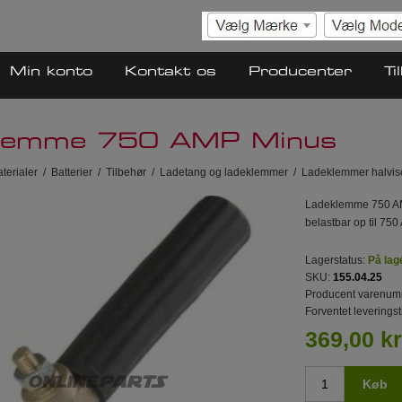
Min konto
Kontakt os
Producenter
Ti
klemme 750 AMP Minus
terialer
/
Batterier
/
Tilbehør
/
Ladetang og ladeklemmer
/
Ladeklemmer halviso
Ladeklemme 750 AMP
belastbar op til 750 
Lagerstatus:
På lag
SKU:
155.04.25
Producent varenum
Forventet leveringst
369,00 kr
Køb