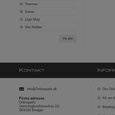
Tourmax
Sonax
Liqui Moly
Vee Rubber
Vis alle
K
I
ONTAKT
NFOR
info@Onlineparts.dk
Om Onli
Firma adresse
Alt om b
Onlineparts
Vemmingbundstrandvej 111
Betaling
DK6310 Broager