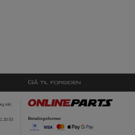
G
Å TIL FORSIDEN
g inkl.
Betalingsformer
41.20.03