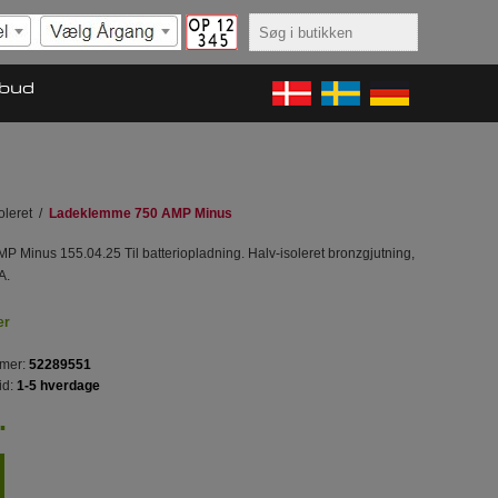
lbud
leret
/
Ladeklemme 750 AMP Minus
 Minus 155.04.25 Til batteriopladning. Halv-isoleret bronzgjutning,
A.
er
mer:
52289551
id:
1-5 hverdage
.