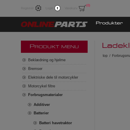
(0)
Registrér
Login
Varekurv
Produkter
Lade
P
RODUKT MENU
top
/
Forbrugsma
Beklædning og hjelme
Bremser
Elektriske dele til motorcykler
Motorcykel filtre
Forbrugsmaterialer
Additiver
Batterier
Batteri havetraktor