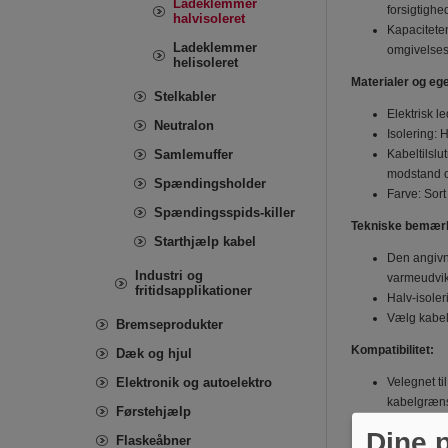
Ladeklemmer
forsigtighe
halvisoleret
Kapaciteten
Ladeklemmer
omgivelses
helisoleret
Materialer og eg
Stelkabler
Elektrisk l
Neutralon
Isolering: 
Samlemuffer
Kabeltilslu
modstand og
Spændingsholder
Farve: Sort
Spændingsspids-killer
Tekniske bemærk
Starthjælp kabel
Den angivne
Industri og
varmeudvikl
fritidsapplikationer
Halv-isole
Vælg kabel
Bremseprodukter
Kompatibilitet:
Dæk og hjul
Elektronik og autoelektro
Velegnet ti
kabelgræns
Førstehjælp
Kontroller 
Dine p
Flaskeåbner