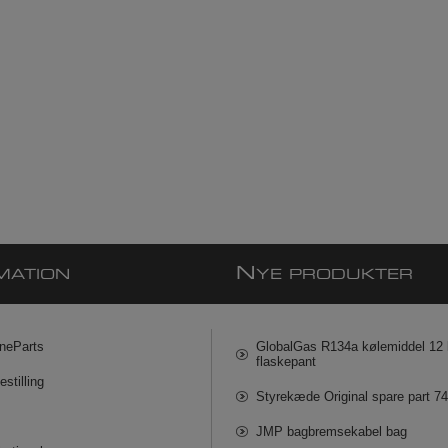
N
MATION
YE PRODUKTER
neParts
GlobalGas R134a kølemiddel 12 k
flaskepant
estilling
Styrekæde Original spare part 7
JMP bagbremsekabel bag