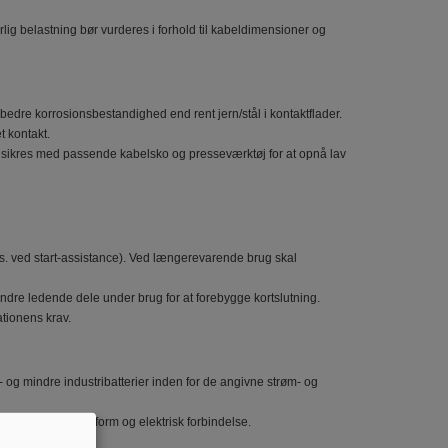
ig belastning bør vurderes i forhold til kabeldimensioner og
bedre korrosionsbestandighed end rent jern/stål i kontaktflader.
t kontakt.
ør sikres med passende kabelsko og presseværktøj for at opnå lav
ks. ved start-assistance). Ved længerevarende brug skal
dre ledende dele under brug for at forebygge kortslutning.
tionens krav.
 og mindre industribatterier inden for de angivne strøm- og
 sikre korrekt pasform og elektrisk forbindelse.