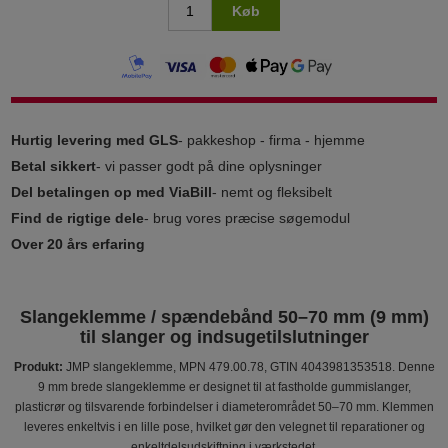
Køb
Hurtig levering med GLS
- pakkeshop - firma - hjemme
Betal sikkert
- vi passer godt på dine oplysninger
Del betalingen op med ViaBill
- nemt og fleksibelt
Find de rigtige dele
- brug vores præcise søgemodul
Over 20 års erfaring
Slangeklemme / spændebånd 50–70 mm (9 mm)
til slanger og indsugetilslutninger
Produkt:
JMP slangeklemme, MPN 479.00.78, GTIN 4043981353518. Denne
9 mm brede slangeklemme er designet til at fastholde gummislanger,
plasticrør og tilsvarende forbindelser i diameterområdet 50–70 mm. Klemmen
leveres enkeltvis i en lille pose, hvilket gør den velegnet til reparationer og
enkeltdelsudskiftning i værkstedet.