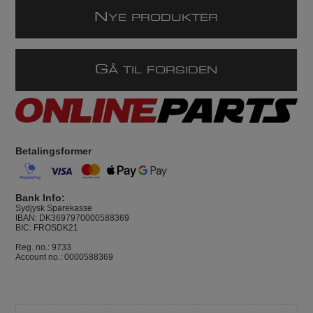
N
YE PRODUKTER
G
Å TIL FORSIDEN
Betalingsformer
Bank Info:
Sydjysk Sparekasse
IBAN: DK3697970000588369
BIC: FROSDK21
Reg. no.: 9733
Account no.: 0000588369