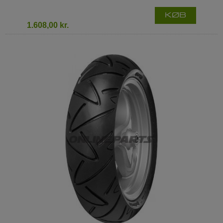
KØB
1.608,00 kr.