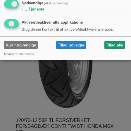
Nødvendige
(Altid nødvendig)
↓
1
Tjeneste
Aktiver/deaktiver alle applikatione
Brug denne kontakt til at aktivere/deaktivere alle apps.
Kun nødvendige
Tillad udvalgte
Tillad alle
Realiseret med Klaro!
120/70-12 58P TL FORSTÆRKET
FOR/BAGDÆK CONTI TWIST HONDA MSX