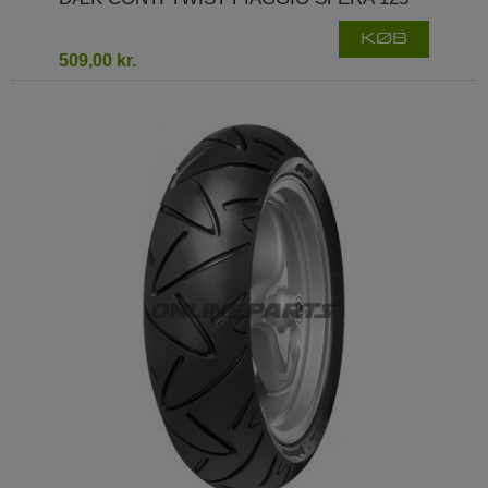
KØB
509,00 kr.