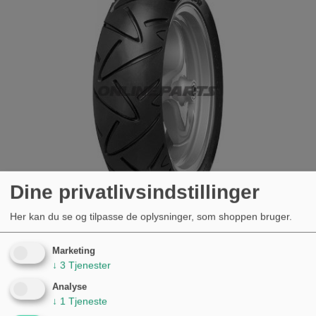
Dine privatlivsindstillinger
Her kan du se og tilpasse de oplysninger, som shoppen bruger.
120/70-10 54L TL FOR/BAGDÆK CONTI
Marketing
TWIST VESPA LX 50 2T
↓
3
Tjenester
KØB
Analyse
499,00 kr.
↓
1
Tjeneste