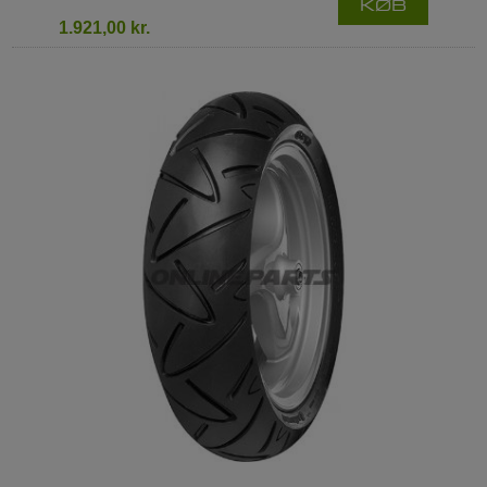
KØB
1.921,00 kr.