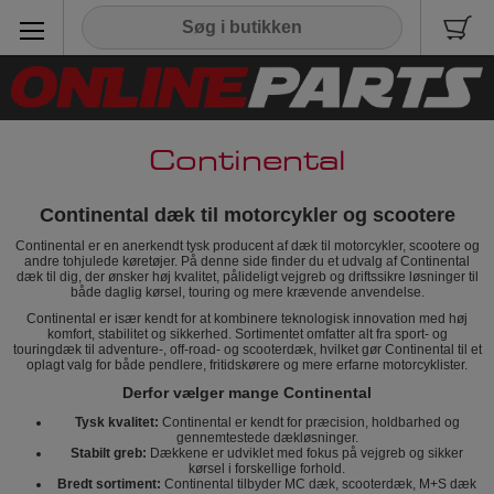
Continental
Continental dæk til motorcykler og scootere
Continental er en anerkendt tysk producent af dæk til motorcykler, scootere og
andre tohjulede køretøjer. På denne side finder du et udvalg af Continental
dæk til dig, der ønsker høj kvalitet, pålideligt vejgreb og driftssikre løsninger til
både daglig kørsel, touring og mere krævende anvendelse.
Continental er især kendt for at kombinere teknologisk innovation med høj
komfort, stabilitet og sikkerhed. Sortimentet omfatter alt fra sport- og
touringdæk til adventure-, off-road- og scooterdæk, hvilket gør Continental til et
oplagt valg for både pendlere, fritidskørere og mere erfarne motorcyklister.
Derfor vælger mange Continental
Tysk kvalitet:
Continental er kendt for præcision, holdbarhed og
gennemtestede dækløsninger.
Stabilt greb:
Dækkene er udviklet med fokus på vejgreb og sikker
kørsel i forskellige forhold.
Bredt sortiment:
Continental tilbyder MC dæk, scooterdæk, M+S dæk