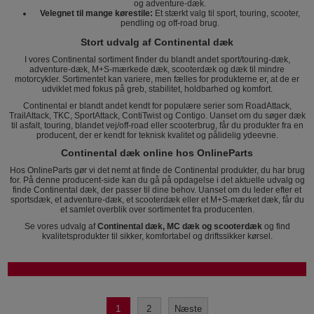
og adventure-dæk.
Velegnet til mange kørestile:
Et stærkt valg til sport, touring, scooter,
pendling og off-road brug.
Stort udvalg af Continental dæk
I vores Continental sortiment finder du blandt andet sport/touring-dæk,
adventure-dæk, M+S-mærkede dæk, scooterdæk og dæk til mindre
motorcykler. Sortimentet kan variere, men fælles for produkterne er, at de er
udviklet med fokus på greb, stabilitet, holdbarhed og komfort.
Continental er blandt andet kendt for populære serier som RoadAttack,
TrailAttack, TKC, SportAttack, ContiTwist og Contigo. Uanset om du søger dæk
til asfalt, touring, blandet vej/off-road eller scooterbrug, får du produkter fra en
producent, der er kendt for teknisk kvalitet og pålidelig ydeevne.
Continental dæk online hos OnlineParts
Hos OnlineParts gør vi det nemt at finde de Continental produkter, du har brug
for. På denne producent-side kan du gå på opdagelse i det aktuelle udvalg og
finde Continental dæk, der passer til dine behov. Uanset om du leder efter et
sportsdæk, et adventure-dæk, et scooterdæk eller et M+S-mærket dæk, får du
et samlet overblik over sortimentet fra producenten.
Se vores udvalg af
Continental dæk, MC dæk og scooterdæk
og find
kvalitetsprodukter til sikker, komfortabel og driftssikker kørsel.
1
2
Næste