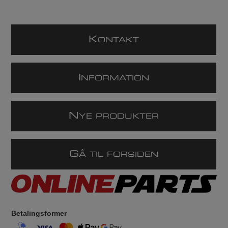
K
ONTAKT
I
NFORMATION
N
YE PRODUKTER
G
Å TIL FORSIDEN
Betalingsformer