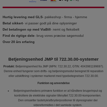
Hurtig levering med GLS
- pakkeshop - firma - hjemme
Betal sikkert
- vi passer godt på dine oplysninger
Del betalingen op med ViaBill
- nemt og fleksibelt
Find de rigtige dele
- brug vores præcise søgemodul
Over 20 års erfaring
Betjeningsenhed JMP til 722.30.00-systemer
Produkt
: Betjeningsenhed fra JMP (MPN: 722.30.22, GTIN: 4043981199697).
Denne enhed fungerer som drifts- og betjeningsmodul beregnet til reparation
eller udskiftning i systemer markeret med typebetegnelsen 722.30.00.
Funktion og anvendelse
Betjeningsenhedens primære funktion er at håndtere brugerinput og
kontrollere de elektriske signaler tilknyttet 722.30.00-komponenten.
Den omsætter tastetryk/afbryderpositioner til styresignaler der
videreformidles i det samlede system.