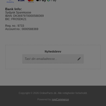
Bank Info:
Sydjysk Sparekasse
IBAN: DK3697970000588369
BIC: FROSDK21
Reg. no.: 9733
Account no.: 0000588369
Nyhedsbrev
Copyright © 2026 OnlineParts.dk. Alle rettigheder forbeholdt.
Powered by
nopCommerce