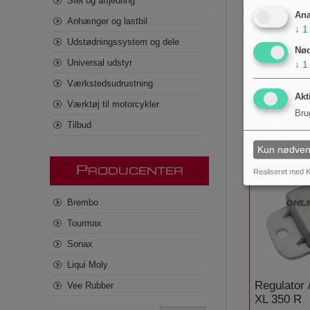
Stel og affjedring
Bemærk:
Produkt
Ana
Anhænger og lastbil
↓
1
størrelse er 250 m
Udstødningssystem og dele
Nø
Universal udstyr
↓
1
Værkstedsudrustning
Akt
Værktøj til motorcykler
Bru
Tilbud
Kun nødven
P
RODUCENTER
Realiseret med K
Brembo
Tourmax
Sonax
Liqui Moly
Regulator 
Vee Rubber
XL 350 R