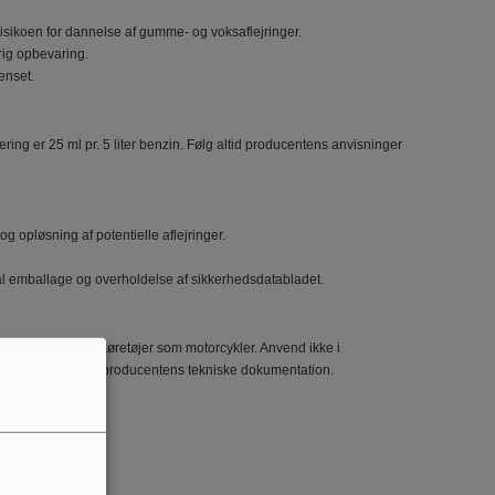
risikoen for dannelse af gumme- og voksaflejringer.
rig opbevaring.
enset.
ring er 25 ml pr. 5 liter benzin. Følg altid producentens anvisninger
og opløsning af potentielle aflejringer.
al emballage og overholdelse af sikkerhedsdatabladet.
 kædesave samt i køretøjer som motorcykler. Anvend ikke i
styrs‑ eller køretøjsproducentens tekniske dokumentation.
g.