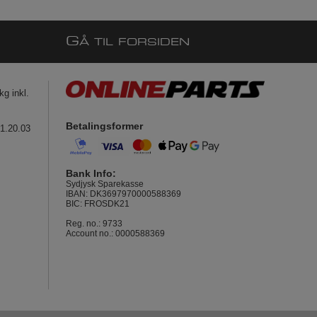
G
Å TIL FORSIDEN
g inkl.
Betalingsformer
41.20.03
Bank Info:
Sydjysk Sparekasse
IBAN: DK3697970000588369
BIC: FROSDK21
Reg. no.: 9733
Account no.: 0000588369