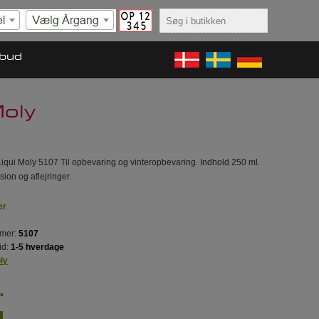
lbud
Moly
 Liqui Moly 5107 Til opbevaring og vinteropbevaring. Indhold 250 ml.
ion og aflejringer.
er
mer:
5107
id:
1-5 hverdage
oly
.