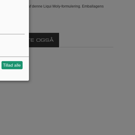
g identifikation af denne Liqui Moly-formulering. Emballagens
VARE KØBTE OGSÅ
Tillad alle