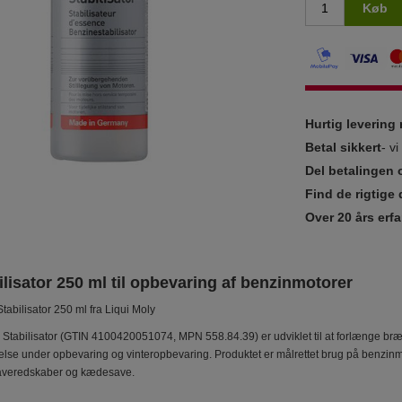
Køb
Hurtig leverin
Betal sikkert
- v
Del betalingen 
Find de rigtige 
Over 20 års erfa
lisator 250 ml til opbevaring af benzinmotorer
tabilisator 250 ml fra Liqui Moly
 Stabilisator (GTIN 4100420051074, MPN 558.84.39) er udviklet til at forlænge b
else under opbevaring og vinteropbevaring. Produktet er målrettet brug på benzinm
averedskaber og kædesave.