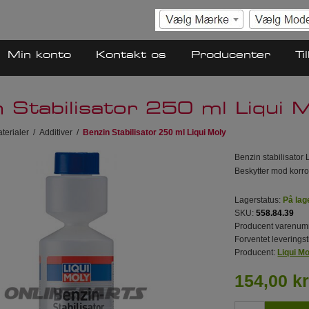
Min konto
Kontakt os
Producenter
Ti
 Stabilisator 250 ml Liqui 
terialer
/
Additiver
/
Benzin Stabilisator 250 ml Liqui Moly
Benzin stabilisator
Beskytter mod korros
Lagerstatus:
På lag
SKU:
558.84.39
Producent varenum
Forventet leveringst
Producent:
Liqui M
154,00 kr