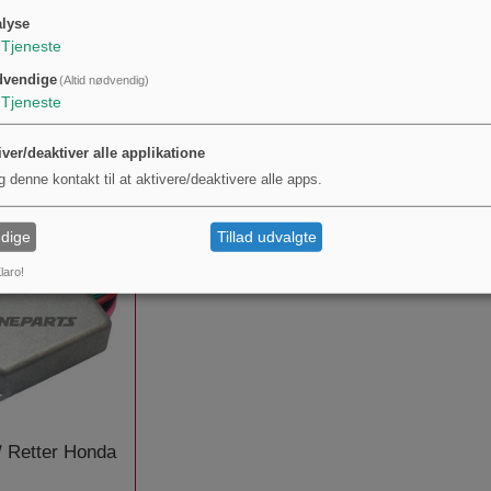
ets GTIN 4100420051074 og producentnumre (MPN 558.84.39) er angivet for entydi
lyse
Tjeneste
l; der er ingen angivelse af leveringsantal i styksæt i denne beskrivelse.
dvendige
(Altid nødvendig)
Tjeneste
K
UNDER DER HAR KØBT DENNE 
iver/deaktiver alle applikatione
g denne kontakt til at aktivere/deaktivere alle apps.
dige
Tillad udvalgte
laro!
/ Retter Honda