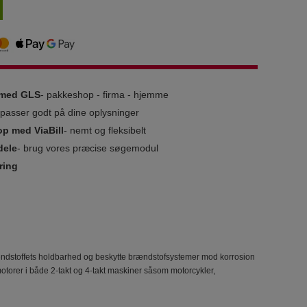
g med GLS
- pakkeshop - firma - hjemme
i passer godt på dine oplysninger
op med ViaBill
- nemt og fleksibelt
dele
- brug vores præcise søgemodul
ring
rændstoffets holdbarhed og beskytte brændstofsystemer mod korrosion
otorer i både 2‑takt og 4‑takt maskiner såsom motorcykler,