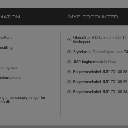
N
MATION
YE PRODUKTER
neParts
GlobalGas R134a kølemiddel 12 k
flaskepant
estilling
Styrekæde Original spare part 7
JMP bagbremsekabel bag
betingelser
Bagbremsekabel JMP 731.08.38
informationer
Bagbremsekabel JMP 731.08.39
Bagbremsekabel JMP 731.08.34
ng af personoplysninger for
rts.dk