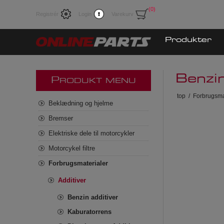
(0)
Registrér
Login
Varekurv
Produkter
Benzin
P
RODUKT MENU
top
/
Forbrugsma
Beklædning og hjelme
Bremser
Elektriske dele til motorcykler
Motorcykel filtre
Forbrugsmaterialer
Additiver
Benzin additiver
Kaburatorrens