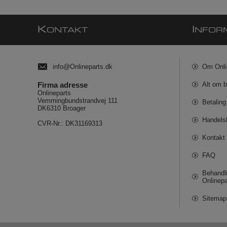
K
I
ONTAKT
NFOR
info@Onlineparts.dk
Om Onli
Firma adresse
Alt om b
Onlineparts
Vemmingbundstrandvej 111
Betaling
DK6310 Broager
Handels
CVR-Nr.: DK31169313
Kontakt 
FAQ
Behandli
Onlinepa
Sitemap