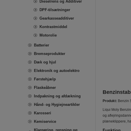
Dieselrens og Additiver
DPF-tilsætninger
Gearkasseadditiver
Kontrastmiddel
Motorolie
Batterier
Bremseprodukter
Dæk og hjul
Elektronik og autoelektro
Førstehjælp
Flaskeåbner
Benzinstabi
Indpakning og afdækning
Produkt:
Benzin S
Hånd- og Hygiejneartikler
Liqui Moly Benzin
Karosseri
og aflejringsdann
Kemiservice
plæneklippere, h
Klargøring, rensning og
Funktion