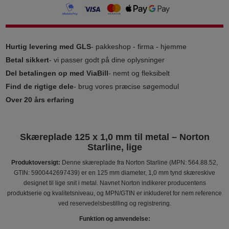
Hurtig levering med GLS
- pakkeshop - firma - hjemme
Betal sikkert
- vi passer godt på dine oplysninger
Del betalingen op med ViaBill
- nemt og fleksibelt
Find de rigtige dele
- brug vores præcise søgemodul
Over 20 års erfaring
Skæreplade 125 x 1,0 mm til metal – Norton
Starline, lige
Produktoversigt:
Denne skæreplade fra Norton Starline (MPN: 564.88.52,
GTIN: 5900442697439) er en 125 mm diameter, 1,0 mm tynd skæreskive
designet til lige snit i metal. Navnet Norton indikerer producentens
produktserie og kvalitetsniveau, og MPN/GTIN er inkluderet for nem reference
ved reservedelsbestilling og registrering.
Funktion og anvendelse: