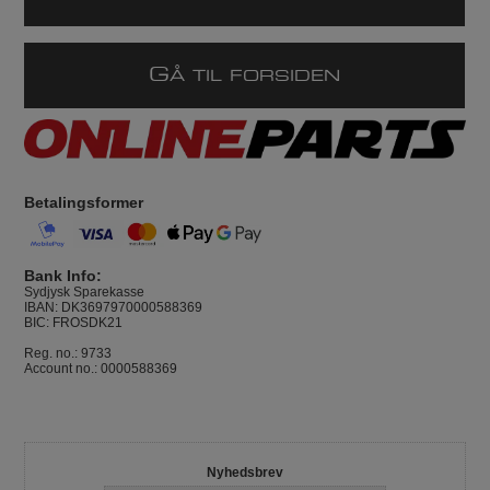
G
Å TIL FORSIDEN
Betalingsformer
Bank Info:
Sydjysk Sparekasse
IBAN: DK3697970000588369
BIC: FROSDK21
Reg. no.: 9733
Account no.: 0000588369
Nyhedsbrev