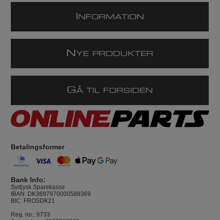
I
NFORMATION
N
YE PRODUKTER
G
Å TIL FORSIDEN
Betalingsformer
Bank Info:
Sydjysk Sparekasse
IBAN: DK3697970000588369
BIC: FROSDK21
Reg. no.: 9733