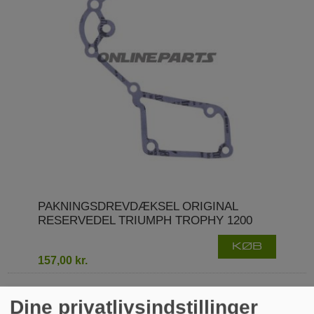
PAKNINGSDREVDÆKSEL ORIGINAL
RESERVEDEL TRIUMPH TROPHY 1200
KØB
157,00 kr.
Dine privatlivsindstillinger