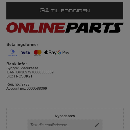
G
Å TIL FORSIDEN
Betalingsformer
Bank Info:
Sydjysk Sparekasse
IBAN: DK3697970000588369
BIC: FROSDK21
Reg. no.: 9733
Account no.: 0000588369
Nyhedsbrev