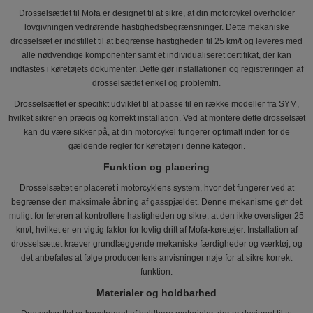
Drosselsættet til Mofa er designet til at sikre, at din motorcykel overholder
lovgivningen vedrørende hastighedsbegrænsninger. Dette mekaniske
drosselsæt er indstillet til at begrænse hastigheden til 25 km/t og leveres med
alle nødvendige komponenter samt et individualiseret certifikat, der kan
indtastes i køretøjets dokumenter. Dette gør installationen og registreringen af
drosselsættet enkel og problemfri.
Drosselsættet er specifikt udviklet til at passe til en række modeller fra SYM,
hvilket sikrer en præcis og korrekt installation. Ved at montere dette drosselsæt
kan du være sikker på, at din motorcykel fungerer optimalt inden for de
gældende regler for køretøjer i denne kategori.
Funktion og placering
Drosselsættet er placeret i motorcyklens system, hvor det fungerer ved at
begrænse den maksimale åbning af gasspjældet. Denne mekanisme gør det
muligt for føreren at kontrollere hastigheden og sikre, at den ikke overstiger 25
km/t, hvilket er en vigtig faktor for lovlig drift af Mofa-køretøjer. Installation af
drosselsættet kræver grundlæggende mekaniske færdigheder og værktøj, og
det anbefales at følge producentens anvisninger nøje for at sikre korrekt
funktion.
Materialer og holdbarhed