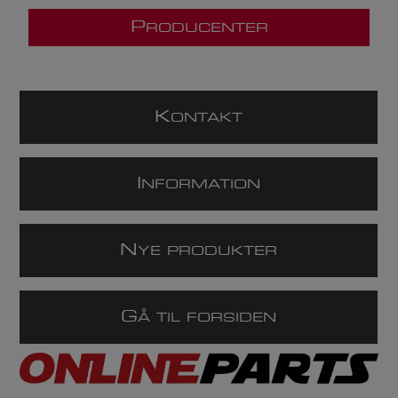
P
RODUCENTER
K
ONTAKT
I
NFORMATION
N
YE PRODUKTER
G
Å TIL FORSIDEN