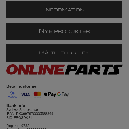
I
NFORMATION
N
YE PRODUKTER
G
Å TIL FORSIDEN
Betalingsformer
Bank Info:
Sydjysk Sparekasse
IBAN: DK3697970000588369
BIC: FROSDK21
Reg. no.: 9733