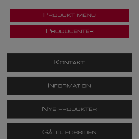
P
RODUKT MENU
P
RODUCENTER
K
ONTAKT
I
NFORMATION
N
YE PRODUKTER
G
Å TIL FORSIDEN