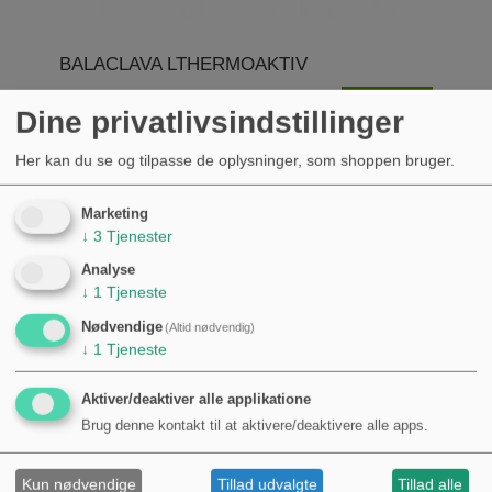
BALACLAVA LTHERMOAKTIV
KØB
Dine privatlivsindstillinger
120,00 kr.
Her kan du se og tilpasse de oplysninger, som shoppen bruger.
Marketing
↓
3
Tjenester
Analyse
↓
1
Tjeneste
Nødvendige
(Altid nødvendig)
↓
1
Tjeneste
Aktiver/deaktiver alle applikatione
Brug denne kontakt til at aktivere/deaktivere alle apps.
Kun nødvendige
Tillad udvalgte
Tillad alle