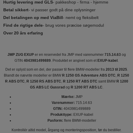
Hurtig levering med GLS
- pakkeshop - firma - hjemme
Betal sikkert
- vi passer godt på dine oplysninger
Del betalingen op med ViaBill
- nemt og fleksibelt
Find de rigtige dele
- brug vores præcise søgemodul
Over 20 års erfaring
JMP ZUG EXUP
er en reservedel fra JMP med varenummer
715.14.63
og
GTIN
4043981499889
. Produktet er angivet som et
EXUP-kabel
.
Det er oplyst som en del, der passer til flere BMW-modeller fra
2013 til 2025
.
Blandt de nævnte modeller er BMW
R 1250 GS Adventure ABS DTC
,
R 1250
R ABS DTC
,
R 1250 RS ABS DTC
,
R 1250 RT ABS DTC
samt BMW
R 1200
GS ABS LC Gussrad
og
R 1200 RT ABS LC
.
Mærke:
JMP
Varenummer:
715.14.63
GTIN:
4043981499889
Produkttype:
EXUP-kabel
Pasform:
flere BMW-modeller
Kontrollér altid model, årgang og monteringsposition, før du bestiller.