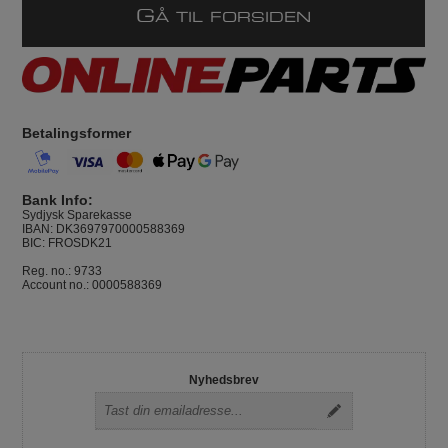
G
Å TIL FORSIDEN
Betalingsformer
Bank Info:
Sydjysk Sparekasse
IBAN: DK3697970000588369
BIC: FROSDK21
Reg. no.: 9733
Account no.: 0000588369
Nyhedsbrev