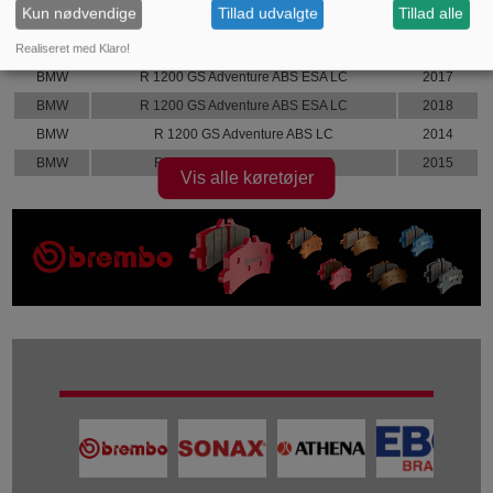
Kun nødvendige
Tillad udvalgte
Tillad alle
BMW
R 1200 GS Adventure ABS DTC LC
2017
BMW
R 1200 GS Adventure ABS DTC LC
2018
Realiseret med Klaro!
BMW
R 1200 GS Adventure ABS ESA LC
2017
BMW
R 1200 GS Adventure ABS ESA LC
2018
BMW
R 1200 GS Adventure ABS LC
2014
BMW
R 1200 GS Adventure ABS LC
2015
Vis alle køretøjer