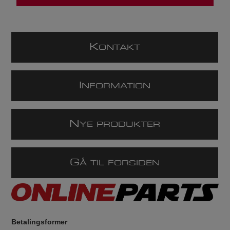
K
ONTAKT
I
NFORMATION
N
YE PRODUKTER
G
Å TIL FORSIDEN
Betalingsformer