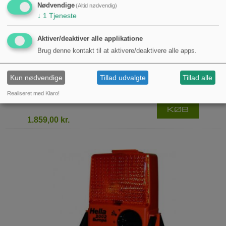
Nødvendige
(Altid nødvendig)
↓
1
Tjeneste
Aktiver/deaktiver alle applikatione
Brug denne kontakt til at aktivere/deaktivere alle apps.
FULDAUTOMATISK CO2-
Kun nødvendige
Tillad udvalgte
Tillad alle
BRANDFORSYNINGSANLÆG 2 KG
KS2SBS DIN EN 3
Realiseret med Klaro!
KØB
1.859,00 kr.