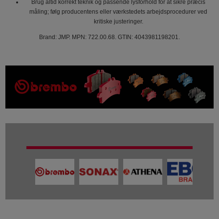
Brug altid korrekt teknik og passende lysforhold for at sikre præcis
måling; følg producentens eller værkstedets arbejdsprocedurer ved
kritiske justeringer.
Brand: JMP. MPN: 722.00.68. GTIN: 4043981198201.