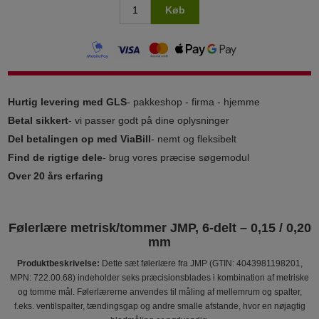
Køb
Hurtig levering med GLS
- pakkeshop - firma - hjemme
Betal sikkert
- vi passer godt på dine oplysninger
Del betalingen op med ViaBill
- nemt og fleksibelt
Find de rigtige dele
- brug vores præcise søgemodul
Over 20 års erfaring
Følerlære metrisk/tommer JMP, 6-delt – 0,15 / 0,20
mm
Produktbeskrivelse:
Dette sæt følerlære fra JMP (GTIN: 4043981198201,
MPN: 722.00.68) indeholder seks præcisionsblades i kombination af metriske
og tomme mål. Følerlærerne anvendes til måling af mellemrum og spalter,
f.eks. ventilspalter, tændingsgap og andre smalle afstande, hvor en nøjagtig