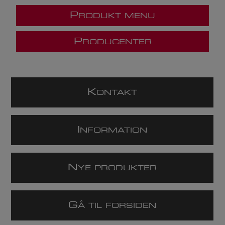
P
RODUKT MENU
P
RODUCENTER
K
ONTAKT
I
NFORMATION
N
YE PRODUKTER
G
Å TIL FORSIDEN