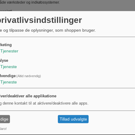
både værksteder og indkøbssystemer.
versigt)
rivatlivsindstillinger
ed smeltesikring
r: 50 x 22 mm
e og tilpasse de oplysninger, som shoppen bruger.
ding: 500 V
m: 10 A
keting
ik: Træg (langsomtvirkende)
Tjenester
91.44
8895000044
lyse
Tjeneste
dvendige
(Altid nødvendig)
: Schmelzsicherung
Tjeneste
: Diazed
: 50 x 22 mm
iver/deaktiver alle applikatione
: 500 V
: 10 A
g denne kontakt til at aktivere/deaktivere alle apps.
: träge
: No
dige
Tillad udvalgte
laro!