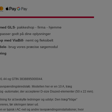
g med GLS
- pakkeshop - firma - hjemme
i passer godt på dine oplysninger
op med ViaBill
- nemt og fleksibelt
dele
- brug vores præcise søgemodul
ring
49.91.44 og GTIN 3838895000044.
 i lavspændingskredsløb. Modellen her er en 10 A, træg
e og -automater, der accepterer D-size Diazed-elementer (50 x 22 mm).
ning for at beskytte ledninger og udstyr. Den træg/“träge”
reres, før sikringen løser ud.
r typisk i AC-net og andre lavspændingsinstallationer, hvor