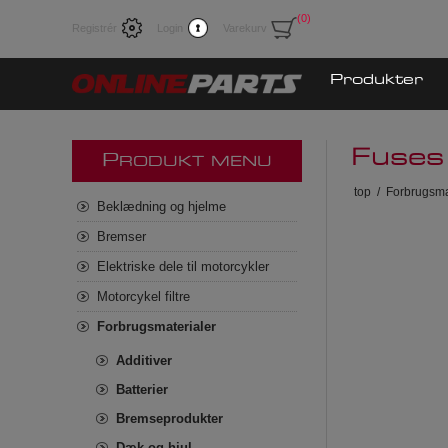
(0)
Registrér
Login
Varekurv
Produkter
Fuses
P
RODUKT MENU
top
/
Forbrugsma
Beklædning og hjelme
Bremser
Elektriske dele til motorcykler
Motorcykel filtre
Forbrugsmaterialer
Additiver
Batterier
Bremseprodukter
Dæk og hjul