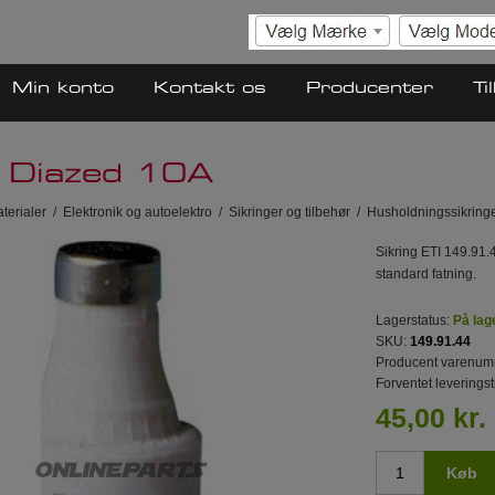
Min konto
Kontakt os
Producenter
Ti
 Diazed 10A
terialer
/
Elektronik og autoelektro
/
Sikringer og tilbehør
/
Husholdningssikring
Sikring ETI 149.91.
standard fatning.
Lagerstatus:
På lag
SKU:
149.91.44
Producent varenum
Forventet leveringst
45,00 kr.
Køb