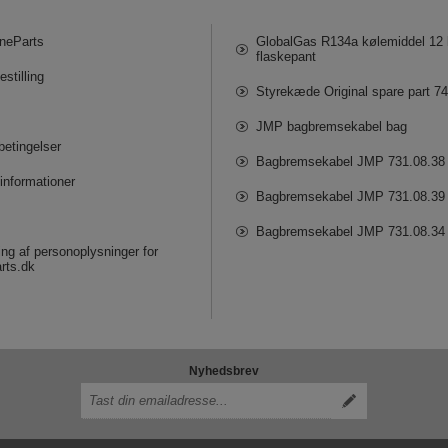
neParts
GlobalGas R134a kølemiddel 12 k
flaskepant
estilling
Styrekæde Original spare part 7
JMP bagbremsekabel bag
betingelser
Bagbremsekabel JMP 731.08.38
informationer
Bagbremsekabel JMP 731.08.39
Bagbremsekabel JMP 731.08.34
ng af personoplysninger for
rts.dk
Nyhedsbrev