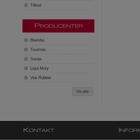
Tilbud
P
RODUCENTER
Brembo
Tourmax
Sonax
Liqui Moly
Vee Rubber
Vis alle
K
I
ONTAKT
NFOR