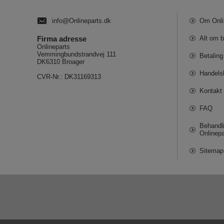
info@Onlineparts.dk
Om Onli
Firma adresse
Alt om b
Onlineparts
Vemmingbundstrandvej 111
Betaling
DK6310 Broager
Handels
CVR-Nr.: DK31169313
Kontakt 
FAQ
Behandli
Onlinepa
Sitemap