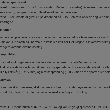
atet er specificeret.
ørsel:
Dimensioner 50 x 22 mm (standard Diazed D-størrelse). Konstruktionen er en
s variant), designet til kontrolleret smeltning ved overstrøm.
relse:
Produktdata angiver en pakkeenhed på 5 stk. Bemærk, at dette angiver emba
onsmængde.
enskaber
estår af en præcisionsbestemt smeltestreng og eventuelt støttemateriale for stabil t
 mekanisk belastning i normale installationsmiljøer. Det trægne løsekarakteristika 
 længerevarende overbelastning.
mpatibilitet
raditionelle sikringsbokse og holdere der accepterer Diazed/D-dimensioner.
dustriel elinstallation, ladestationer, styringspaneler og køretøjsrelaterede elinstalla
altid fysisk mål (50 x 22 mm) og mærkespænding (500 V) mod det apparat eller hold
allation
f sikringer skal man sikre, at strømmen er afbrudt, og at den nye sikring har samme
rt valg kan føre til manglende beskyttelse eller utilsigtet udkobling.
mærket ETI, modelnummer (MPN) 149.91.44, og kan entydigt spores via GTIN 383889