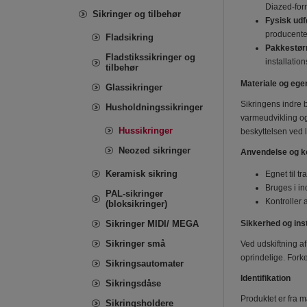
Diazed-form
Sikringer og tilbehør
Fysisk udf
producenten
Fladsikring
Pakkestør
Fladstikssikringer og
installati
tilbehør
Materiale og eg
Glassikringer
Sikringens indre b
Husholdningssikringer
varmeudvikling og
Hussikringer
beskyttelsen ved
Neozed sikringer
Anvendelse og ko
Keramisk sikring
Egnet til t
Bruges i in
PAL-sikringer
Kontroller 
(bloksikringer)
Sikringer MIDI/ MEGA
Sikkerhed og inst
Sikringer små
Ved udskiftning a
oprindelige. Forke
Sikringsautomater
Identifikation
Sikringsdåse
Produktet er fra 
Sikringsholdere