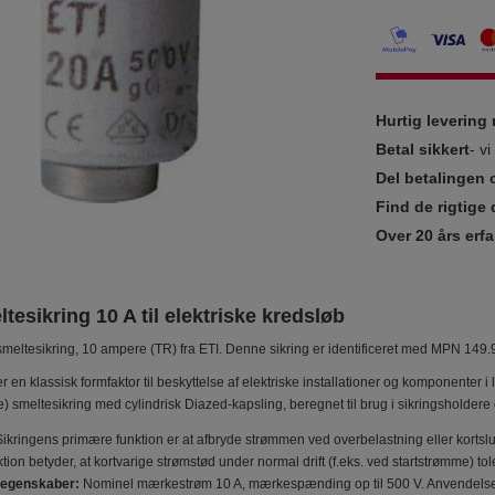
Hurtig leverin
Betal sikkert
- v
Del betalingen 
Find de rigtige 
Over 20 års erfa
tesikring 10 A til elektriske kredsløb
smeltesikring, 10 ampere (TR) fra ETI. Denne sikring er identificeret med MPN 1
r en klassisk formfaktor til beskyttelse af elektriske installationer og komponenter
) smeltesikring med cylindrisk Diazed-kapsling, beregnet til brug i sikringsholder
ikringens primære funktion er at afbryde strømmen ved overbelastning eller kortslut
tion betyder, at kortvarige strømstød under normal drift (f.eks. ved startstrømme) tole
 egenskaber:
Nominel mærkestrøm 10 A, mærkespænding op til 500 V. Anvendelsen e