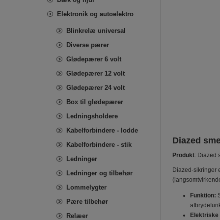
Elektronik og autoelektro
Blinkrelæ universal
Diverse pærer
Glødepærer 6 volt
Glødepærer 12 volt
Glødepærer 24 volt
Box til glødepærer
Ledningsholdere
Kabelforbindere - lodde
Diazed smel
Kabelforbindere - stik
Produkt
: Diazed 
Ledninger
Diazed-sikringer e
Ledninger og tilbehør
(langsomtvirkende
Lommelygter
Funktion:
S
Pære tilbehør
afbrydefunk
Elektriske
Relæer