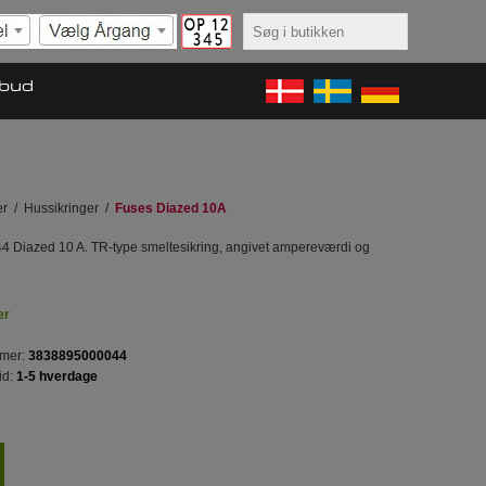
lbud
er
/
Hussikringer
/
Fuses Diazed 10A
44 Diazed 10 A. TR-type smeltesikring, angivet ampereværdi og
er
mer:
3838895000044
id:
1-5 hverdage