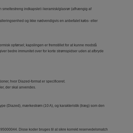
 smeltestreng indkapslet i keramisk/glasrør (afhængig af
lleringsenhed og ikke nødvendigvis en anbefalet købs- eller
ermisk opførsel; kapslingen er fremstillet for at kunne modstå
giver bedre immunitet over for korte strømspidser uden at afbryde
tioner, hvor Diazed-format er specificeret.
er, der skal anvendes.
 type (Diazed), mærkestrøm (10 A), og karakteristik (træg) som den
5000044. Disse koder bruges til at sikre korrekt reservedelsmatch