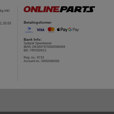
g inkl.
Betalingsformer
41.20.03
Bank Info:
Sydjysk Sparekasse
IBAN: DK3697970000588369
BIC: FROSDK21
Reg. no.: 9733
Account no.: 0000588369