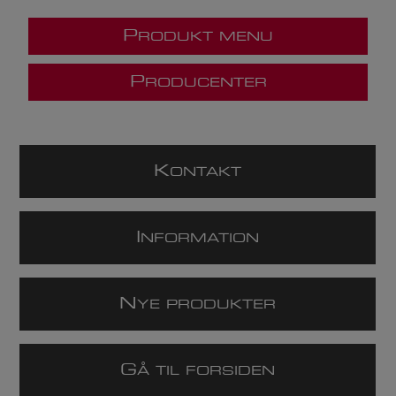
P
RODUKT MENU
P
RODUCENTER
K
ONTAKT
I
NFORMATION
N
YE PRODUKTER
G
Å TIL FORSIDEN