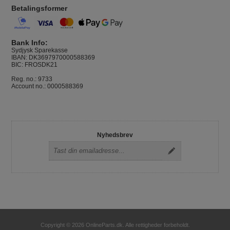
Betalingsformer
Bank Info:
Sydjysk Sparekasse
IBAN: DK3697970000588369
BIC: FROSDK21
Reg. no.: 9733
Account no.: 0000588369
Nyhedsbrev
Copyright © 2026 OnlineParts.dk. Alle rettigheder forbeholdt.