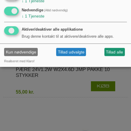
↓
1
Tjeneste
Nødvendige
(Altid nødvendig)
↓
1
Tjeneste
Aktiver/deaktiver alle applikatione
Brug denne kontakt til at aktivere/deaktivere alle apps.
Kun nødvendige
Tillad udvalgte
Tillad alle
Realiseret med Klaro!
PÆRE 24V1.2W W2X4.6D JMP PAKKE 10
STYKKER
KØB
55,00 kr.