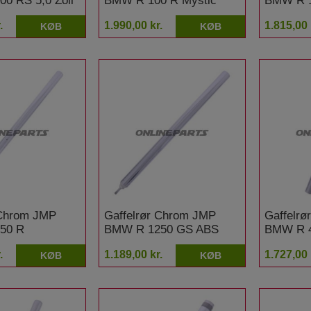
0 RS 5,0 Zoll
BMW R 100 R Mystic
BMW R 
.
1.990,00 kr.
1.815,00 
KØB
KØB
 Chrom JMP
Gaffelrør Chrom JMP
Gaffelr
50 R
BMW R 1250 GS ABS
BMW R 
.
1.189,00 kr.
1.727,00 
KØB
KØB