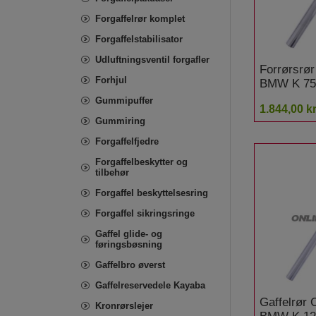
Forgaffelrør komplet
Forgaffelstabilisator
Udluftningsventil forgafler
Forrørsrø
Forhjul
BMW K 75
Gummipuffer
1.844,00 kr
Gummiring
Forgaffelfjedre
Forgaffelbeskytter og
tilbehør
Forgaffel beskyttelsesring
Forgaffel sikringsringe
Gaffel glide- og
føringsbøsning
Gaffelbro øverst
Gaffelreservedele Kayaba
Gaffelrør
Kronrørslejer