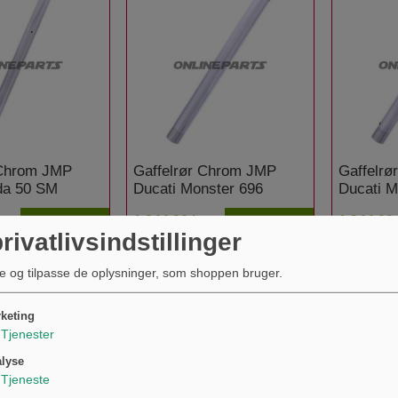
 Chrom JMP
Gaffelrør Chrom JMP
Gaffelr
da 50 SM
Ducati Monster 696
Ducati M
.
1.844,00 kr.
1.844,00 
KØB
KØB
rivatlivsindstillinger
e og tilpasse de oplysninger, som shoppen bruger.
keting
Tjenester
lyse
Tjeneste