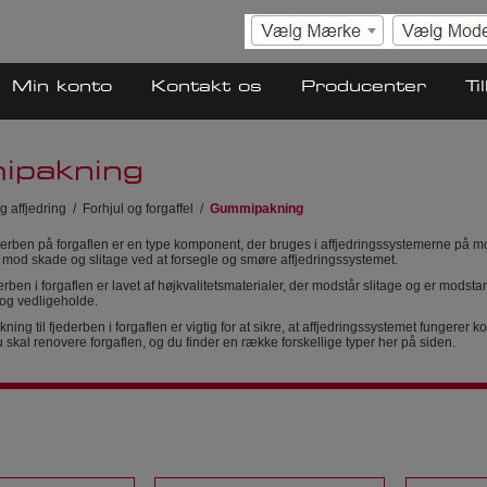
Min konto
Kontakt os
Producenter
Ti
pakning
g affjedring
/
Forhjul og forgaffel
/
Gummipakning
derben på forgaflen er en type komponent, der bruges i affjedringssystemerne på moto
n mod skade og slitage ved at forsegle og smøre affjedringssystemet.
erben i forgaflen er lavet af højkvalitetsmaterialer, der modstår slitage og er modst
 og vedligeholde.
ning til fjederben i forgaflen er vigtig for at sikre, at affjedringssystemet fungerer k
skal renovere forgaflen, og du finder en række forskellige typer her på siden.