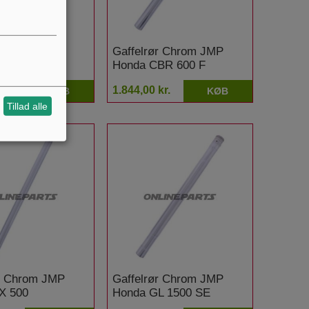
ør Chrom JMP
Gaffelrør Chrom JMP
B 500
Honda CBR 600 F
kr.
1.844,00 kr.
KØB
KØB
Tillad alle
ør Chrom JMP
Gaffelrør Chrom JMP
X 500
Honda GL 1500 SE
Goldwing