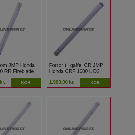
krom JMP Honda
Forrør til gaffel CR JMP
0 RR Fireblade
Honda CRF 1000 L D2
Africa Twin Adventure
kr.
1.990,00 kr.
KØB
KØB
Sport DCT ABS