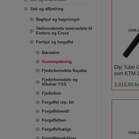
Stel og affjedring
Baghjul og bagsvinger
Stelmonterede reservedele til
Enduro og Cross
Forhjul og forgaffel
Bærearm
Gummipakning
Dip Tube G
Fjederbensdele Kayaba
sort KTM 
Fjederbensdele og
tilbehør YSS
3.015,00 kr
Fjederben
Forgaffel rep. kit
Forgaffelventil
Forgaffelben
Forgaffelbælge
Forgaffelpakdåser