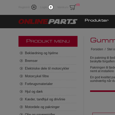
(0)
Registrér
Login
Varekurv
Produkter
Gummi
P
RODUKT MENU
Forsiden
/
Stel o
Beklædning og hjelme
En pakning til fje
Bremser
beskytte forgafle
Pakningen til fjed
Elektriske dele til motorcykler
nemt at installere
Motorcykel filtre
En god kvalitet pak
uundværlig når du 
Forbrugsmaterialer
Hjul og dæk
Kæder, tandhjul og drivlinie
Motordele og pakninger
Olie og smøremidler