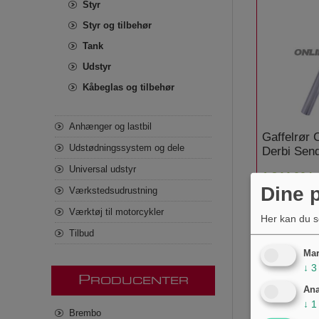
Styr
Styr og tilbehør
Tank
Udstyr
Kåbeglas og tilbehør
Anhænger og lastbil
Gaffelrør
Udstødningssystem og dele
Derbi Sen
Limited
Universal udstyr
1.844,00 kr
Dine p
Værkstedsudrustning
Værktøj til motorcykler
Her kan du s
Tilbud
Mar
↓
3
P
RODUCENTER
Ana
↓
1
Brembo