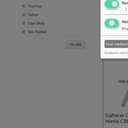
Nø
Tourmax
↓
1
Sonax
Gaffelrør
Akt
Liqui Moly
Harley Da
Bru
Vee Rubber
Sportster
1.961,00 kr
Kun nødven
Vis alle
Realiseret med K
Gaffelrør
Honda CB