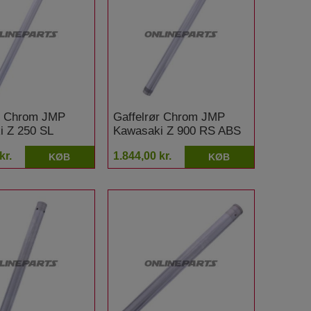
ør Chrom JMP
Gaffelrør Chrom JMP
i Z 250 SL
Kawasaki Z 900 RS ABS
kr.
1.844,00 kr.
KØB
KØB