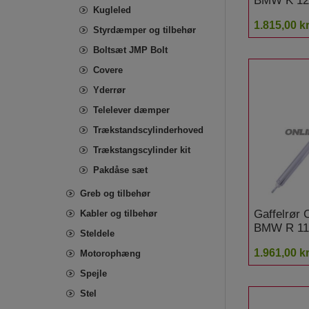
BMW K 120
Kugleled
Felge ABS
1.815,00 kr
Styrdæmper og tilbehør
Boltsæt JMP Bolt
Covere
Yderrør
Telelever dæmper
Trækstandscylinderhoved
Trækstangscylinder kit
Pakdåse sæt
Greb og tilbehør
Gaffelrør
Kabler og tilbehør
BMW R 11
Steldele
1.961,00 kr
Motorophæng
Spejle
Stel