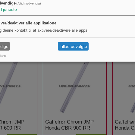
dvendige
(Altid nødvendig)
Tjeneste
 Chrom JMP
Gaffelrør Chrom JMP
Gaffelr
iver/deaktiver alle applikatione
vidson XL 883
Honda CB 1300 Super
Honda C
g denne kontakt til at aktivere/deaktivere alle apps.
Four
.
1.844,00 kr.
1.698,00 
KØB
KØB
dige
Tillad udvalgte
laro!
 Chrom JMP
Gaffelrør Chrom JMP
Gaffelr
R 600 RR
Honda CBR 900 RR
Honda C
Fireblade