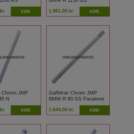
1100 RS
BMW R 1150 GS
kr.
1.961,00 kr.
KØB
KØB
ør Chrom JMP
Gaffelrør Chrom JMP
45 N
BMW R 80 GS Paralever
kr.
1.844,00 kr.
KØB
KØB