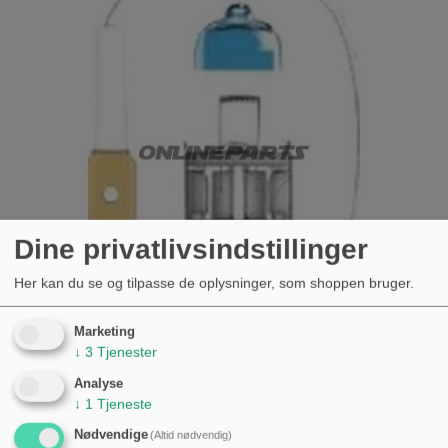
Dine privatlivsindstillinger
Her kan du se og tilpasse de oplysninger, som shoppen bruger.
Marketing
↓
3
Tjenester
PÆRE H3 12V55W OSRAM NIGHT
BREAKER LASER
Analyse
↓
1
Tjeneste
KØB
Nødvendige
(Altid nødvendig)
127,00 kr.