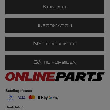
K
ONTAKT
I
NFORMATION
N
YE PRODUKTER
G
Å TIL FORSIDEN
Betalingsformer
Bank Info: