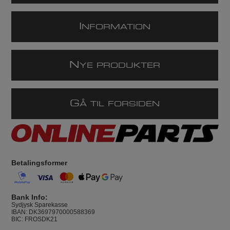
I
NFORMATION
N
YE PRODUKTER
G
Å TIL FORSIDEN
Betalingsformer
Bank Info:
Sydjysk Sparekasse
IBAN: DK3697970000588369
BIC: FROSDK21