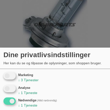
Dine privatlivsindstillinger
Her kan du se og tilpasse de oplysninger, som shoppen bruger.
Marketing
PÆRE H4 24V75/70W OSRAM JMP
↓
3
Tjenester
1590105
Analyse
KØB
↓
1
Tjeneste
51,00 kr.
Nødvendige
(Altid nødvendig)
↓
1
Tjeneste