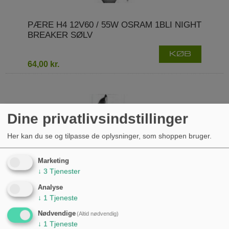
PÆRE H4 12V60 / 55W OSRAM 1BLI NIGHT
BREAKER SØLV
KØB
64,00 kr.
Dine privatlivsindstillinger
Her kan du se og tilpasse de oplysninger, som shoppen bruger.
Marketing
↓
3
Tjenester
Analyse
↓
1
Tjeneste
Nødvendige
(Altid nødvendig)
↓
1
Tjeneste