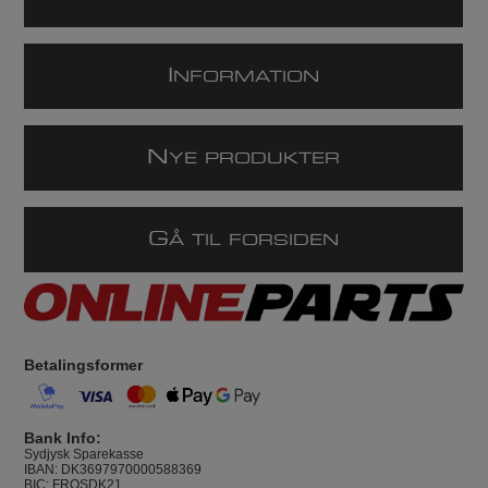
I
NFORMATION
N
YE PRODUKTER
G
Å TIL FORSIDEN
Betalingsformer
Bank Info:
Sydjysk Sparekasse
IBAN: DK3697970000588369
BIC: FROSDK21