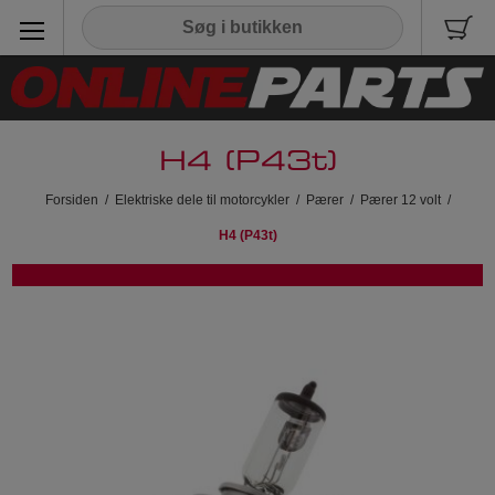
H4 (P43t)
Forsiden
/
Elektriske dele til motorcykler
/
Pærer
/
Pærer 12 volt
/
H4 (P43t)