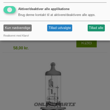
Aktiver/deaktiver alle applikatione
Brug denne kontakt til at aktivere/deaktivere alle apps.
Kun nødvendige
Tillad udvalgte
Tillad alle
PÆRE H4 12V60 / 55W OSRAM NIGHT
BREAKER SØLV
Realiseret med Klaro!
KØB
58,00 kr.