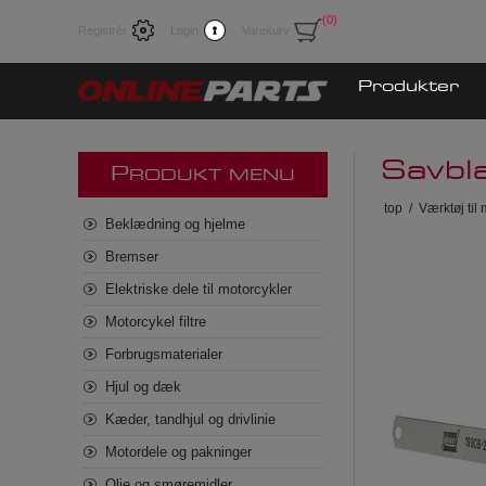
(0)
Registrér
Login
Varekurv
Produkter
Savbl
P
RODUKT MENU
top
/
Værktøj til
Beklædning og hjelme
Bremser
Elektriske dele til motorcykler
Motorcykel filtre
Forbrugsmaterialer
Hjul og dæk
Kæder, tandhjul og drivlinie
Motordele og pakninger
Olie og smøremidler