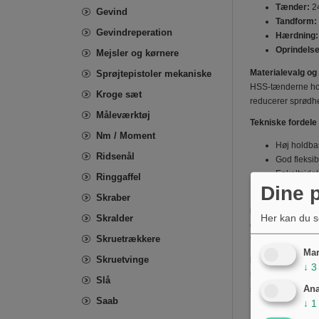
Tænder:
24
Gevind
Tandform:
Gevindreperation
Hærdning:
Oprindelse
Mejsler og kørnere
Materialevalg og
Sprøjtepistoler mekaniske
HSS-tænderne hol
Kroge sæt
reducerer sprødhe
Måleværktøj
Tekniske fordele
Nm / Moment
Høj holdba
Ridsenål
God fleksib
Enkeltsidet
Ringgaffel
Dine p
Standarddi
Skraber
Kompatibilitet o
Her kan du s
Skralder
og fastgørelsespr
Skruetrækkere
tykkelse (0,6 mm).
Mar
Skruetvinge
Bemærkninger:
G
↓
3
tomme-relaterede 
Slå
Ana
snit.
Saab
↓
1