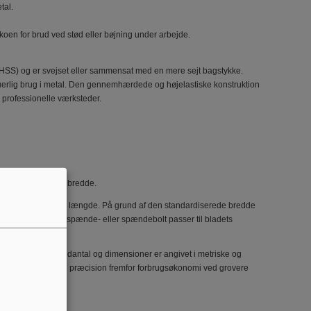
tal.
koen for brud ved stød eller bøjning under arbejde.
l (HSS) og er svejset eller sammensat med en mere sejt bagstykke.
erlig brug i metal. Den gennemhærdede og højelastiske konstruktion
 professionelle værksteder.
cepterer 12,5 mm bredde.
m bredde og 300 mm længde. På grund af den standardiserede bredde
 længe holderens spænde- eller spændebolt passer til bladets
 ibrugtagning.
ysninger om tandantal og dimensioner er angivet i metriske og
kus på holdbarhed og præcision fremfor forbrugsøkonomi ved grovere