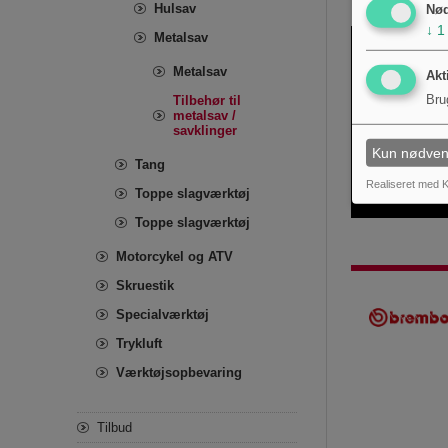
Hulsav
Nø
↓
1
Metalsav
Metalsav
Akt
Tilbehør til
Bru
metalsav /
savklinger
Kun nødven
Tang
Realiseret med K
Toppe slagværktøj
Toppe slagværktøj
Motorcykel og ATV
Skruestik
Specialværktøj
Trykluft
Værktøjsopbevaring
Tilbud