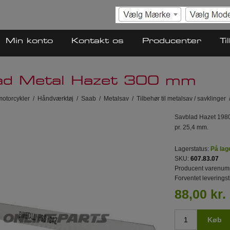
Min konto
Kontakt os
Producenter
Ti
ad Metal Hazet 300 mm
 motorcykler
/
Håndværktøj
/
Saab
/
Metalsav
/
Tilbehør til metalsav / savklinger
Savblad Hazet 1980
pr. 25,4 mm.
Lagerstatus:
På lag
SKU:
607.83.07
Producent varenum
Forventet leveringst
88,00 kr.
Køb