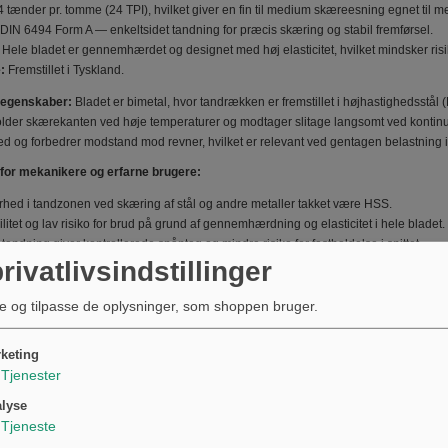
 tænder pr. tomme (24 TPI), hvilket giver en fin til medium skæreesning egnet til me
DIN 6494 Form A — enkeltsidet tandning for præcis skæring og stabil fremførsel.
Hele bladet er gennemhærdet og designet med høj elasticitet, hvilket mindsker risi
:
Fremstillet i Tyskland.
 egenskaber:
Bladet er bimetal, hvor tandrækken er fremstillet i højhastighedsstå
der skærekanten ved høje temperaturer og modtager slitage langsomt ved kontinu
d og forbedrer modstand mod revner, hvilket er relevant ved gentagen belastning i
 for mekanikere og erfarne brugere:
rhed i tandzonen ved skæring af stål og andre metaller takket være HSS.
ilitet og lav risiko for brud på grund af gennemhærdning og elasticitet i hele bladet.
 tandning giver kontrollerede spåntag og mindre risiko for fastholdelse i snittet.
rivatlivsindstillinger
mensioner gør bladet kompatibelt med mange håndsave og maskinholdere, der ac
g montering:
Bladet passer i saveskafter og holderprofiler der accepterer 12,5 m
e og tilpasse de oplysninger, som shoppen bruger.
ofil kan det anvendes i både manuel båndsav og visse stationære savemoduler, så
 Kontroller altid savens spænding og fastgørelse efter fabrikantens anvisninger før
keting
TIN 4000896009817 og MPN 607.83.07 angiver den konkrete variant fra Hazet. Opl
Tjenester
værdier for klarhed ved valg til værktøj og holder. Dette produkt er lavet med fo
lyse
Tjeneste