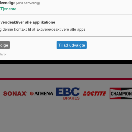
dvendige
(Altid nødvendig)
Tjeneste
iver/deaktiver alle applikatione
g denne kontakt til at aktivere/deaktivere alle apps.
dige
Tillad udvalgte
laro!