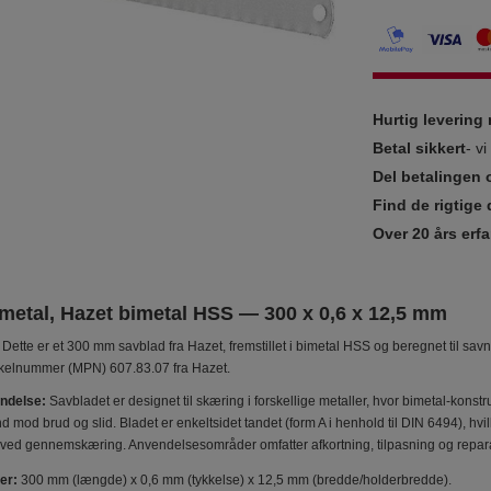
Hurtig leverin
Betal sikkert
- v
Del betalingen 
Find de rigtige 
Over 20 års erfa
 metal, Hazet bimetal HSS — 300 x 0,6 x 12,5 mm
Dette er et 300 mm savblad fra Hazet, fremstillet i bimetal HSS og beregnet til s
ikelnummer (MPN) 607.83.07 fra Hazet.
ndelse:
Savbladet er designet til skæring i forskellige metaller, hvor bimetal-k
 mod brud og slid. Bladet er enkeltsidet tandet (form A i henhold til DIN 6494), hv
ved gennemskæring. Anvendelsesområder omfatter afkortning, tilpasning og reparati
er:
300 mm (længde) x 0,6 mm (tykkelse) x 12,5 mm (bredde/holderbredde).