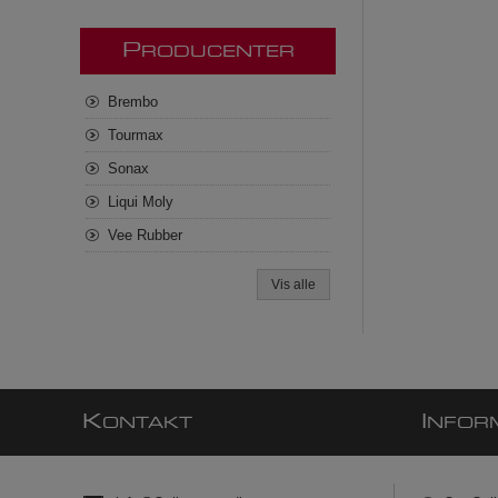
P
RODUCENTER
Brembo
Tourmax
Sonax
Liqui Moly
Vee Rubber
Vis alle
K
I
ONTAKT
NFOR