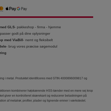
g med GLS
- pakkeshop - firma - hjemme
i passer godt på dine oplysninger
op med ViaBill
- nemt og fleksibelt
dele
- brug vores præcise søgemodul
ring
avning i metal. Produktet identificeres med GTIN 4000896009817 og
onstruktionen kombinerer højskærende HSS-tænder med en mere sej krop
ilket giver en kontrolleret skærekant og reducerer belastningen på
on af metalrør, profiler, plader og lignende emner i værkstedet.