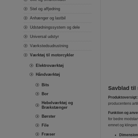
Stel og affjedring
Anhænger og lastbil
Udstødningssystem og dele
Universal udstyr
Værkstedsudrustning
Værktøj til motorcykler
Elektroværktøj
Håndværktøj
Bits
Savblad til
Bor
Produktoversigt:
Hebelværktøj og
producentens art
Brækstænger
Funktion og anve
Børster
for bedre modstand
File
emnet og klingen 
Fræser
Dimension