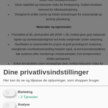
Sikrer stabilitet og reducerer risiko for forskydning, hvilket mindsker
behovet for efterbearbejdning.
Designet til at tåle varme og lokale belastninger fra svejsesprøjt og
termisk påvirkning.
Materialer og egenskaber
Fremstillet af råt, ubehandlet stål (ROH = rå), hvilket giver god mekanisk
styrke og varmebestandighed ved korte varigheder under svejsning.
Overfladen er ubehandlet for at give et godt grundlag for svejsning;
manglende overfladebehandling betyder også, at korrosionsbeskyttelse
bør vurderes efter monterings-/svejsearbejdet, hvis komponenten
sidder permanent.
Enkel konstruktion uden bevægelige dele, hvilket reducerer risiko for
slør og sikrer ensartet fastholdelse.
Dine privatlivsindstillinger
Kompatibilitet og anvendelse
Her kan du se og tilpasse de oplysninger, som shoppen bruger.
Velegnet til brug ved fastholdelse af aksler, kamrå, beslag og lignende
komponenter på motorcykler og maskiner under svejsning.
Marketing
Bruges både i reparation og ved fremstilling, hvor præcis placering er
↓
3
Tjenester
nødvendig før endelig samling.
Kan kombineres med almindelige svejseholdere, tænger og fiksturer
Analyse
efter behov; kontrol af dimensioner mod den konkrete applikation