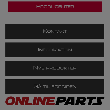
P
RODUCENTER
K
ONTAKT
I
NFORMATION
N
YE PRODUKTER
G
Å TIL FORSIDEN