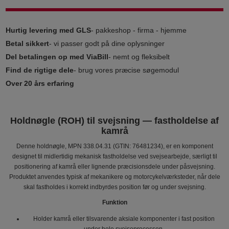
Hurtig levering med GLS
- pakkeshop - firma - hjemme
Betal sikkert
- vi passer godt på dine oplysninger
Del betalingen op med ViaBill
- nemt og fleksibelt
Find de rigtige dele
- brug vores præcise søgemodul
Over 20 års erfaring
Holdnøgle (ROH) til svejsning — fastholdelse af
kamrå
Denne holdnøgle, MPN 338.04.31 (GTIN: 76481234), er en komponent
designet til midlertidig mekanisk fastholdelse ved svejsearbejde, særligt til
positionering af kamrå eller lignende præcisionsdele under påsvejsning.
Produktet anvendes typisk af mekanikere og motorcykelværksteder, når dele
skal fastholdes i korrekt indbyrdes position før og under svejsning.
Funktion
Holder kamrå eller tilsvarende aksiale komponenter i fast position
under hele svejseprocessen.