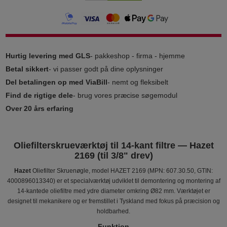
Hurtig levering med GLS
- pakkeshop - firma - hjemme
Betal sikkert
- vi passer godt på dine oplysninger
Del betalingen op med ViaBill
- nemt og fleksibelt
Find de rigtige dele
- brug vores præcise søgemodul
Over 20 års erfaring
Oliefilterskrueværktøj til 14‑kant filtre — Hazet
2169 (til 3/8" drev)
Hazet
Oliefilter Skruenøgle, model HAZET 2169 (MPN: 607.30.50, GTIN:
4000896013340) er et specialværktøj udviklet til demontering og montering af
14‑kantede oliefiltre med ydre diameter omkring Ø82 mm. Værktøjet er
designet til mekanikere og er fremstillet i Tyskland med fokus på præcision og
holdbarhed.
Funktion