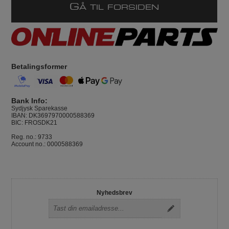
G
Å TIL FORSIDEN
Betalingsformer
Bank Info:
Sydjysk Sparekasse
IBAN: DK3697970000588369
BIC: FROSDK21
Reg. no.: 9733
Account no.: 0000588369
Nyhedsbrev