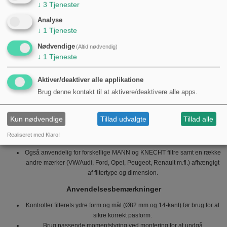
deformere filteret.
↓
3
Tjenester
Firkantet skruehoved-/møtrikprofil sikrer solid kobling til skralde eller
Analyse
topnøgle.
↓
1
Tjeneste
Robust konstruktion til gentagen brug i værkstedsmiljø.
Nødvendige
(Altid nødvendig)
Kompatibilitet og anvendelsesområder
↓
1
Tjeneste
Hazet 2169 er velegnet til en række køretøjsapplikationer og svarer til flere
OE‑numre anvendt af større bilproducenter. Eksempler på kompatible
Aktiver/deaktiver alle applikatione
referencer og anvendelser:
Brug denne kontakt til at aktivere/deaktivere alle apps.
AUDI / VW:
referencer som 3417, 46843600000, 5504 (V.A.G.5504).
BMW:
referencer som 0 495 448, 114650.
Kun nødvendige
Tillad udvalgte
Tillad alle
MERCEDES‑BENZ:
referencer som 103 589 00 09 00, 103 589 02 09
00 — anvendt på flere M‑serier samt C‑klasse.
Realiseret med Klaro!
PORSCHE:
referencer som 000.721.920.40.
Også anvendelig for forskellige MANN og KNECHT filtre samt en række
andre mærker (VW/Audi, Ford, Opel, Peugeot, Renault m.fl.) afhængigt
af filtertype og dimension.
Anvendelsesbemærkninger
Kontroller filterets ydre form og mål (Ø82 mm og 14‑kant) før brug for at
sikre korrekt pasform.
Brug passende momentstyring ved montering for at undgå