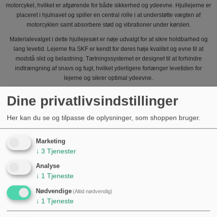
motorcykel, hvilket er afgørende for både sikkerhed og ydeevne. Hjullejerne er
placeret i hjulnavet og spiller en central rolle i at understøtte vægten af
motorcyklen samt absorbere stød og vibrationer under kørslen.
Materialevalget i dette hjullejesæt er nøje udvalgt for at sikre holdbarhed og
lang levetid. Lejerne fra SKF er kendt for deres høje kvalitet og evne til at
modstå slid og belastning. Tætningssystemet er designet til at forhindre
indtrængning af snavs og fugt, hvilket yderligere forlænger levetiden for
lejerne og sikrer optimal ydeevne.
Dette hjullejesæt er kompatibelt med følgende motorcykelmodeller:
Dine privatlivsindstillinger
Honda CMX 450 C (1986)
Her kan du se og tilpasse de oplysninger, som shoppen bruger.
Honda CMX 450 C (1987)
Honda XBR 500 S (1987)
Honda XBR 500 S (1988)
Marketing
Honda XBR 500 S (1989)
↓
3
Tjenester
Ved udskiftning af hjullejersættet anbefales det at kontrollere tilstanden af
Analyse
hjulnavet samt bremsekomponenterne. Det kan være en god idé at inspicere
↓
1
Tjeneste
bremseskiverne og bremseklodserne, da slidte bremsekomponenter kan
påvirke ydeevnen og sikkerheden på motorcyklen. Sørg for at udføre
Nødvendige
(Altid nødvendig)
↓
1
Tjeneste
regelmæssig vedligeholdelse af hjulene for at sikre en jævn og sikker kørsel.
Dette hjullejesæt leveres med GTIN 4043981439434 og MPN 752.14.74,