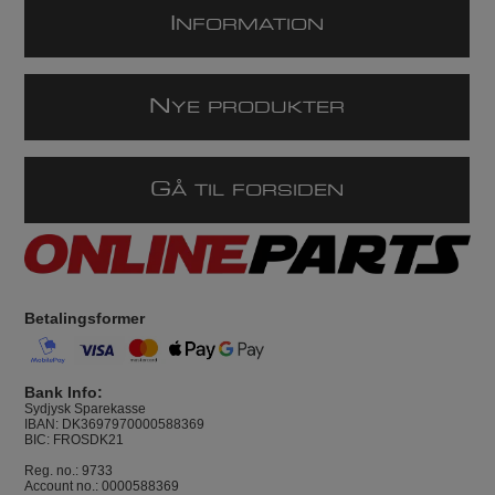
I
NFORMATION
N
YE PRODUKTER
G
Å TIL FORSIDEN
Betalingsformer
Bank Info:
Sydjysk Sparekasse
IBAN: DK3697970000588369
BIC: FROSDK21
Reg. no.: 9733
Account no.: 0000588369