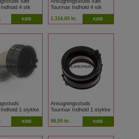
ngsstuds sæt
Ansugningsstuds sæt
Indhold 4 stk
Tourmax Indhold 4 stk
B 750 K
Yamaha FJ 1200
.
1.316,00 kr.
KØB
KØB
ngsstuds
Ansugningsstuds
Indhold 1 stykke
Tourmax Indhold 1 stykke
Honda CRF 250 R
.
96,00 kr.
KØB
KØB