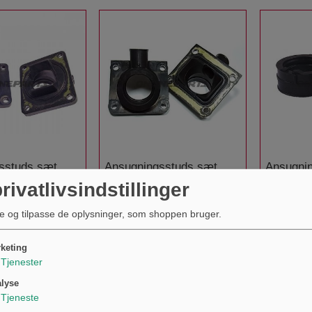
sstuds sæt
Ansugningsstuds sæt
Ansugni
ndhold 2
Tourmax Indhold 2
Tourmax 
rivatlivsindstillinger
amaha RD 350
stykker Yamaha RD 350
stykker
322,00 kr.
137,00 kr
KØB
KØB
LCF YPVS
e og tilpasse de oplysninger, som shoppen bruger.
keting
Tjenester
lyse
Tjeneste