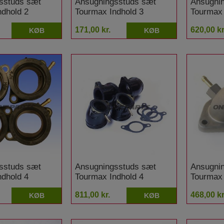
sstuds sæt
Ansugningsstuds sæt
Ansugni
ndhold 2
Tourmax Indhold 3
Tourmax 
amaha XV 750
stykker Yamaha XS 750
Honda C
171,00 kr.
620,00 kr
KØB
KØB
ssrad
sstuds sæt
Ansugningsstuds sæt
Ansugni
ndhold 4
Tourmax Indhold 4
Tourmax 
amaha FZR 600
stykker Yamaha XS 1100
811,00 kr.
468,00 kr
KØB
KØB
is
S