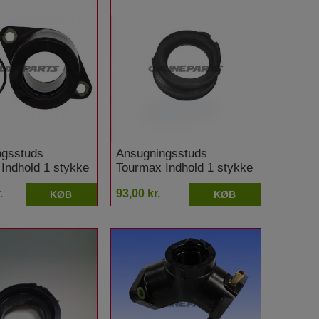
ngsstuds
Ansugningsstuds
Indhold 1 stykke
Tourmax Indhold 1 stykke
TW 125 H
Yamaha WR 250 F
.
93,00 kr.
KØB
KØB