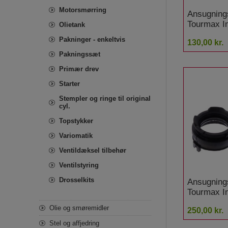
Motorsmørring
Ansugning
Tourmax I
Olietank
stykker H
Pakninger - enkeltvis
130,00 kr.
Goldwing
Pakningssæt
Primær drev
Starter
Stempler og ringe til original
cyl.
Topstykker
Variomatik
Ventildæksel tilbehør
Ventilstyring
Drosselkits
Ansugning
Tourmax I
stykker H
Olie og smøremidler
250,00 kr.
Stel og affjedring