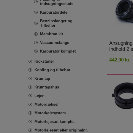
indsugningsstuds
Karburatordele
Benzinslanger og
Tilbehør
Membran kit
Ansugning
Vaccuumslange
indhold 2
Karburator komplet
Yamaha XV
442,00 kr.
Flachlenke
Kickstarter
Kobling og tilbehør
Krumtap
Krumtapshus
Lejer
Motordæksel
Motorkølesystem
Motorlejesæt komplet
Motorlejesæt efter originalnr.