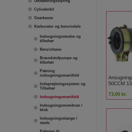
Udstødningsstyring
Cylinderkit
Gearkasse
Karburator og benzindele
Indsugningsstudse og
tilbehør
Benzinhane
Brændstofpumpe og
tilbehør
Pakning
indsugningsmanifold
Ansugning
50CCM 13
Indsprøjtningssystem og
Tilbehør
BT50QT-3
73,00 kr.
Speedy
Indsugningsmanifold
Indsugningsmembran /
blok
Indsugningsslange /
studs
Pakning til