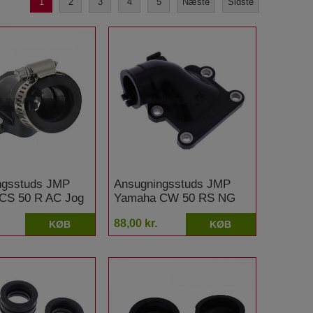
1
2
3
4
5
Næste
Sidste
ngsstuds JMP
Ansugningsstuds JMP
CS 50 R AC Jog
Yamaha CW 50 RS NG
BWS
88,00 kr.
KØB
KØB