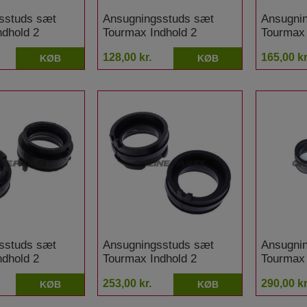
sstuds sæt
Ansugningsstuds sæt
Ansugni
ndhold 2
Tourmax Indhold 2
Tourmax 
onda GL 1500
stykker Honda VT 1100
stykker 
128,00 kr.
165,00 kr
KØB
KØB
C2 Shadow ACE
Shadow
sstuds sæt
Ansugningsstuds sæt
Ansugni
ndhold 2
Tourmax Indhold 2
Tourmax 
onda XL 1000 V
stykker Honda XL 1000
stykker
253,00 kr.
290,00 kr
KØB
KØB
VA Varadero ABS
Africa T