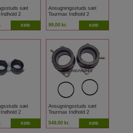
ngsstuds sæt
Ansugningsstuds sæt
Indhold 2
Tourmax Indhold 2
Honda VT 500 C
stykker Honda VT 600 C
.
99,00 kr.
KØB
KØB
Shadow Ritzel
feinverzahnt
ngsstuds sæt
Ansugningsstuds sæt
Indhold 2
Tourmax Indhold 2
 Honda XRV 750
stykker Yamaha BT 1100
.
549,00 kr.
KØB
KØB
win
Bulldog