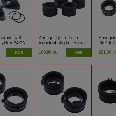
sstuds sæt
Ansugningsstuds sæt
Ansugni
 stykker 34KW
indhold 4 stykker Honda
JMP Indh
 535 H Virago
CB 550 K
Yamaha 
180,00 kr.
221,00 kr
KØB
KØB
r
Diversio