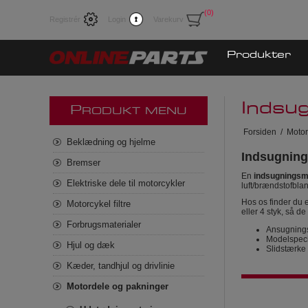
(0)
Registrér
Login
Varekurv
Produkter
Indsu
P
RODUKT MENU
Forsiden
/
Motor
Beklædning og hjelme
Indsugning
Bremser
En
indsugningsm
Elektriske dele til motorcykler
luft/brændstofbla
Hos os finder du 
Motorcykel filtre
eller 4 styk, så de
Forbrugsmaterialer
Ansugnings
Modelspecif
Hjul og dæk
Slidstærke 
Kæder, tandhjul og drivlinie
Motordele og pakninger