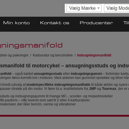
Min konto
Kontakt os
Producenter
Ti
gningsmanifold
dele og pakninger
/
Karburator og benzindele
/
Indsugningsmanifold
smanifold til motorcykel – ansugningsstuds og ind
anifold
– også kaldet
ansugningsstuds
eller
indsugningsgummi
– forbinder karbu
ndingen føres korrekt ind i motoren. Med alderen kan gummiet sprække og blive hårdt
et bredt udvalg af
modelspecifikke indsugningsmanifolds
til både ældre og nyere
 passer direkte på din motor. Vi fører bl.a. kvalitetsdele fra
JMP
og
Tourmax
, der er
studs og indsugningsgummi til mange MC-, scooter- og mopedmodeller
ik pasform – ofte leveret som sæt til 2 eller 4 karburatorer
materialer, der tåler benzin, varme og vibrationer