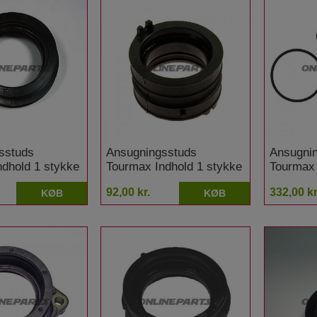
sstuds
Ansugningsstuds
Ansugni
ndhold 1 stykke
Tourmax Indhold 1 stykke
Tourmax 
F 450 R
Honda TRX 450 R
Yamaha 
92,00 kr.
332,00 kr
KØB
KØB
Sportrax Kickstarter
Trailway