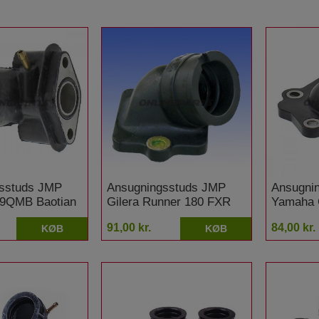
sstuds JMP
Ansugningsstuds JMP
Ansugni
9QMB Baotian
Gilera Runner 180 FXR
Yamaha 
N 25 4T
DT 2T
91,00 kr.
84,00 kr.
KØB
KØB