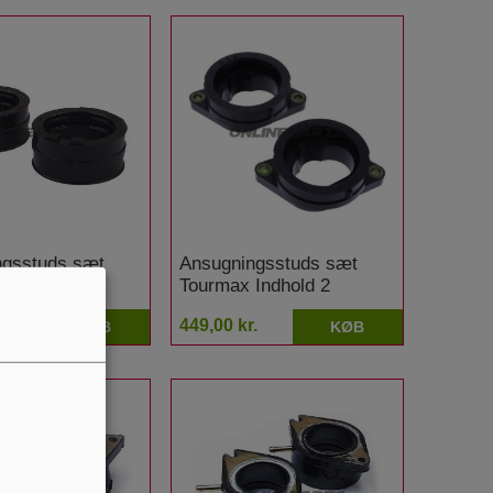
ngsstuds sæt
Ansugningsstuds sæt
Indhold 2
Tourmax Indhold 2
 Yamaha TDM 850
stykker Yamaha TDM 900
.
449,00 kr.
KØB
KØB