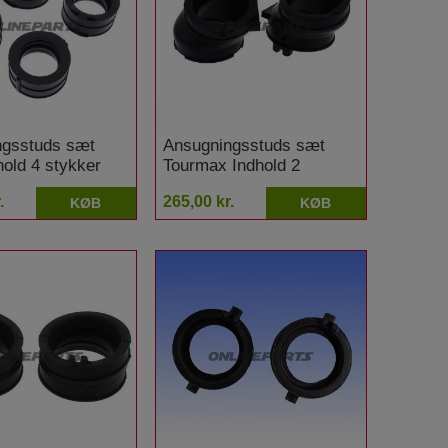
ngsstuds sæt
Ansugningsstuds sæt
old 4 stykker
Tourmax Indhold 2
XJ 600 SN
stykker Honda CBF 500
.
265,00 kr.
KØB
KØB
n