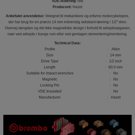
VDE-isolering:
Nej
Producent:
Hazet
Anbefalet anvendelse:
Velegnet til mekanikere og erfarne motorcykelejere,
der har brug for en præcis 14 mm indvendig sekskant-løsning i 1/2" drev.
Overvej længden og det ikke-magnetiske design i forhold til arbejdsopgaven,
især ved arbejde i trange rum eller ved gentagen demontering/montering.
Technical Data:
Profile
: Allen
Size
: 14 mm
Drive Type
: 1/2 inch
Length
: 60.0 mm
Suitable for impact wrenches
: No
Magnetic
: No
Locking Pin
: No
VDE Insulated
: No
Manufacturer
: Hazet