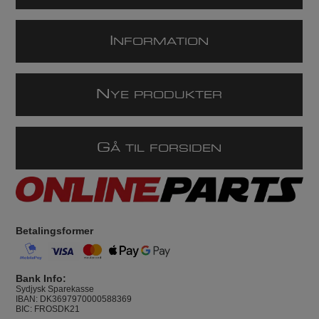
I
NFORMATION
N
YE PRODUKTER
G
Å TIL FORSIDEN
Betalingsformer
Bank Info:
Sydjysk Sparekasse
IBAN: DK3697970000588369
BIC: FROSDK21