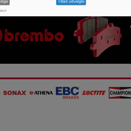
dige
Tillad udvalgte
laro!