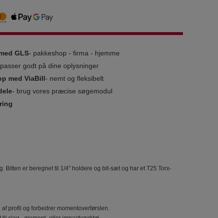
g med GLS
- pakkeshop - firma - hjemme
i passer godt på dine oplysninger
op med ViaBill
- nemt og fleksibelt
dele
- brug vores præcise søgemodul
ring
 Bitten er beregnet til 1/4" holdere og bit-sæt og har et T25 Torx-
g af profil og forbedrer momentoverførslen.