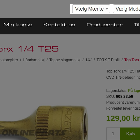
Min konto
Kontakt os
Producenter
Ti
orx 1/4 T25
 motorcykler
/
Håndværktøj
/
Toppe slagværktøj
/
1/4"
/
TORX T-Profil
/
Top Torx
Top Torx 1/4 T25 Ha
CVD TiN-belægning 
Lagerstatus:
På lag
SKU:
608.33.56
Producent varenum
Forventet leveringst
129,00 kr
Køb