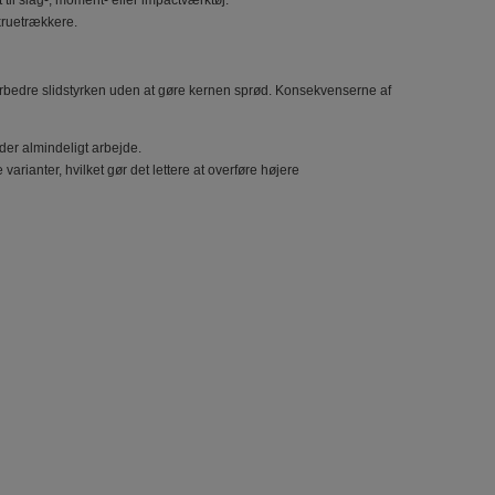
til slag-, moment- eller impactværktøj.
kruetrækkere.
forbedre slidstyrken uden at gøre kernen sprød. Konsekvenserne af
er almindeligt arbejde.
 varianter, hvilket gør det lettere at overføre højere