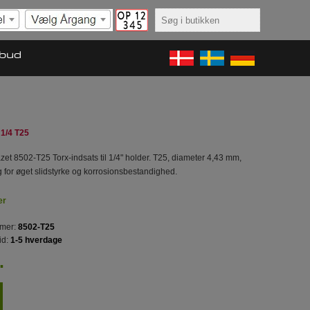
lbud
 1/4 T25
zet 8502-T25 Torx-indsats til 1/4" holder. T25, diameter 4,43 mm,
for øget slidstyrke og korrosionsbestandighed.
er
mer:
8502-T25
id:
1-5 hverdage
.