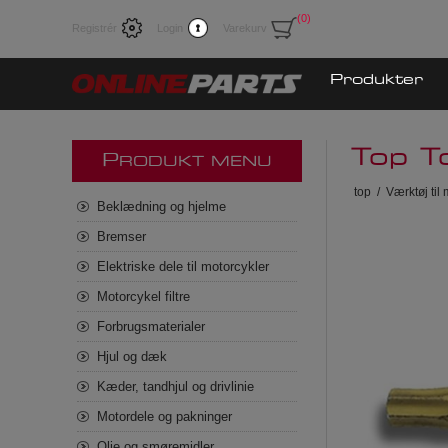
(0)
Registrér
Login
Varekurv
Produkter
Top T
P
RODUKT MENU
top
/
Værktøj til
Beklædning og hjelme
Bremser
Elektriske dele til motorcykler
Motorcykel filtre
Forbrugsmaterialer
Hjul og dæk
Kæder, tandhjul og drivlinie
Motordele og pakninger
Olie og smøremidler