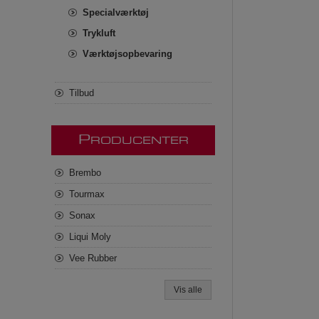
Specialværktøj
Trykluft
Værktøjsopbevaring
Tilbud
P
RODUCENTER
Brembo
Tourmax
Sonax
Liqui Moly
Vee Rubber
Vis alle