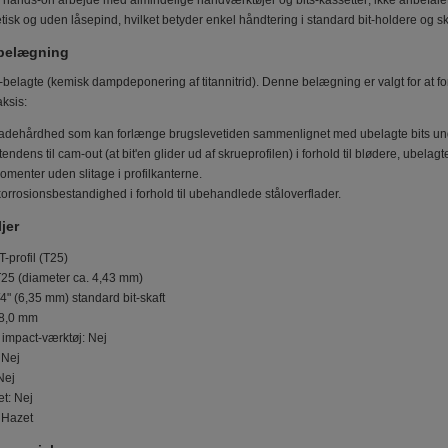
l hands-on arbejde med almindelige håndværktøjer og bits-kassetter; ikke anbefalet 
isk og uden låsepind, hvilket betyder enkel håndtering i standard bit-holdere og s
 belægning
-belagte (kemisk dampdeponering af titannitrid). Denne belægning er valgt for at 
ksis:
ladehårdhed som kan forlænge brugslevetiden sammenlignet med ubelagte bits und
ndens til cam-out (at bit'en glider ud af skrueprofilen) i forhold til blødere, ubelagte
menter uden slitage i profilkanterne.
orrosionsbestandighed i forhold til ubehandlede ståloverflader.
jer
 T-profil (T25)
T25 (diameter ca. 4,43 mm)
/4" (6,35 mm) standard bit-skaft
8,0 mm
l impact-værktøj: Nej
 Nej
Nej
t: Nej
 Hazet