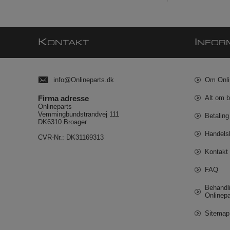
K
I
ONTAKT
NFOR
info@Onlineparts.dk
Om Onli
Firma adresse
Alt om b
Onlineparts
Vemmingbundstrandvej 111
Betaling
DK6310 Broager
Handels
CVR-Nr.: DK31169313
Kontakt 
FAQ
Behandli
Onlinepa
Sitemap