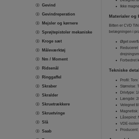
Designet ti
Gevind
Ikke magnet
Gevindreperation
Materialer og
Mejsler og kørnere
Bitten er CVD TiN
belægningen i pra
Sprøjtepistoler mekaniske
Kroge sæt
Øget overf
Reduceret te
Måleværktøj
drejningsmo
Nm / Moment
Forbedret k
Ridsenål
Tekniske detal
Ringgaffel
Profil: Torx
Skraber
Størrelse: 
Drivtype: 1
Skralder
Længde: 2
Skruetrækkere
Velegnet ti
Magnetisk:
Skruetvinge
Låsepind: 
Slå
VDE-isolere
Producent:
Saab