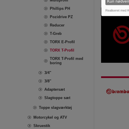
Multiprofil
Kun nødven
Phillips PH
Realiseret med K
Pozidrive PZ
Reducer
T-Greb
TORX E-Profil
TORX T-Profil
TORX T-Profil med
boring
3/4"
3/8"
Adaptersæt
Slagtoppe sæt
Toppe slagværktøj
Motorcykel og ATV
Skruestik