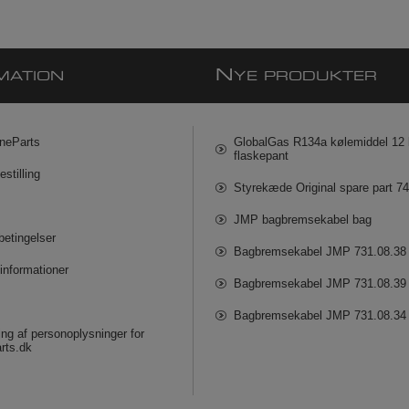
N
MATION
YE PRODUKTER
neParts
GlobalGas R134a kølemiddel 12 k
flaskepant
estilling
Styrekæde Original spare part 7
JMP bagbremsekabel bag
betingelser
Bagbremsekabel JMP 731.08.38
informationer
Bagbremsekabel JMP 731.08.39
Bagbremsekabel JMP 731.08.34
ng af personoplysninger for
rts.dk