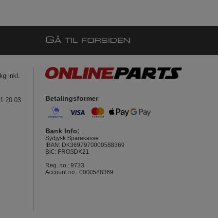
G
Å TIL FORSIDEN
g inkl.
Betalingsformer
41.20.03
Bank Info:
Sydjysk Sparekasse
IBAN: DK3697970000588369
BIC: FROSDK21
Reg. no.: 9733
Account no.: 0000588369