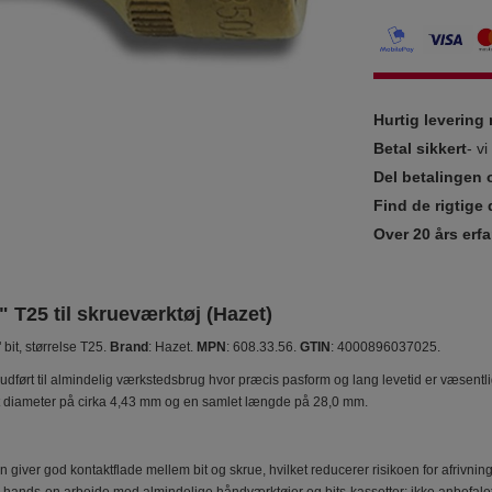
Hurtig leverin
Betal sikkert
- v
Del betalingen 
Find de rigtige 
Over 20 års erfa
4" T25 til skrueværktøj (Hazet)
" bit, størrelse T25.
Brand
: Hazet.
MPN
: 608.33.56.
GTIN
: 4000896037025.
udført til almindelig værkstedsbrug hvor præcis pasform og lang levetid er væsentlig.
t diameter på cirka 4,43 mm og en samlet længde på 28,0 mm.
en giver god kontaktflade mellem bit og skrue, hvilket reducerer risikoen for afrivnin