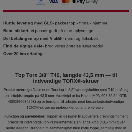
Hurtig levering med GLS
- pakkeshop - firma - hjemme
Betal sikkert
- vi passer godt på dine oplysninger
Del betalingen op med ViaBill
- nemt og fleksibelt
Find de rigtige dele
- brug vores præcise søgemodul
Over 20 års erfaring
Top Torx 3/8" T40, længde 43,5 mm — til
indvendige TORX®-skruer
Produktoversigt:
Dette er en Torx top til 3/8" værktøjsholder med T40-profil og
en arbejdslængde på 43,5 mm. Værktøjet er fra Hazet (MPN 608.35.54, GTIN
4000896039708) og er beregnet til arbejde med forsænkede/indvendige
TORX®-skruer på motorcykler og andre køretøjer.
Funktion og anvendelse:
Toppen er designet til at overføre drejningsmoment
præcist til indvendige Torx-fastelementer. Den lange krop (43,5 mm) giver
bedre adgang i trange rum sammenlignet med korte toppe, samtidig med at