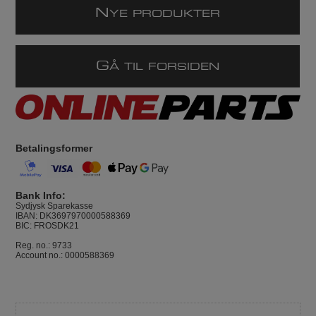
N
YE PRODUKTER
G
Å TIL FORSIDEN
Betalingsformer
Bank Info:
Sydjysk Sparekasse
IBAN: DK3697970000588369
BIC: FROSDK21
Reg. no.: 9733
Account no.: 0000588369