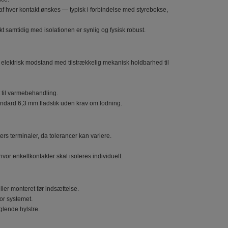
 af hver kontakt ønskes — typisk i forbindelse med styrebokse,
kt samtidig med isolationen er synlig og fysisk robust.
rer elektrisk modstand med tilstrækkelig mekanisk holdbarhed til
t til varmebehandling.
standard 6,3 mm fladstik uden krav om lodning.
ers terminaler, da tolerancer kan variere.
hvor enkeltkontakter skal isoleres individuelt.
eller monteret før indsættelse.
or systemet.
glende hylstre.