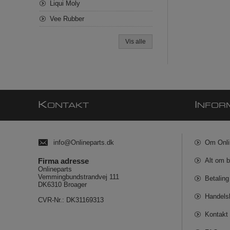
Liqui Moly
Vee Rubber
Vis alle
K
I
ONTAKT
NFOR
info@Onlineparts.dk
Om Onli
Firma adresse
Alt om b
Onlineparts
Vemmingbundstrandvej 111
Betaling
DK6310 Broager
Handels
CVR-Nr.: DK31169313
Kontakt 