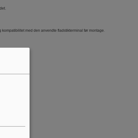
det.
g kompatibilitet med den anvendte fladstikterminal før montage.
ale