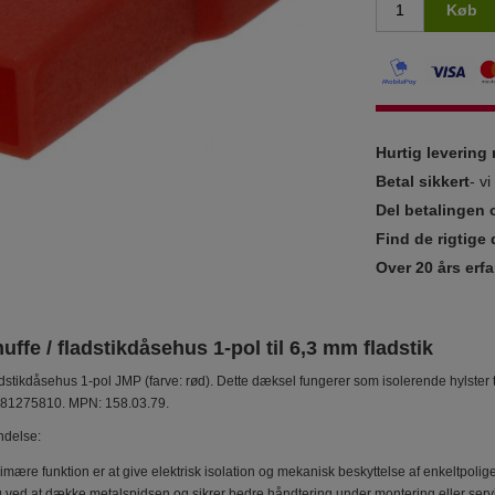
Køb
Hurtig leverin
Betal sikkert
- v
Del betalingen 
Find de rigtige 
Over 20 års erfa
uffe / fladstikdåsehus 1-pol til 6,3 mm fladstik
dstikdåsehus 1-pol JMP (farve: rød). Dette dæksel fungerer som isolerende hylster t
981275810. MPN: 158.03.79.
ndelse:
rimære funktion er at give elektrisk isolation og mekanisk beskyttelse af enkeltpolige
g ved at dække metalspidsen og sikrer bedre håndtering under montering eller serv