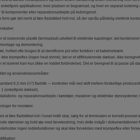
l enkeltpols applikationer, hvor pladsen er begrænset, og hvor en separat isolering
er til komponenter eller reparationsarbejde på ledningsnet.
form gør det nemt at føre fladstikket helt ind, så der opnås pålidelig elektrisk konta
enskaber:
er et isolerende plastik (termoplast) udviklet til elektriske kapslinger; det kombine
 montage og demontering.
d, hvilket ofte bruges til at identificere pol eller funktion i et kabelnetværk.
r ikke krympeflex (ingen heat shrink); det er et stift/isolerende dæksel, ikke beregne
r et isoleret han-hus (ikke en loddet forbindelse). Det er beregnet til at passe på 
litet og anvendelsesområder:
standard 6,3 mm (¼") fladstik — kontroller mål ved skift mellem forskellige producent
: 1 (enkeltpols dæksel).
nstallations- og reparationsarbejde i køretøjer, maskiner og elektriske styresystemer, 
inger for montører:
 at føre fladstikket ind i huset indtil stop; sørg for at terminalen er korrekt presset 
de størrelser og hold øje med farvekodning, hvis dette indgår i dokumentationen f
ndeholder ingen loddefunktioner og skal ikke forveksles med krympeflex eller forse
ifikation: