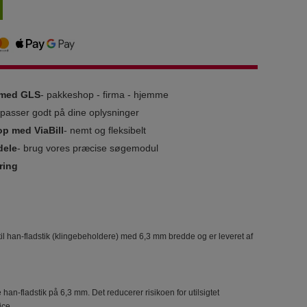
g med GLS
- pakkeshop - firma - hjemme
i passer godt på dine oplysninger
op med ViaBill
- nemt og fleksibelt
dele
- brug vores præcise søgemodul
ring
il han-fladstik (klingebeholdere) med 6,3 mm bredde og er leveret af
 han-fladstik på 6,3 mm. Det reducerer risikoen for utilsigtet
ice.