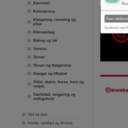
Karosseri
Bru
Kemiservice
Kun nødven
Klargøring, rensning og
pleje
Realiseret med K
Klimaanlæg
Maling og lak
Service
Skruer
Skruer og fastgørelse
Slanger og tilbehør
Slibe, skære, fræse, bore og
svejse
Værksted, rengøring og
vedligehold
Hjul og dæk
Kæder, tandhjul og drivlinie