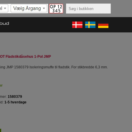
lbud
SOT Fladstikdåsehus 1-Pol JMP
ing JMP 1580379 Isoleringsmuffe til fladstik. For stikbredde 6,3 mm.
er
mer:
1580379
id:
1-5 hverdage