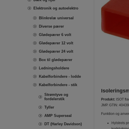
Elektronik og autoelektro
Blinkrelæ universal
Diverse pærer
Glødepærer 6 volt
Glødepærer 12 volt
Glødepærer 24 volt
Box til glødepærer
Ledningsholdere
Kabelforbindere - lodde
Kabelforbindere - stik
Isoleringsm
Strømtyve og
fordelerstik
Produkt:
ISOT fla
JMP. GTIN: 4043
Tyller
Funktion og anve
AMP Superseal
Hylstrets p
DT (Harley Davidson)
kortslutnin