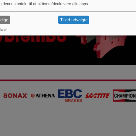
g denne kontakt til at aktivere/deaktivere alle apps.
dige
Tillad udvalgte
laro!