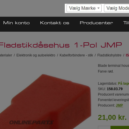
Min konto
Kontakt os
Producenter
Ti
Fladstikdåsehus 1-Pol JMP
terialer
/
Elektronik og autoelektro
/
Kabelforbindere - stik
/
Fladstikshylstre
/
I
Blade terminal hous
Farve rød.
Lagerstatus:
På lag
SKU:
158.03.79
Producent varenum
Forventet leveringst
Producent:
JMP
21,00 kr.