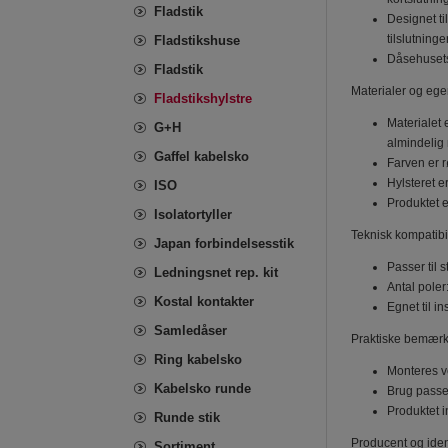
Fladstik
Designet ti
tilslutning
Fladstikshuse
Dåsehusets 
Fladstik
Materialer og eg
Fladstikshylstre
Materialet 
G+H
almindelig
Gaffel kabelsko
Farven er rø
Hylsteret e
ISO
Produktet e
Isolatortyller
Teknisk kompatibi
Japan forbindelsesstik
Passer til 
Ledningsnet rep. kit
Antal poler
Kostal kontakter
Egnet til i
Samledåser
Praktiske bemærkn
Ring kabelsko
Monteres ved
Kabelsko runde
Brug passen
Produktet i
Runde stik
Producent og ident
Sortiment