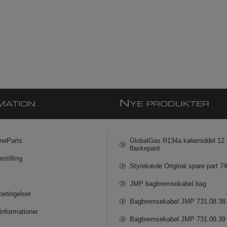
N
MATION
YE PRODUKTER
neParts
GlobalGas R134a kølemiddel 12 k
flaskepant
estilling
Styrekæde Original spare part 7
JMP bagbremsekabel bag
betingelser
Bagbremsekabel JMP 731.08.38
informationer
Bagbremsekabel JMP 731.08.39