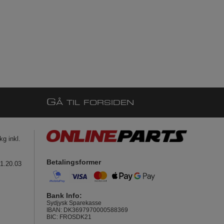
G
Å TIL FORSIDEN
g inkl.
Betalingsformer
41.20.03
Bank Info:
Sydjysk Sparekasse
IBAN: DK3697970000588369
BIC: FROSDK21