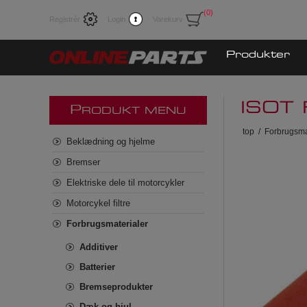
(0)
Registrér
Login
Varekurv
Produkter
ISOT 
P
RODUKT MENU
top
/
Forbrugsma
Beklædning og hjelme
Bremser
Elektriske dele til motorcykler
Motorcykel filtre
Forbrugsmaterialer
Additiver
Batterier
Bremseprodukter
Dæk og hjul