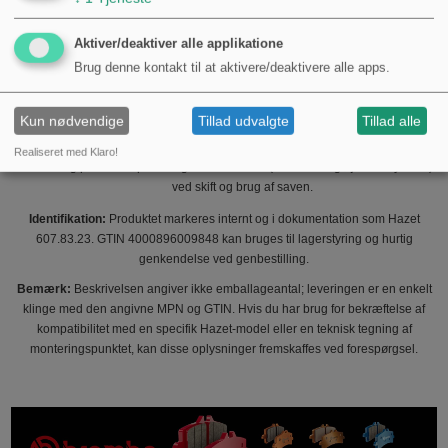
klinge.
Praktiske bemærkninger for brugeren:
Aktiver/deaktiver alle applikatione
Ved skift: følg producentens anvisninger for demontering og montering
Brug denne kontakt til at aktivere/deaktivere alle apps.
af klingen, stramningsmoment og sikkerhedsklip eller -fjeder, hvis
relevant.
Kun nødvendige
Tillad udvalgte
Tillad alle
Opbevares tørt for at undgå korrosion; kromlegering reducerer rust, men
beskytter ikke fuldstændigt mod fugt over længere tid.
Realiseret med Klaro!
Brug passende personligt værnemiddel (handsker og øjenbeskyttelse)
ved skift og brug af saven.
Identifikation:
Produktet markeres internt og i dokumentation som Hazet
607.83.23. GTIN 4000896009848 kan bruges til lagerstyring og hurtig
genkendelse ved genbestilling.
Bemærk:
Beskrivelsen angiver ikke emballageantal; leveringen er en enkelt
klinge med den angivne MPN og GTIN. Hvis du har brug for bekræftelse af
kompatibilitet med en specifik Hazet-model eller en teknisk tegning af
monteringspunktet, kan disse oplysninger fremskaffes ved forespørgsel.