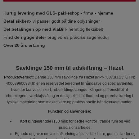
Hurtig levering med GLS
- pakkeshop - firma - hjemme
Betal sikkert
- vi passer godt på dine oplysninger
Del betalingen op med ViaBill
- nemt og fleksibelt
Find de rigtige dele
- brug vores præcise søgemodul
Over 20 års erfaring
Savklinge 150 mm til udskiftning – Hazet
Produktoversigt:
Denne 150 mm savklinge fra Hazet (MPN: 607.83.23, GTIN:
4000896009848) er en reservedel beregnet til håndsave og specialværktøj,
hvor der kræves en kort, robust klingelængde. Klingen er fremstillet af
chromlegeret værktøjsstål og er designet til holdbarhed og præcis skæring i
typiske materialer, som mekanikere og professionelle håndværkere møder.
Funktion og anvendelse:
Kort klingelængde (150 mm) for bedre kontrol i trange rum og ved
præcisionsarbejde.
Egnede opgaver omfatter afkortning af plast, blødt træ, gummi, læder og