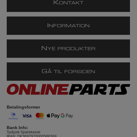
K
ONTAKT
I
NFORMATION
N
YE PRODUKTER
G
Å TIL FORSIDEN
Betalingsformer
Bank Info:
Sydjysk Sparekasse
IBAN: DK3697970000588369