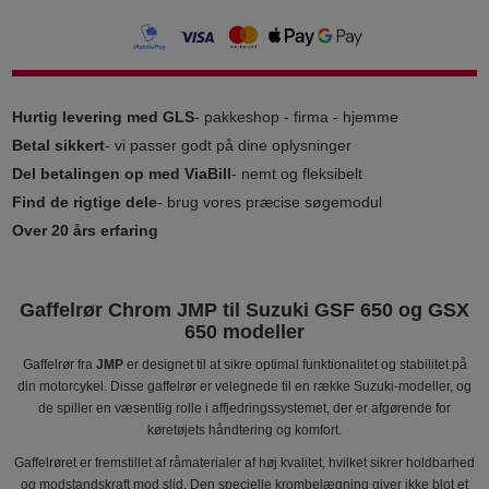
Hurtig levering med GLS
- pakkeshop - firma - hjemme
Betal sikkert
- vi passer godt på dine oplysninger
Del betalingen op med ViaBill
- nemt og fleksibelt
Find de rigtige dele
- brug vores præcise søgemodul
Over 20 års erfaring
Gaffelrør Chrom JMP til Suzuki GSF 650 og GSX
650 modeller
Gaffelrør fra
JMP
er designet til at sikre optimal funktionalitet og stabilitet på
din motorcykel. Disse gaffelrør er velegnede til en række Suzuki-modeller, og
de spiller en væsentlig rolle i affjedringssystemet, der er afgørende for
køretøjets håndtering og komfort.
Gaffelrøret er fremstillet af råmaterialer af høj kvalitet, hvilket sikrer holdbarhed
og modstandskraft mod slid. Den specielle krombelægning giver ikke blot et