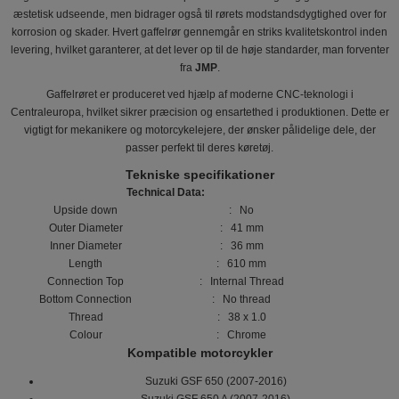
æstetisk udseende, men bidrager også til rørets modstandsdygtighed over for
korrosion og skader. Hvert gaffelrør gennemgår en striks kvalitetskontrol inden
levering, hvilket garanterer, at det lever op til de høje standarder, man forventer
fra
JMP
.
Gaffelrøret er produceret ved hjælp af moderne CNC-teknologi i
Centraleuropa, hvilket sikrer præcision og ensartethed i produktionen. Dette er
vigtigt for mekanikere og motorcykelejere, der ønsker pålidelige dele, der
passer perfekt til deres køretøj.
Tekniske specifikationer
Technical Data:
Upside down
: No
Outer Diameter
: 41 mm
Inner Diameter
: 36 mm
Length
: 610 mm
Connection Top
: Internal Thread
Bottom Connection
: No thread
Thread
: 38 x 1.0
Colour
: Chrome
Kompatible motorcykler
Suzuki GSF 650 (2007-2016)
Suzuki GSF 650 A (2007-2016)