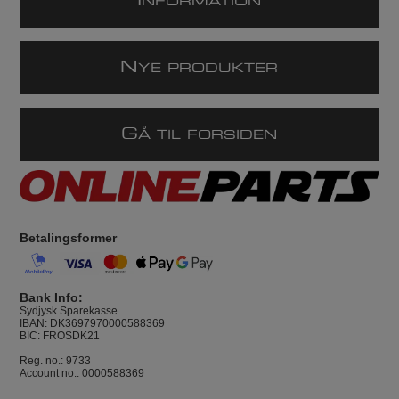
I
NFORMATION
N
YE PRODUKTER
G
Å TIL FORSIDEN
Betalingsformer
Bank Info:
Sydjysk Sparekasse
IBAN: DK3697970000588369
BIC: FROSDK21
Reg. no.: 9733
Account no.: 0000588369