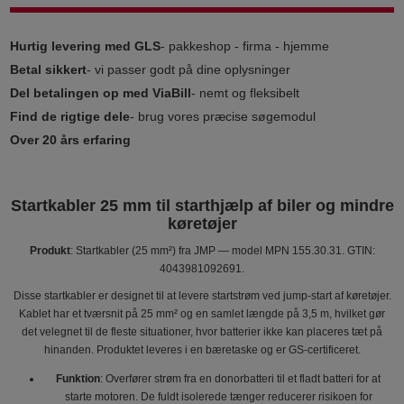
Hurtig levering med GLS
- pakkeshop - firma - hjemme
Betal sikkert
- vi passer godt på dine oplysninger
Del betalingen op med ViaBill
- nemt og fleksibelt
Find de rigtige dele
- brug vores præcise søgemodul
Over 20 års erfaring
Startkabler 25 mm til starthjælp af biler og mindre
køretøjer
Produkt
: Startkabler (25 mm²) fra JMP — model MPN 155.30.31. GTIN:
4043981092691.
Disse startkabler er designet til at levere startstrøm ved jump-start af køretøjer.
Kablet har et tværsnit på 25 mm² og en samlet længde på 3,5 m, hvilket gør
det velegnet til de fleste situationer, hvor batterier ikke kan placeres tæt på
hinanden. Produktet leveres i en bæretaske og er GS-certificeret.
Funktion
: Overfører strøm fra en donorbatteri til et fladt batteri for at
starte motoren. De fuldt isolerede tænger reducerer risikoen for