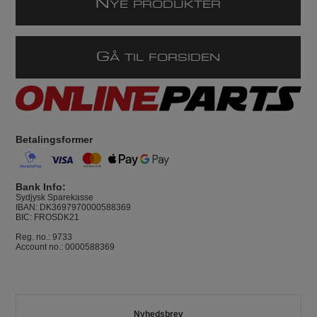
N
YE PRODUKTER
G
Å TIL FORSIDEN
Betalingsformer
Bank Info:
Sydjysk Sparekasse
IBAN: DK3697970000588369
BIC: FROSDK21
Reg. no.: 9733
Account no.: 0000588369
Nyhedsbrev